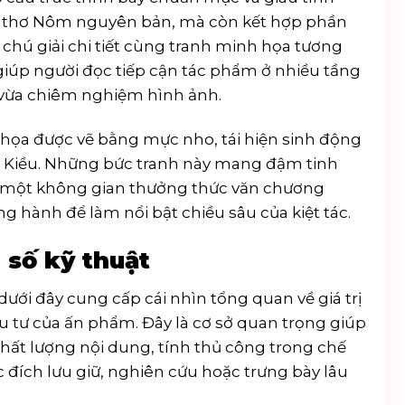
ại thơ Nôm nguyên bản, mà còn kết hợp phần
hú giải chi tiết cùng tranh minh họa tương
giúp người đọc tiếp cận tác phẩm ở nhiều tầng
, vừa chiêm nghiệm hình ảnh.
họa được vẽ bằng mực nho, tái hiện sinh động
ện Kiều. Những bức tranh này mang đậm tinh
n một không gian thưởng thức văn chương
g hành để làm nổi bật chiều sâu của kiệt tác.
 số kỹ thuật
 dưới đây cung cấp cái nhìn tổng quan về giá trị
u tư của ấn phẩm. Đây là cơ sở quan trọng giúp
hất lượng nội dung, tính thủ công trong chế
 đích lưu giữ, nghiên cứu hoặc trưng bày lâu