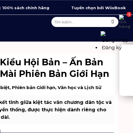
 100% sách chính hãng
Tuyển chọn bởi WiixBook
Tìm
kiếm:
Ệ
Đăng nhập
Đăng ký
Kiều Hội Bản – Ấn Bản
Mài Phiên Bản Giới Hạn
biệt
,
Phiên bản Giới hạn
,
Văn học và Lịch Sử
ết tinh giữa kiệt tác văn chương dân tộc và
yền thống, được thực hiện dành riêng cho
dài.