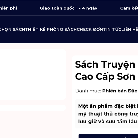
miễn phí
Giao toàn quốc 1 - 4 ngày
Cam kết
CHỌN SÁCH
THIẾT KẾ PHÒNG SÁCH
CHECK ĐƠN
TIN TỨC
LIÊN H
Sách Truyện 
Cao Cấp Sơn 
Danh mục:
Phiên bản Đặc 
Một ấn phẩm đặc biệt k
mỹ thuật thủ công tru
lưu giữ và sưu tầm lâu 