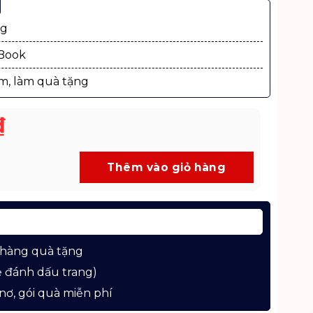
ng
xBook
m, làm quà tặng
₫
iều Hội Bản – Ấn Bản Cao Cấp Sơn Mài Phiên Bản Giới Hạn
Thêm vào giỏ hàng
 hàng quà tặng
 đánh dấu trang)
nơ, gói quà miễn phí