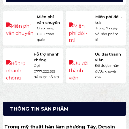
Miễn phí
Miễn phí đổi -
vẫn chuyển
trả
Giao hàng
Trong 7 ngày
COD toàn
với sản phẩm
quốc
lỗi
Hỗ trợ nhanh
Ưu đãi thành
chóng
viên
Gọi:
Để được nhận
0777.222.555
được khuyến
để được hỗ trợ
mãi
THÔNG TIN SẢN PHẨM
Trong mỹ thuật hàn lâm phương Tây, Dessin