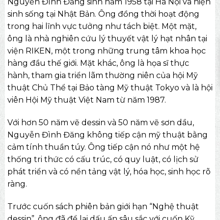
Nguyễn Đình Đăng sinh năm 1958 tại Hà Nội và hiện
sinh sống tại Nhật Bản. Ông đồng thời hoạt động
trong hai lĩnh vực tưởng như tách biệt. Một mặt,
ông là nhà nghiên cứu lý thuyết vật lý hạt nhân tại
viện RIKEN, một trong những trung tâm khoa học
hàng đầu thế giới. Mặt khác, ông là họa sĩ thực
hành, tham gia triển lãm thường niên của hội Mỹ
thuật Chủ Thể tại Bảo tàng Mỹ thuật Tokyo và là hội
viên Hội Mỹ thuật Việt Nam từ năm 1987.
Với hơn 50 năm vẽ dessin và 50 năm vẽ sơn dầu,
Nguyễn Đình Đăng không tiếp cận mỹ thuật bằng
cảm tính thuần túy. Ông tiếp cận nó như một hệ
thống tri thức có cấu trúc, có quy luật, có lịch sử
phát triển và có nền tảng vật lý, hóa học, sinh học rõ
ràng.
Trước cuốn
sách phiên bản giới hạn
“Nghệ thuật
dessin”, ông đã để lại dấu ấn sâu sắc với cuốn Kỹ