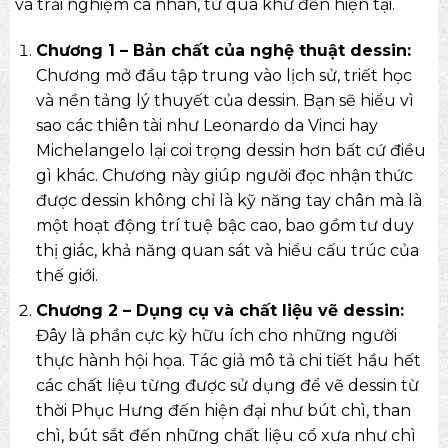
và trải nghiệm cá nhân, từ quá khứ đến hiện tại.
Chương 1 – Bản chất của nghệ thuật dessin:
Chương mở đầu tập trung vào lịch sử, triết học
và nền tảng lý thuyết của dessin. Bạn sẽ hiểu vì
sao các thiên tài như Leonardo da Vinci hay
Michelangelo lại coi trọng dessin hơn bất cứ điều
gì khác. Chương này giúp người đọc nhận thức
được dessin không chỉ là kỹ năng tay chân mà là
một hoạt động trí tuệ bậc cao, bao gồm tư duy
thị giác, khả năng quan sát và hiểu cấu trúc của
thế giới.
Chương 2 – Dụng cụ và chất liệu vẽ dessin:
Đây là phần cực kỳ hữu ích cho những người
thực hành hội họa. Tác giả mô tả chi tiết hầu hết
các chất liệu từng được sử dụng để vẽ dessin từ
thời Phục Hưng đến hiện đại như bút chì, than
chì, bút sắt đến những chất liệu cổ xưa như chì