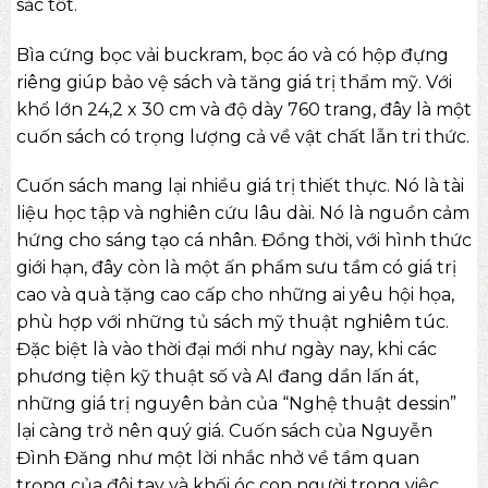
sắc tốt.
Bìa cứng bọc vải buckram, bọc áo và có hộp đựng
riêng giúp bảo vệ sách và tăng giá trị thẩm mỹ. Với
khổ lớn 24,2 x 30 cm và độ dày 760 trang, đây là một
cuốn sách có trọng lượng cả về vật chất lẫn tri thức.
Cuốn sách mang lại nhiều giá trị thiết thực. Nó là tài
liệu học tập và nghiên cứu lâu dài. Nó là nguồn cảm
hứng cho sáng tạo cá nhân. Đồng thời, với hình thức
giới hạn, đây còn là một ấn phẩm sưu tầm có giá trị
cao và
quà tặng cao cấp
cho những ai yêu hội họa,
phù hợp với những tủ sách mỹ thuật nghiêm túc.
Đặc biệt là vào thời đại mới như ngày nay, khi các
phương tiện kỹ thuật số và AI đang dần lấn át,
những giá trị nguyên bản của “Nghệ thuật dessin”
lại càng trở nên quý giá. Cuốn sách của Nguyễn
Đình Đăng như một lời nhắc nhở về tầm quan
trọng của đôi tay và khối óc con người trong việc