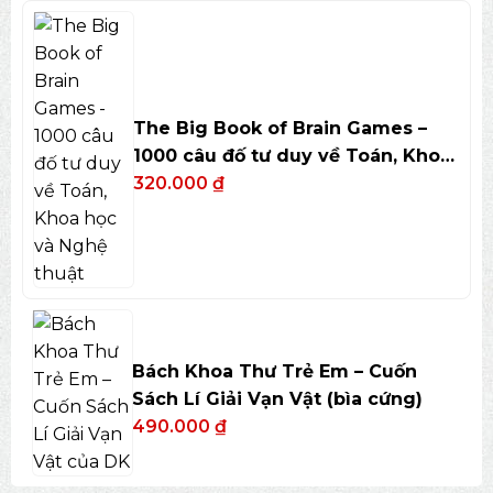
The Big Book of Brain Games –
1000 câu đố tư duy về Toán, Khoa
học và Nghệ thuật
320.000
₫
Bách Khoa Thư Trẻ Em – Cuốn
Sách Lí Giải Vạn Vật (bìa cứng)
490.000
₫