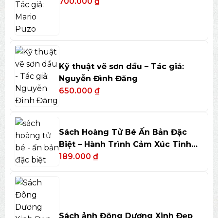
700.000
₫
Kỹ thuật vẽ sơn dầu – Tác giả:
Nguyễn Đình Đăng
650.000
₫
Sách Hoàng Tử Bé Ấn Bản Đặc
Biệt – Hành Trình Cảm Xúc Tinh
Tế
189.000
₫
Sách ảnh Đông Dương Xinh Đẹp