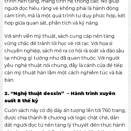
trình nền tảng, mang tính hệ thống cao. Nó giúp
người đọc hiểu rằng vẽ không phải là hành động
cảm tính, mà là một quá trình tư duy phức hợp, kết
hợp giữa quan sát, phân tích và kỹ năng.
Với sinh viên mỹ thuật, sách cung cấp nền tảng
vững chắc để tránh lối học vẽ rời rạc. Với họa sĩ
chuyên nghiệp, sách mở ra cơ hội rà soát và đào sâu
lại những gì tưởng như đã quen thuộc. Với người
yêu nghệ thuật nói chung, đây là cánh cửa để tiếp
cận mỹ thuật hàn lâm một cách nghiêm túc và bài
bản.
2. “Nghệ thuật dessin” – Hành trình xuyên
suốt 8 thế kỷ
Cuốn sách này có độ dày ấn tượng lên tới 760 trang,
được chia thành 8 chương với logic chặt chẽ, dẫn
dắt người đọc từ nền tảng lý thuyết đến thực hành