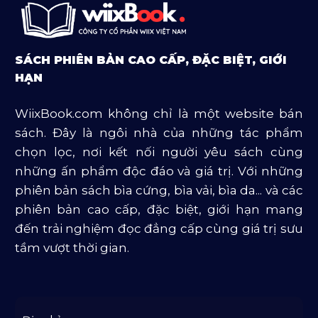
Sách Ngoại Văn
Sách Tôn Giáo
SÁCH PHIÊN BẢN CAO CẤP, ĐẶC BIỆT, GIỚI
Sản Phẩm Mở Bán
HẠN
Truyện Và Tiểu Thuyết
WiixBook.com không chỉ là một website bán
Văn Học Và Lịch Sử
sách. Đây là ngôi nhà của những tác phẩm
chọn lọc, nơi kết nối người yêu sách cùng
những ấn phẩm độc đáo và giá trị. Với những
phiên bản sách bìa cứng, bìa vải, bìa da... và các
phiên bản cao cấp, đặc biệt, giới hạn mang
đến trải nghiệm đọc đẳng cấp cùng giá trị sưu
tầm vượt thời gian.