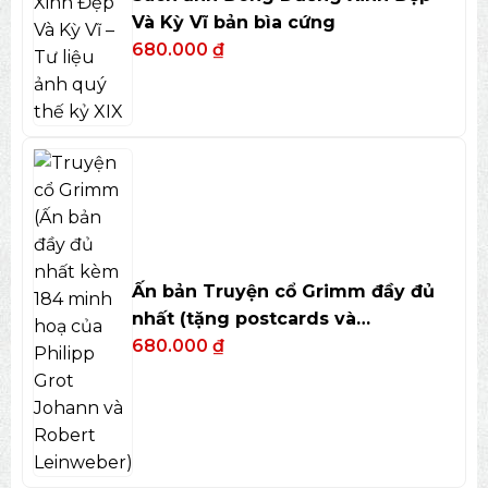
Và Kỳ Vĩ bản bìa cứng
680.000
₫
Ấn bản Truyện cổ Grimm đầy đủ
nhất (tặng postcards và
bookmark)
680.000
₫