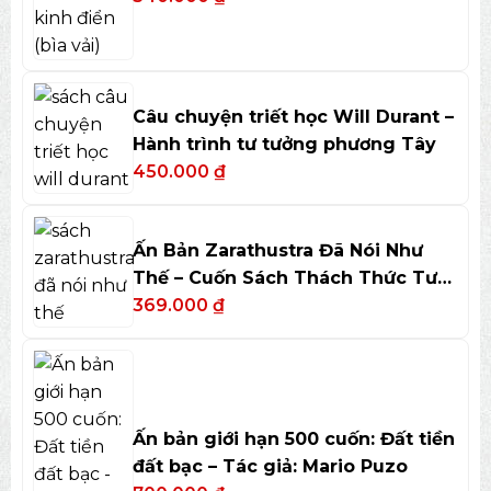
Câu chuyện triết học Will Durant –
Hành trình tư tưởng phương Tây
450.000
₫
Ấn Bản Zarathustra Đã Nói Như
Thế – Cuốn Sách Thách Thức Tư
Duy
369.000
₫
Ấn bản giới hạn 500 cuốn: Đất tiền
đất bạc – Tác giả: Mario Puzo