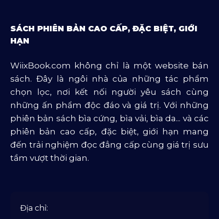
Sách Ngoại Văn
SÁCH PHIÊN BẢN CAO CẤP, ĐẶC BIỆT, GIỚI
Sách Tôn Giáo
HẠN
Sản Phẩm Mở Bán
WiixBook.com không chỉ là một website bán
Truyện Và Tiểu Thuyết
sách. Đây là ngôi nhà của những tác phẩm
Văn Học Và Lịch Sử
chọn lọc, nơi kết nối người yêu sách cùng
những ấn phẩm độc đáo và giá trị. Với những
phiên bản sách bìa cứng, bìa vải, bìa da... và các
phiên bản cao cấp, đặc biệt, giới hạn mang
đến trải nghiệm đọc đẳng cấp cùng giá trị sưu
tầm vượt thời gian.
Địa chỉ: