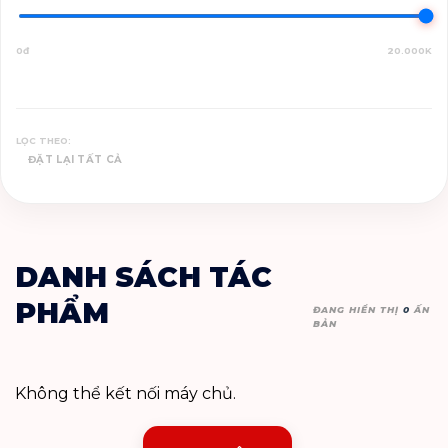
0đ
20.000K
LỌC THEO:
ĐẶT LẠI TẤT CẢ
DANH SÁCH TÁC
PHẨM
ĐANG HIỂN THỊ
0
ẤN
BẢN
Không thể kết nối máy chủ.