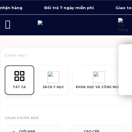
Bỏ
nhận hàng
Đổi trả 7 ngày miễn phí
Giao toà
qua
nội
dung
DANH MỤC
TẤT CẢ
SÁCH Y HỌC
KHOA HỌC VÀ CÔNG NGHỆ
CHỌN PHIÊN BẢN
GIỚI HẠN
CAO CẤP