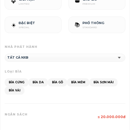
💎
👑
LIMITED
PREMIUM
ĐẶC BIỆT
PHỔ THÔNG
☀️
📚
SPECIAL
STANDARD
NHÀ PHÁT HÀNH
LOẠI BÌA
BÌA CỨNG
BÌA DA
BÌA GỖ
BÌA MỀM
BÌA SƠN MÀI
BÌA VẢI
NGÂN SÁCH
≤
20.000.000
đ