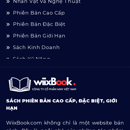
Nhân Vật Và Nghệ Thuật
Phiên Bản Cao Cấp
Phiên Bản Đặc Biệt
Phiên Bản Giới Hạn
Sách Kinh Doanh
Sách Kỹ Năng
Sách Luật
Sách Ngoại Văn
Sách Tôn Giáo
SÁCH PHIÊN BẢN CAO CẤP, ĐẶC BIỆT, GIỚI
Sản Phẩm Mở Bán
HẠN
Truyện Và Tiểu Thuyết
WiixBook.com không chỉ là một website bán
Văn Học Và Lịch Sử