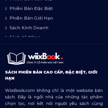
Phiên Bản Đặc Biệt
Phiên Bản Giới Hạn
Sách Kinh Doanh
Sách Kỹ Năng
Sách Luật
Sách Ngoại Văn
Sách Tôn Giáo
SÁCH PHIÊN BẢN CAO CẤP, ĐẶC BIỆT, GIỚI
Sản Phẩm Mở Bán
HẠN
Truyện Và Tiểu Thuyết
WiixBook.com không chỉ là một website bán
Văn Học Và Lịch Sử
sách. Đây là ngôi nhà của những tác phẩm
chọn lọc, nơi kết nối người yêu sách cùng