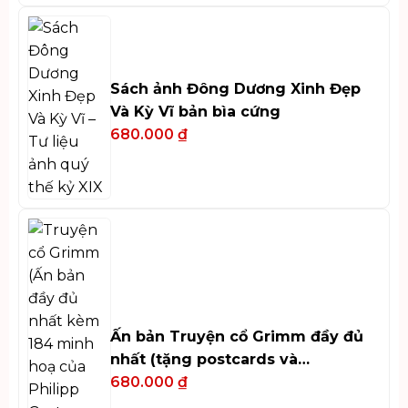
Sách ảnh Đông Dương Xinh Đẹp
Và Kỳ Vĩ bản bìa cứng
680.000
₫
Ấn bản Truyện cổ Grimm đầy đủ
nhất (tặng postcards và
bookmark)
680.000
₫