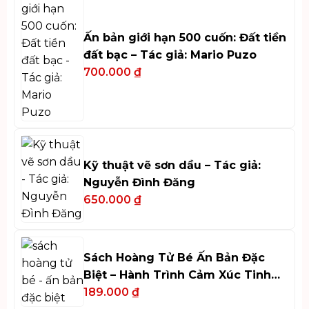
Ấn bản giới hạn 500 cuốn: Đất tiền
đất bạc – Tác giả: Mario Puzo
700.000
₫
Kỹ thuật vẽ sơn dầu – Tác giả:
Nguyễn Đình Đăng
650.000
₫
Sách Hoàng Tử Bé Ấn Bản Đặc
Biệt – Hành Trình Cảm Xúc Tinh
Tế
189.000
₫