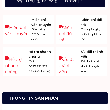
Tặng túi đựng, thắt nơ, gói quà miễn phí
Miễn phí
Miễn phí đổi -
vẫn chuyển
trả
Giao hàng
Trong 7 ngày
COD toàn
với sản phẩm
quốc
lỗi
Hỗ trợ nhanh
Ưu đãi thành
chóng
viên
Gọi:
Để được nhận
0777.222.555
được khuyến
để được hỗ trợ
mãi
THÔNG TIN SẢN PHẨM