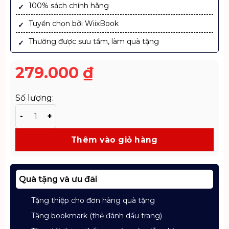
100% sách chính hãng
Tuyển chọn bởi WiixBook
Thường được sưu tầm, làm quà tặng
279.000
₫
Số lượng:
Sách Dấu Chân Chiến Tranh – Góc Nhìn Mới Về Lịch Sử
Thêm vào giỏ hàng
Quà tặng và ưu đãi
Tặng thiệp cho đơn hàng quà tặng
Tặng bookmark (thẻ đánh dấu trang)