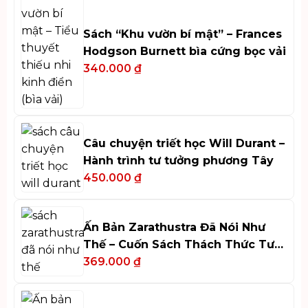
Sách “Khu vườn bí mật” – Frances
Hodgson Burnett bìa cứng bọc vải
340.000
₫
Câu chuyện triết học Will Durant –
Hành trình tư tưởng phương Tây
450.000
₫
Ấn Bản Zarathustra Đã Nói Như
Thế – Cuốn Sách Thách Thức Tư
Duy
369.000
₫