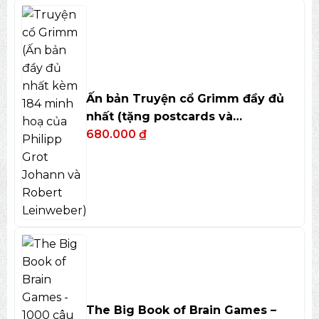
Ấn bản Truyện cổ Grimm đầy đủ
nhất (tặng postcards và
bookmark)
680.000
₫
The Big Book of Brain Games –