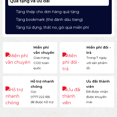
Quà tặng và ưu đãi
Tặng thiệp cho đơn hàng quà tặng
Tặng bookmark (thẻ đánh dấu trang)
Tặng túi đựng, thắt nơ, gói quà miễn phí
Miễn phí
Miễn phí đổi -
vẫn chuyển
trả
Giao hàng
Trong 7 ngày
COD toàn
với sản phẩm
quốc
lỗi
Hỗ trợ nhanh
Ưu đãi thành
chóng
viên
Gọi:
Để được nhận
0777.222.555
được khuyến
để được hỗ trợ
mãi