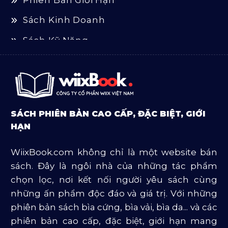
Sách Kinh Doanh
Sách Kỹ Năng
Sách Luật
Sách Ngoại Văn
Sách Tôn Giáo
SÁCH PHIÊN BẢN CAO CẤP, ĐẶC BIỆT, GIỚI
Sản Phẩm Mở Bán
HẠN
Truyện Và Tiểu Thuyết
WiixBook.com không chỉ là một website bán
Văn Học Và Lịch Sử
sách. Đây là ngôi nhà của những tác phẩm
chọn lọc, nơi kết nối người yêu sách cùng
những ấn phẩm độc đáo và giá trị. Với những
phiên bản sách bìa cứng, bìa vải, bìa da... và các
phiên bản cao cấp, đặc biệt, giới hạn mang