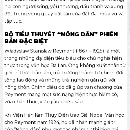
nơi con người sống, yêu thương, đấu tranh và xung
đột trong vòng quay bất tận của đất đai, mùa vụ và
tập tục.
BỘ TIỂU THUYẾT “NÔNG DÂN” PHIÊN
BẢN ĐẶC BIỆT
Władysław Stanisław Reymont (1867 – 1925) là một
trong những đại diện tiêu biểu cho chủ nghĩa hiện
thực trong văn học Ba Lan. Ông không xuất thân từ
giới trí thức hàn lâm, mà trưởng thành từ chính đời
sống lao động và những trải nghiệm gần gũi với
nông thôn. Chính điều đó đã giúp văn chương của
Reymont mang một sức nặng hiện thực hiếm có,
vừa chân thực, vừa giàu chiều sâu.
Khi Viện Hàn lâm Thụy Điển trao Giải Nobel Văn học
cho Reymont năm 1924, họ đã nhấn mạnh giá trị
của “Nông dân” như một tác phẩm sử thi hiện đại,