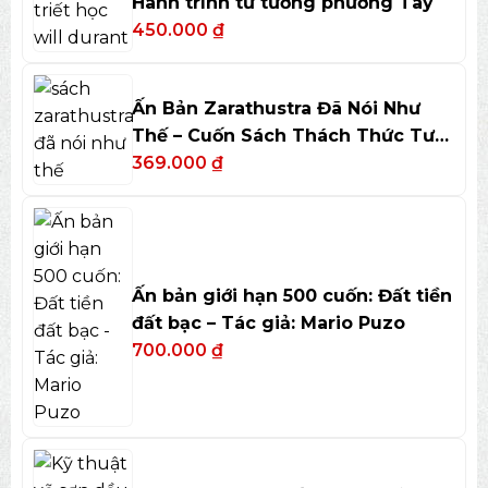
Hành trình tư tưởng phương Tây
450.000
₫
Ấn Bản Zarathustra Đã Nói Như
Thế – Cuốn Sách Thách Thức Tư
Duy
369.000
₫
Ấn bản giới hạn 500 cuốn: Đất tiền
đất bạc – Tác giả: Mario Puzo
700.000
₫