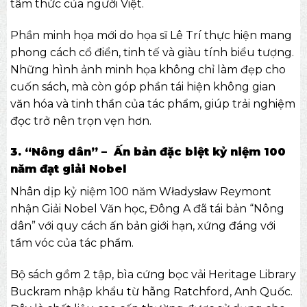
tâm thức của người Việt.
Phần minh họa mới do họa sĩ Lê Trí thực hiện mang
phong cách cổ điển, tinh tế và giàu tính biểu tượng.
Những hình ảnh minh họa không chỉ làm đẹp cho
cuốn sách, mà còn góp phần tái hiện không gian
văn hóa và tinh thần của tác phẩm, giúp trải nghiệm
đọc trở nên trọn vẹn hơn.
3. “Nông dân” – Ấn bản đặc biệt kỷ niệm 100
năm đạt giải Nobel
Nhân dịp kỷ niệm 100 năm Władysław Reymont
nhận Giải Nobel Văn học, Đông A đã tái bản “Nông
dân” với quy cách ấn bản giới hạn, xứng đáng với
tầm vóc của tác phẩm.
Bộ sách gồm 2 tập, bìa cứng bọc vải Heritage Library
Buckram nhập khẩu từ hãng Ratchford, Anh Quốc.