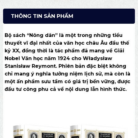
THÔNG TIN SẢN PHẨM
Bộ sách “Nông dân” là một trong những tiểu
thuyết vĩ đại nhất của văn học châu Âu đầu thế
kỷ XX, đồng thời là tác phẩm đã mang về Giải
Nobel Văn học năm 1924 cho Władysław
Stanisław Reymont. Phiên bản đặc biệt không
chỉ mang ý nghĩa tưởng niệm lịch sử, mà còn là
một ấn phẩm sưu tầm có giá trị bền vững, được
đầu tư công phu cả về nội dung lẫn hình thức.