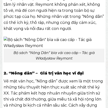
tâm lý nhân vật. Reymont không phán xét, không
tô vẽ, mà để con người hiện ra trong toàn bộ sự
phức tạp của họ. Những nhân vật trong “Nông dân”
có thể ích kỷ, thô ráp, nhưng cũng đầy cảm xúc,
khát vọng và nỗi đau rất con người.
Bộ sách “Nông Dân” bìa vải cao cấp – Tác giả
Władysław Reymont
2. “Nông dân” – Giá trị văn học vĩ đại
Về mặt văn học, “Nông dân” được xem là một trong
những tiểu thuyết hiện thực xuất sắc nhất thế kỷ
XX. Tác phẩm kết hợp nhuần nhuyễn giữa tính sử
thi và chất đời thường, giữa miêu tả xã hội rộng lớn
và những bi kịch cá nhân sâu sắc. Cách xây dựng