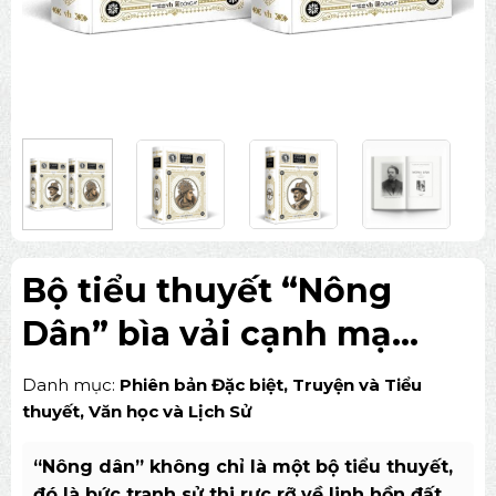
Bộ tiểu thuyết “Nông
Dân” bìa vải cạnh mạ
vàng (Trọn bộ 2 tập)
Danh mục:
Phiên bản Đặc biệt
,
Truyện và Tiểu
thuyết
,
Văn học và Lịch Sử
“Nông dân” không chỉ là một bộ tiểu thuyết,
đó là bức tranh sử thi rực rỡ về linh hồn đất