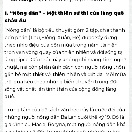
1. “Nông dân” – Một thiên sử thi của làng quê
châu Âu
“Nông dân” là bộ tiểu thuyết gồm 2 tập, chia thành
bốn phần (Thu, Đông, Xuân, Hè) được xây dựng
theo nhịp điệu của bốn mùa trong năm, tái hiện
trọn vẹn vòng quay của thiên nhiên và đời sống tại
làng Lipce. Cấu trúc này không chỉ mang tính nghệ
thuật, mà còn phản ánh cách con người nông thôn
gắn bó mật thiết với thiên nhiên và đất đai. Mỗi mùa
trôi qua kéo theo những biến chuyển trong đời
sống vật chất lẫn tinh thần của cộng đồng làng
quê.
Trung tâm của bộ
sách văn học
này là cuộc đời của
những người nông dân Ba Lan cuối thế kỷ 19. Đó là
gia đình cụ Maciej Boryna, một người nông dân khá
giả nhưng cô độc trong chính ngôi nhà của mình.