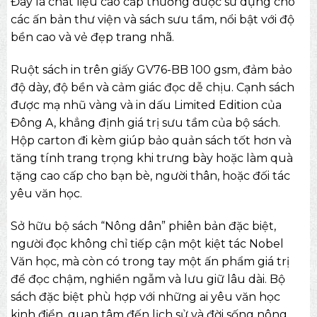
Đây là chất liệu cao cấp thường được sử dụng cho
các ấn bản thư viện và sách sưu tầm, nổi bật với độ
bền cao và vẻ đẹp trang nhã.
Ruột sách in trên giấy GV76-BB 100 gsm, đảm bảo
độ dày, độ bền và cảm giác đọc dễ chịu. Cạnh sách
được mạ nhũ vàng và in dấu Limited Edition của
Đông A, khẳng định giá trị sưu tầm của bộ sách.
Hộp carton đi kèm giúp bảo quản sách tốt hơn và
tăng tính trang trọng khi trưng bày hoặc làm
quà
tặng cao cấp
cho bạn bè, người thân, hoặc đối tác
yêu văn học.
Sở hữu bộ sách “Nông dân” phiên bản đặc biệt,
người đọc không chỉ tiếp cận một kiệt tác Nobel
Văn học, mà còn có trong tay một ấn phẩm giá trị
để đọc chậm, nghiền ngẫm và lưu giữ lâu dài. Bộ
sách đặc biệt phù hợp với những ai yêu văn học
kinh điển, quan tâm đến lịch sử và đời sống nông