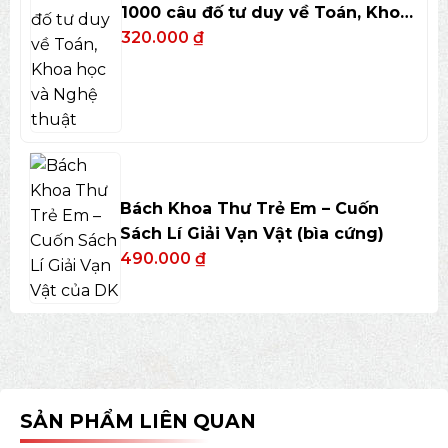
1000 câu đố tư duy về Toán, Khoa
học và Nghệ thuật
320.000
₫
Bách Khoa Thư Trẻ Em – Cuốn
Sách Lí Giải Vạn Vật (bìa cứng)
490.000
₫
SẢN PHẨM LIÊN QUAN