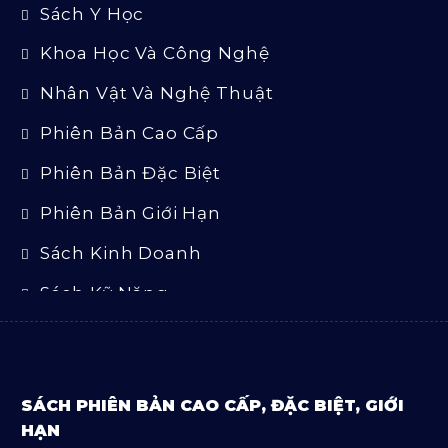
Sách Y Học
Khoa Học Và Công Nghệ
Nhân Vật Và Nghệ Thuật
Phiên Bản Cao Cấp
Phiên Bản Đặc Biệt
Phiên Bản Giới Hạn
Sách Kinh Doanh
Sách Kỹ Năng
Sách Luật
Sách Ngoại Văn
SÁCH PHIÊN BẢN CAO CẤP, ĐẶC BIỆT, GIỚI
Sách Tôn Giáo
HẠN