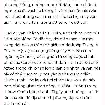
phương Đông, những cuộc đối đầu, tranh chấp từ
ngàn xưa đã vạch ra biên giới và nhào nặn nên văn
hóa theo những cách mà mãi cho tới hiện nay vẫn
giữ vị trí trung tâm trong đời sống người dân.
Dưới quyền Thành Cát Tư Hãn, sự bành trướng của
Đế quốc Mông Cổ đã thay đổi diện mạo của một
vùng đất bao la trên thế giới, trải dài khắp Trung Á.
Ở Nam Mỹ, việc sử dụng tiếng Tây Ban Nha như
ngôn ngữ chung bắt nguồn từ công cuộc chinh
phạt của Cortés vào Tenochtitlán – kinh đô Đế chế
Aztec, trong khi phần lớn di sản chính trị và văn hóa
Mỹ có thể được truy nguyên từ hai cuộc chiến:
Chiến tranh Độc lập và Nội chiến Hoa Kỳ. Gần đây
hơn, những giao thiệp đằng sau hậu trường trong
thời kỳ Chiến tranh Lạnh đã gây ảnh hưởng cực lớn
lên các vấn đề địa chính trị đương đại và chiến
tranh hiện đại.