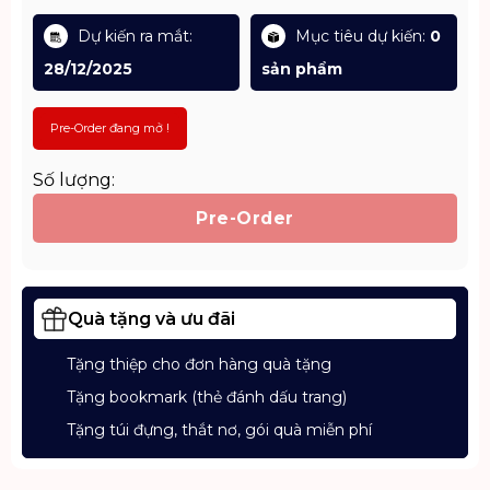
Dự kiến ra mắt:
Mục tiêu dự kiến:
0
28/12/2025
sản phẩm
Pre-Order đang mở !
Số lượng:
Pre-Order
Quà tặng và ưu đãi
Tặng thiệp cho đơn hàng quà tặng
Tặng bookmark (thẻ đánh dấu trang)
Tặng túi đựng, thắt nơ, gói quà miễn phí