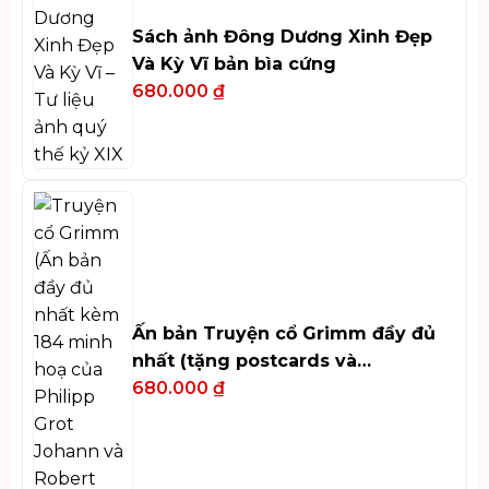
Sách ảnh Đông Dương Xinh Đẹp
Và Kỳ Vĩ bản bìa cứng
680.000
₫
Ấn bản Truyện cổ Grimm đầy đủ
nhất (tặng postcards và
bookmark)
680.000
₫