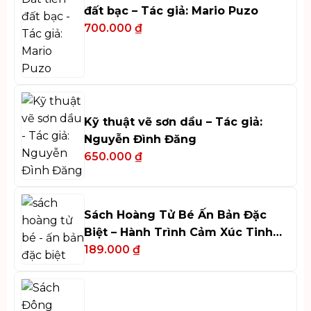
đất bạc – Tác giả: Mario Puzo
700.000
₫
Kỹ thuật vẽ sơn dầu – Tác giả:
Nguyễn Đình Đăng
650.000
₫
Sách Hoàng Tử Bé Ấn Bản Đặc
Biệt – Hành Trình Cảm Xúc Tinh
Tế
189.000
₫