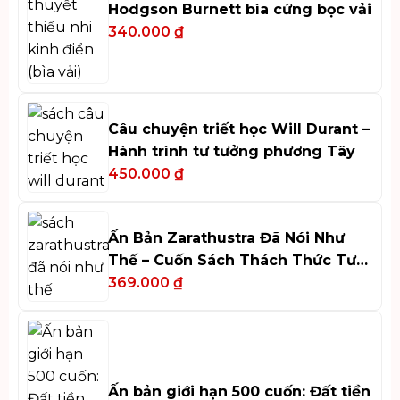
Hodgson Burnett bìa cứng bọc vải
340.000
₫
Câu chuyện triết học Will Durant –
Hành trình tư tưởng phương Tây
450.000
₫
Ấn Bản Zarathustra Đã Nói Như
Thế – Cuốn Sách Thách Thức Tư
Duy
369.000
₫
Ấn bản giới hạn 500 cuốn: Đất tiền