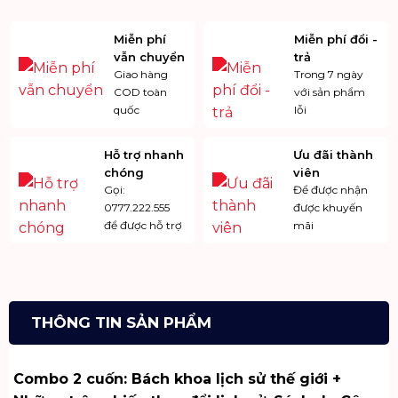
Miễn phí
Miễn phí đổi -
vẫn chuyển
trả
Giao hàng
Trong 7 ngày
COD toàn
với sản phẩm
quốc
lỗi
Hỗ trợ nhanh
Ưu đãi thành
chóng
viên
Gọi:
Để được nhận
0777.222.555
được khuyến
để được hỗ trợ
mãi
THÔNG TIN SẢN PHẨM
Combo 2 cuốn: Bách khoa lịch sử thế giới +