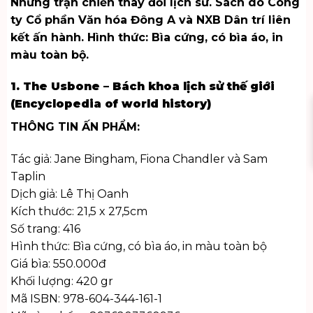
Những trận chiến thay đổi lịch sử. Sách do Công
ty Cổ phần Văn hóa Đông A và NXB Dân trí liên
kết ấn hành. Hình thức: Bìa cứng, có bìa áo, in
màu toàn bộ.
1. The Usbone – Bách khoa lịch sử thế giới
(Encyclopedia of world history)
THÔNG TIN ẤN PHẨM:
Tác giả: Jane Bingham, Fiona Chandler và Sam
Taplin
Dịch giả: Lê Thị Oanh
Kích thước: 21,5 x 27,5cm
Số trang: 416
Hình thức: Bìa cứng, có bìa áo, in màu toàn bộ
Giá bìa: 550.000đ
Khối lượng: 420 gr
Mã ISBN: 978-604-344-161-1