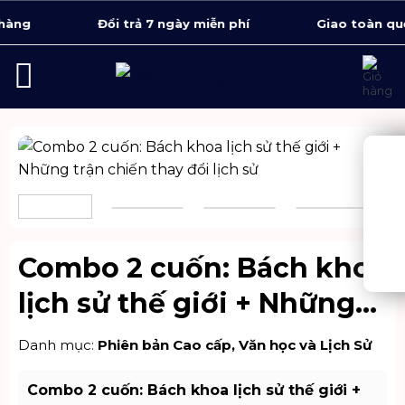
Bỏ
g
Đổi trả 7 ngày miễn phí
Giao toàn quốc 1 
qua
nội
dung
Combo 2 cuốn: Bách khoa
lịch sử thế giới + Những
trận chiến thay đổi lịch
Danh mục:
Phiên bản Cao cấp
,
Văn học và Lịch Sử
sử
Combo 2 cuốn: Bách khoa lịch sử thế giới +