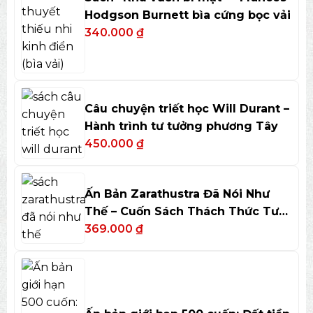
Hodgson Burnett bìa cứng bọc vải
340.000
₫
Câu chuyện triết học Will Durant –
Hành trình tư tưởng phương Tây
450.000
₫
Ấn Bản Zarathustra Đã Nói Như
Thế – Cuốn Sách Thách Thức Tư
Duy
369.000
₫