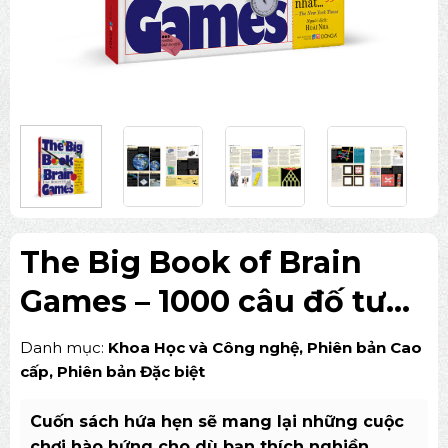
The Big Book of Brain
Games – 1000 câu đố tư
duy về Toán, Khoa học và
Danh mục:
Khoa Học và Công nghệ
,
Phiên bản Cao
Nghệ thuật
cấp
,
Phiên bản Đặc biệt
Cuốn sách hứa hẹn sẽ mang lại những cuộc
chơi hào hứng cho dù bạn thích nghiền