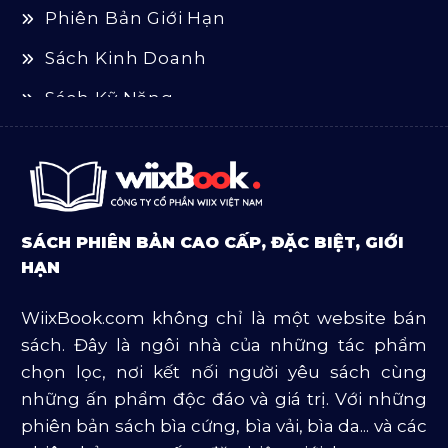
Phiên Bản Giới Hạn
Sách Kinh Doanh
Sách Kỹ Năng
Sách Luật
Sách Ngoại Văn
Sách Tôn Giáo
SÁCH PHIÊN BẢN CAO CẤP, ĐẶC BIỆT, GIỚI
Sản Phẩm Mở Bán
HẠN
Truyện Và Tiểu Thuyết
WiixBook.com không chỉ là một website bán
Văn Học Và Lịch Sử
sách. Đây là ngôi nhà của những tác phẩm
chọn lọc, nơi kết nối người yêu sách cùng
những ấn phẩm độc đáo và giá trị. Với những
phiên bản sách bìa cứng, bìa vải, bìa da... và các