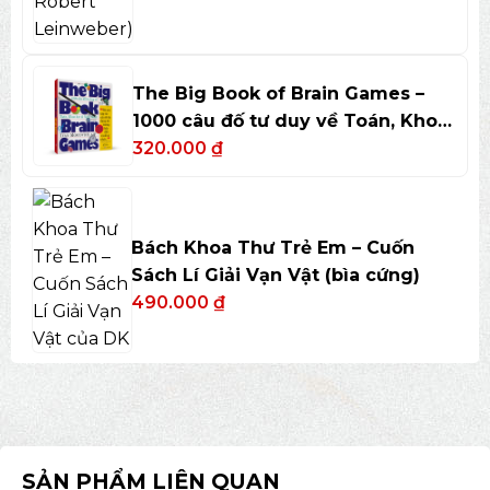
The Big Book of Brain Games –
1000 câu đố tư duy về Toán, Khoa
học và Nghệ thuật
320.000
₫
Bách Khoa Thư Trẻ Em – Cuốn
Sách Lí Giải Vạn Vật (bìa cứng)
490.000
₫
SẢN PHẨM LIÊN QUAN