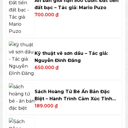
Ấn bản giới hạn 500 cuốn: Đất tiền
đất bạc – Tác giả: Mario Puzo
700.000
₫
Kỹ thuật vẽ sơn dầu – Tác giả:
Nguyễn Đình Đăng
650.000
₫
Sách Hoàng Tử Bé Ấn Bản Đặc
Biệt – Hành Trình Cảm Xúc Tinh
Tế
189.000
₫