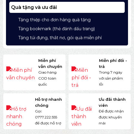
Quà tặng và ưu đãi
Tặng thiệp cho đơn hàng quà tặng
Tặng bookmark (thẻ đánh dấu trang)
Tặng túi đựng, thắt nơ, gói quà miễn phí
Miễn phí
Miễn phí đổi -
vẫn chuyển
trả
Giao hàng
Trong 7 ngày
COD toàn
với sản phẩm
quốc
lỗi
Hỗ trợ nhanh
Ưu đãi thành
chóng
viên
Gọi:
Để được nhận
0777.222.555
được khuyến
để được hỗ trợ
mãi