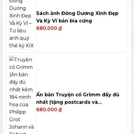
Sách ảnh Đông Dương Xinh Đẹp
Và Kỳ Vĩ bản bìa cứng
680.000
₫
Ấn bản Truyện cổ Grimm đầy đủ
nhất (tặng postcards và
bookmark)
680.000
₫