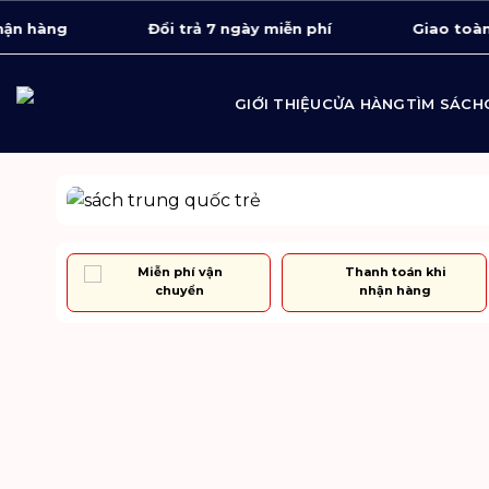
Bỏ
hàng
Đổi trả 7 ngày miễn phí
Giao toàn quố
qua
nội
dung
GIỚI THIỆU
CỬA HÀNG
TÌM SÁCH
 gói
Miễn phí vận
Thanh toán khi
chuyển
nhận hàng