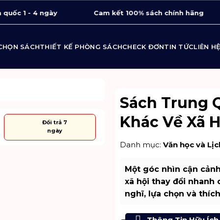
c 1 - 4 ngày
Cam kết 100% sách chính hãng
CHỌN SÁCH
THIẾT KẾ PHÒNG SÁCH
CHECK ĐƠN
TIN TỨC
LIÊN H
Sách Trung Q
Khác Về Xã 
Đổi trả 7
Tặng thiệp & gói
ngày
quà
Danh mục:
Văn học và Lịc
Một góc nhìn cận cảnh
xã hội thay đổi nhanh
nghĩ, lựa chọn và thích
Thông Tin Hữu Ích