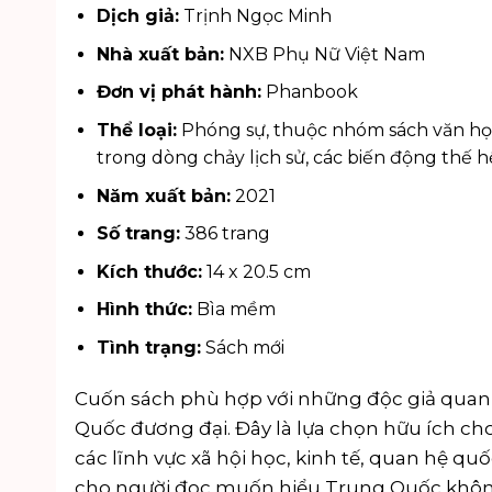
Dịch giả:
Trịnh Ngọc Minh
Nhà xuất bản:
NXB Phụ Nữ Việt Nam
Đơn vị phát hành:
Phanbook
Thể loại:
Phóng sự, thuộc nhóm sách
văn họ
trong dòng chảy lịch sử, các biến động thế h
Năm xuất bản:
2021
Số trang:
386 trang
Kích thước:
14 x 20.5 cm
Hình thức:
Bìa mềm
Tình trạng:
Sách mới
Cuốn sách phù hợp với những độc giả quan 
Quốc đương đại. Đây là lựa chọn hữu ích cho
các lĩnh vực xã hội học, kinh tế, quan hệ q
cho người đọc muốn hiểu Trung Quốc không