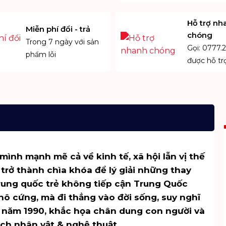
Hỗ trợ nh
Miễn phí đổi - trả
chóng
Trong 7 ngày với sản
Gọi: 0777.2
phẩm lỗi
được hỗ tr
nh mạnh mẽ cả về kinh tế, xã hội lẫn vị thế
 trở thành chìa khóa để lý giải những thay
trung quốc trẻ không tiếp cận Trung Quốc
khô cứng, mà đi thẳng vào đời sống, suy nghĩ
u năm 1990, khắc họa chân dung con người và
ch nhân vật & nghệ thuật