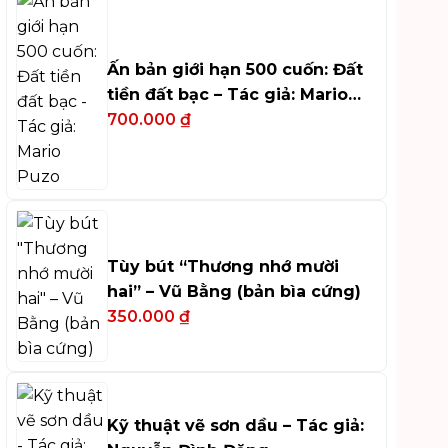
Ấn bản giới hạn 500 cuốn: Đất
tiền đất bạc – Tác giả: Mario
Puzo
700.000
₫
Tùy bút “Thương nhớ mười
hai” – Vũ Bằng (bản bìa cứng)
350.000
₫
Kỹ thuật vẽ sơn dầu – Tác giả: