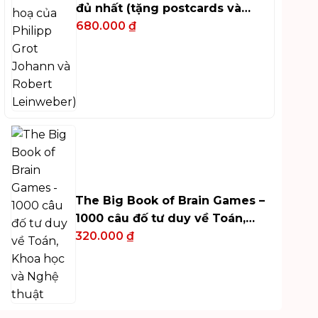
đủ nhất (tặng postcards và
bookmark)
680.000
₫
The Big Book of Brain Games –
1000 câu đố tư duy về Toán,
Khoa học và Nghệ thuật
320.000
₫