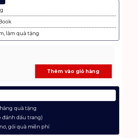
ng
xBook
m, làm quà tặng
uốc Trẻ - Góc Nhìn Khác Về Xã Hội Trung Quốc số lượng
Thêm vào giỏ hàng
 hàng quà tặng
 đánh dấu trang)
nơ, gói quà miễn phí