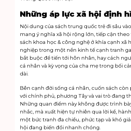
Những áp lực xã hội định h
Nội dung của sách trung quốc trẻ đi sâu vào
mang ý nghĩa xã hội rộng lớn, tiếp cận the
sách khoa học & công nghệ
ở khía cạnh xã h
nghiệp trong một nền kinh tế cạnh tranh ga
bắt buộc để tiến tới hôn nhân, hay cách ngư
cá nhân và kỳ vọng của cha mẹ trong bối cả
dài.
Bên cạnh đời sống cá nhân, cuốn sách còn p
với chính phủ, phương Tây và vai trò đang t
Những quan điểm này không được trình bày
nhắc, mà xuất hiện tự nhiên qua lời kể, hàn
một bức tranh đa chiều, phức tạp và khó gi
hội đang biến đổi nhanh chóng.