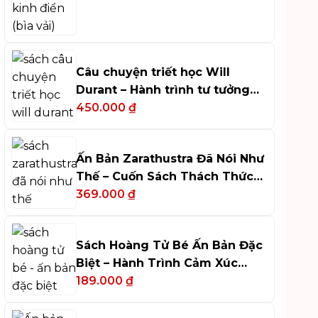
Câu chuyện triết học Will
Durant – Hành trình tư tưởng
phương Tây
450.000
₫
Ấn Bản Zarathustra Đã Nói Như
Thế – Cuốn Sách Thách Thức
Tư Duy
369.000
₫
Sách Hoàng Tử Bé Ấn Bản Đặc
Biệt – Hành Trình Cảm Xúc
Tinh Tế
189.000
₫