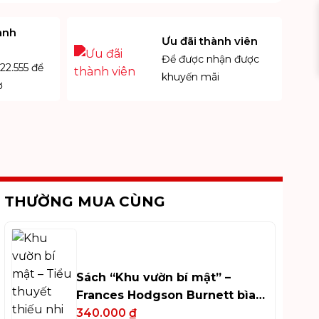
anh
Ưu đãi thành viên
Để được nhận được
22.555 để
khuyến mãi
ợ
THƯỜNG MUA CÙNG
Sách “Khu vườn bí mật” –
Frances Hodgson Burnett bìa
cứng bọc vải
340.000
₫