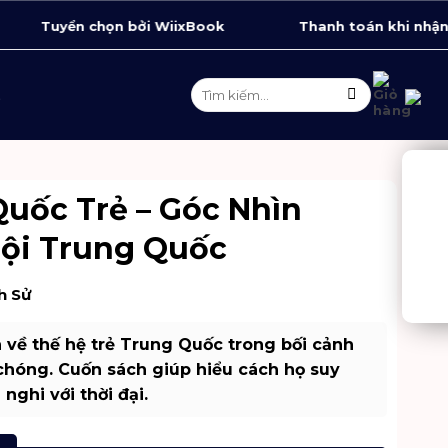
Tuyển chọn bởi WiixBook
Thanh toán khi nhận hà
Tìm
Ệ
kiếm:
uốc Trẻ – Góc Nhìn
Hội Trung Quốc
Miễn phí vận
Thanh toán khi
Đổi
chuyển
nhận hàng
n
h Sử
 về thế hệ trẻ Trung Quốc trong bối cảnh
 chóng. Cuốn sách giúp hiểu cách họ suy
 nghi với thời đại.