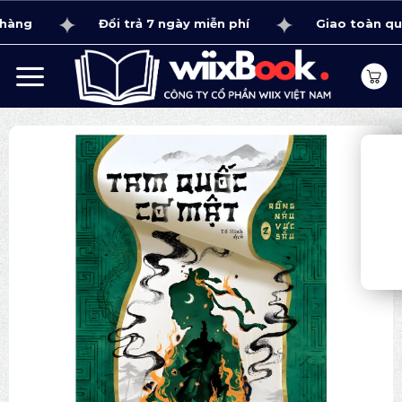
Bỏ
Đổi trả 7 ngày miễn phí
Giao toàn quốc 1 -
qua
nội
dung