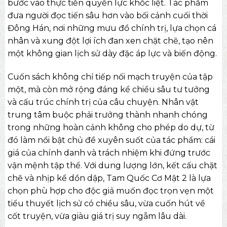
bước vào thực tiễn quyền lực khốc liệt. Tác phẩm
đưa người đọc tiến sâu hơn vào bối cảnh cuối thời
Đông Hán, nơi những mưu đồ chính trị, lựa chọn cá
nhân và xung đột lợi ích đan xen chặt chẽ, tạo nên
một không gian lịch sử dày đặc áp lực và biến động.
Cuốn sách không chỉ tiếp nối mạch truyện của tập
một, mà còn mở rộng đáng kể chiều sâu tư tưởng
và cấu trúc chính trị của câu chuyện. Nhân vật
trung tâm buộc phải trưởng thành nhanh chóng
trong những hoàn cảnh không cho phép do dự, từ
đó làm nổi bật chủ đề xuyên suốt của tác phẩm: cái
giá của chính danh và trách nhiệm khi đứng trước
vận mệnh tập thể. Với dung lượng lớn, kết cấu chặt
chẽ và nhịp kể dồn dập, Tam Quốc Cơ Mật 2 là lựa
chọn phù hợp cho độc giả muốn đọc trọn vẹn một
tiểu thuyết lịch sử có chiều sâu, vừa cuốn hút về
cốt truyện, vừa giàu giá trị suy ngẫm lâu dài.