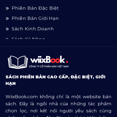
Phiên Bản Đặc Biệt
Phiên Bản Giới Hạn
Sách Kinh Doanh
Sách Kỹ Năng
Sách Luật
Sách Ngoại Văn
Sách Tôn Giáo
SÁCH PHIÊN BẢN CAO CẤP, ĐẶC BIỆT, GIỚI
Sản Phẩm Mở Bán
HẠN
Truyện Và Tiểu Thuyết
WiixBook.com không chỉ là một website bán
Văn Học Và Lịch Sử
sách. Đây là ngôi nhà của những tác phẩm
chọn lọc, nơi kết nối người yêu sách cùng