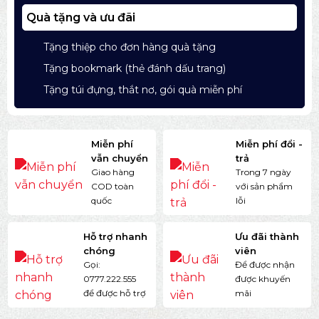
Quà tặng và ưu đãi
Tặng thiệp cho đơn hàng quà tặng
Tặng bookmark (thẻ đánh dấu trang)
Tặng túi đựng, thắt nơ, gói quà miễn phí
Miễn phí
Miễn phí đổi -
vẫn chuyển
trả
Giao hàng
Trong 7 ngày
COD toàn
với sản phẩm
quốc
lỗi
Hỗ trợ nhanh
Ưu đãi thành
chóng
viên
Gọi:
Để được nhận
0777.222.555
được khuyến
để được hỗ trợ
mãi