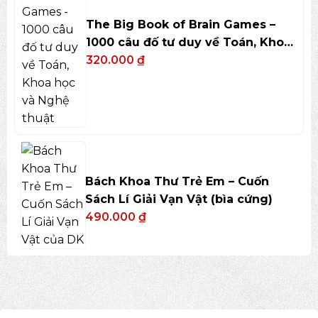
The Big Book of Brain Games –
1000 câu đố tư duy về Toán, Khoa
học và Nghệ thuật
320.000
₫
Bách Khoa Thư Trẻ Em – Cuốn
Sách Lí Giải Vạn Vật (bìa cứng)
490.000
₫