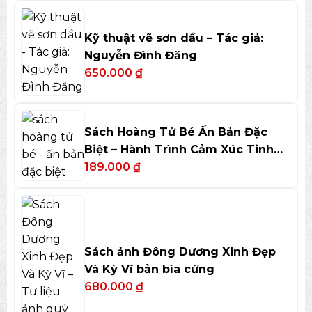
Kỹ thuật vẽ sơn dầu – Tác giả:
Nguyễn Đình Đăng
650.000
₫
Sách Hoàng Tử Bé Ấn Bản Đặc
Biệt – Hành Trình Cảm Xúc Tinh
Tế
189.000
₫
Sách ảnh Đông Dương Xinh Đẹp
Và Kỳ Vĩ bản bìa cứng
680.000
₫