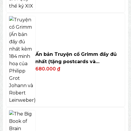
Ấn bản Truyện cổ Grimm đầy đủ
nhất (tặng postcards và
bookmark)
680.000
₫