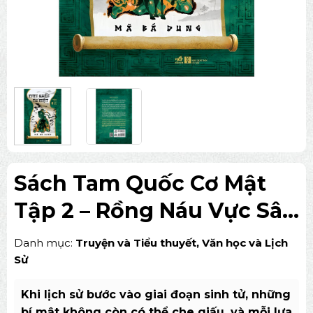
Sách Tam Quốc Cơ Mật
Tập 2 – Rồng Náu Vực Sâu
Bắt Đầu Lộ Diện
Danh mục:
Truyện và Tiểu thuyết
,
Văn học và Lịch
Sử
Khi lịch sử bước vào giai đoạn sinh tử, những
bí mật không còn có thể che giấu, và mỗi lựa