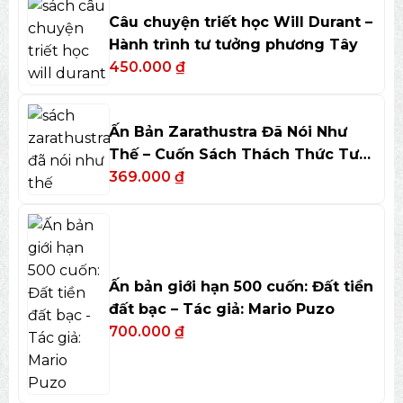
Câu chuyện triết học Will Durant –
Hành trình tư tưởng phương Tây
450.000
₫
Ấn Bản Zarathustra Đã Nói Như
Thế – Cuốn Sách Thách Thức Tư
Duy
369.000
₫
Ấn bản giới hạn 500 cuốn: Đất tiền
đất bạc – Tác giả: Mario Puzo
700.000
₫