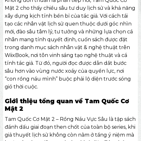
Không đơn thuần là phần tiếp nối, Tam Quốc Cơ
Mật 2 cho thấy chiều sâu tư duy lịch sử và khả năng
xây dựng kịch tính bền bỉ của tác giả. Với cách tái
tạo các nhân vật lịch sử quen thuộc dưới góc nhìn
mới, đào sâu tâm lý, tư tưởng và những lựa chọn cá
nhân mang tính quyết định, cuốn sách được đặt
trong danh mục
sách nhân vật & nghệ thuật
trên
WiixBook, nơi tôn vinh sáng tạo nghệ thuật và cá
tính tác giả. Từ đó, người đọc được dẫn dắt bước
sâu hơn vào vùng nước xoáy của quyền lực, nơi
“con rồng náu mình” buộc phải lộ diện trước sóng
gió thời cuộc.
Giới thiệu tổng quan về Tam Quốc Cơ
Mật 2
Tam Quốc Cơ Mật 2 – Rồng Náu Vực Sâu là tập sách
đánh dấu giai đoạn then chốt của toàn bộ series, khi
giả thuyết lịch sử không còn nằm ở tầng ý niệm mà