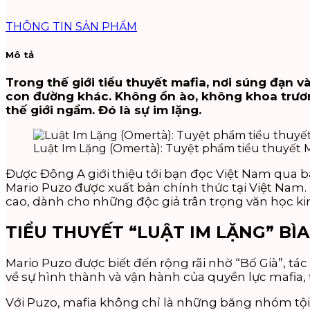
THÔNG TIN SẢN PHẨM
Mô tả
Trong thế giới tiểu thuyết mafia, nơi súng đạn v
con đường khác. Không ồn ào, không khoa trươn
thế giới ngầm. Đó là sự im lặng.
Luật Im Lặng (Omertà): Tuyệt phẩm tiểu thuyết 
Được Đông A giới thiệu tới bạn đọc Việt Nam qua b
Mario Puzo được xuất bản chính thức tại Việt Nam.
cao, dành cho những độc giả trân trọng văn học ki
TIỂU THUYẾT “LUẬT IM LẶNG” BÌA
Mario Puzo được biết đến rộng rãi nhờ “Bố Già”, tá
về sự hình thành và vận hành của quyền lực mafia, th
Với Puzo, mafia không chỉ là những băng nhóm tội 