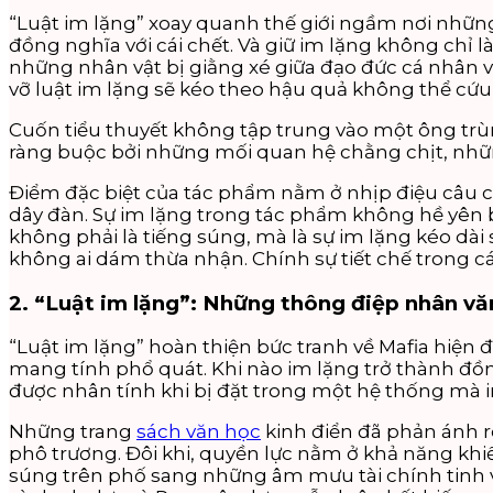
“Luật im lặng” xoay quanh thế giới ngầm nơi những b
đồng nghĩa với cái chết. Và giữ im lặng không chỉ 
những nhân vật bị giằng xé giữa đạo đức cá nhân và 
vỡ luật im lặng sẽ kéo theo hậu quả không thể cứu
Cuốn tiểu thuyết không tập trung vào một ông trù
ràng buộc bởi những mối quan hệ chằng chịt, nhữn
Điểm đặc biệt của tác phẩm nằm ở nhịp điệu câu 
dây đàn. Sự im lặng trong tác phẩm không hề yên b
không phải là tiếng súng, mà là sự im lặng kéo dài
không ai dám thừa nhận. Chính sự tiết chế trong c
2. “Luật im lặng”: Những thông điệp nhân vă
“Luật im lặng” hoàn thiện bức tranh về Mafia hiện 
mang tính phổ quát. Khi nào im lặng trở thành đồng
được nhân tính khi bị đặt trong một hệ thống mà i
Những trang
sách văn học
kinh điển đã phản ánh r
phô trương. Đôi khi, quyền lực nằm ở khả năng kh
súng trên phố sang những âm mưu tài chính tinh vi. 