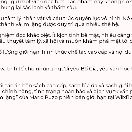
lặng” giữ một vị trí đặc biệt. Tác phẩm này không đ
hưng lại sắc lạnh và thấm sâu.
u tâm lý nhân vật và cấu trúc quyền lực vô hình. Nó 
thành và im lặng được duy trì qua nhiều thế hệ.
hiệm đọc khác biệt. Ít kịch tính bề mặt, nhiều căng 
ểu thuyết tâm lý, xã hội và muốn khám phá mặt tối c
 Số lượng giới hạn, hình thức chế tác cao cấp và nội 
và tinh tế cho những người yêu Bố Già, yêu văn học
i các ấn bản sách cao cấp, sách bìa da và sách giớ
 chính hãng, tình trạng hoàn hảo và dịch vụ tư vấn
m lặng” của Mario Puzo phiên bản giới hạn tại Wiix