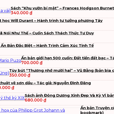
Sách “Khu vườn bí mật” – Frances Hodgson Burnett
340.000
₫
t học Will Durant – Hành trình tư tưởng phương Tây
Đã Nói Như Thế – Cuốn Sách Thách Thức Tư Duy
Ấn Bản Đặc Biệt – Hành Trình Cảm Xúc Tinh Tế
Ấn bản giới hạn 500 cuốn: Đất tiền đất bạc – T
700.000
₫
Tùy bút “Thương nhớ mười hai” – Vũ Bằng (bản bìa 
350.000
₫
thuật vẽ sơn dầu – Tác giả: Nguyễn Đình Đăng
0.000
₫
Sách ảnh Đông Dương Xinh Đẹp Và Kỳ Vĩ bản
680.000
₫
Ấn bản Truyện c
bookmark)