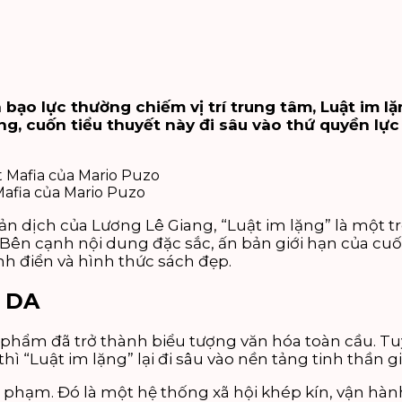
à bạo lực thường chiếm vị trí trung tâm, Luật im 
g, cuốn tiểu thuyết này đi sâu vào thứ quyền lự
Mafia của Mario Puzo
ản dịch của Lương Lê Giang, “Luật im lặng” là một 
 Bên cạnh nội dung đặc sắc, ấn bản giới hạn của cu
nh điển và hình thức sách đẹp.
 DA
c phẩm đã trở thành biểu tượng văn hóa toàn cầu. Tu
ì “Luật im lặng” lại đi sâu vào nền tảng tinh thần gi
phạm. Đó là một hệ thống xã hội khép kín, vận hành 