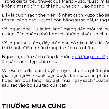
Trong gia tài tiểu thuyết của Mario Puzo, “Luật im 
không mang tính sử thi như Cha con Giáo hoàng, n
Đây là cuốn sách thể hiện rõ nhất cách Puzo đào sâ
tồn tại bằng bạo lực, mà còn bằng sự sợ hãi, trung 
Với người đọc, “Luật im lặng” mang đến một trải ng
tưởng. Tác phẩm phù hợp với những ai yêu thích ti
Với người sưu tầm, đây là ấn bản có giá trị lâu dài.
trở thành điểm nhấn trong tủ sách cá nhân.
Ngoài ra, cuốn sách cũng là món
quà tặng cao cấp
ấn bản sách đẹp, chỉn chu.
WiixBook là địa chỉ chuyên tuyển chọn và phân phố
giới hạn tại WiixBook, bạn được đảm bảo sản phẩm
hoặc làm quà tặng. Hãy đặt mua ngay sách “Luật i
sâu sắc vào bộ sưu tập của bạn.
THƯỜNG MUA CÙNG