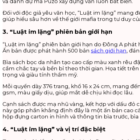
và danh dự mà Puzo xây dựng vẫn luôn bất biến.
Đối với độc giả yêu văn học, “Luật im lặng” mang 
giúp hiểu sâu hơn về thế giới mafia trong tư duy củ
3. “Luật im lặng” phiên bản giới hạn
“Luật im lặng” phiên bản giới hạn do Đông A phát h
Ấn bản được phát hành 500 bản
sách giới hạn
, đán
Bìa sách bọc da nhân tạo cao cấp màu xanh rêu đậm
cầm chắc tay và bền bỉ theo thời gian. Họa tiết t
trọng và giàu tính thẩm mỹ.
Mỗi quyển dày 376 trang, khổ 16 x 24 cm, mang đến
gsm, màu giấy dịu, giúp mắt dễ chịu khi đọc lâu.
Cạnh sách được mạ nhũ vàng, kết hợp với dấu đỏ củ
này góp phần khẳng định đây là một ấn bản cao cấp
hộp đựng carton in hình và thông tin bìa trước, bìa
4. “Luật im lặng” và vị trí đặc biệt