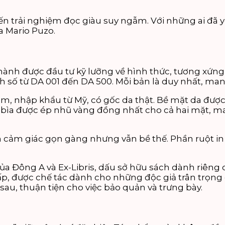
đến trải nghiệm đọc giàu suy ngẫm. Với những ai đã 
a Mario Puzo.
ành được đầu tư kỹ lưỡng về hình thức, tương xứng v
h số từ DA 001 đến DA 500. Mỗi bản là duy nhất, mang
, nhập khẩu từ Mỹ, có gốc da thật. Bề mặt da được 
rên bìa được ép nhũ vàng đồng nhất cho cả hai mặt, 
 cảm giác gọn gàng nhưng vẫn bề thế. Phần ruột in 
a Đông A và Ex-Libris, dấu sở hữu sách dành riêng 
, được chế tác dành cho những độc giả trân trọng g
 sau, thuận tiện cho việc bảo quản và trưng bày.