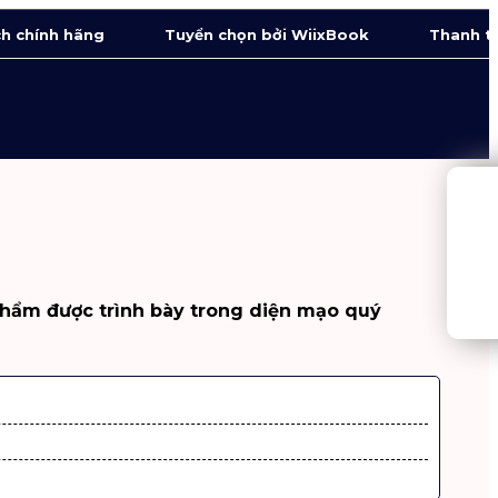
h chính hãng
Tuyển chọn bởi WiixBook
Thanh t
c phẩm được trình bày trong diện mạo quý