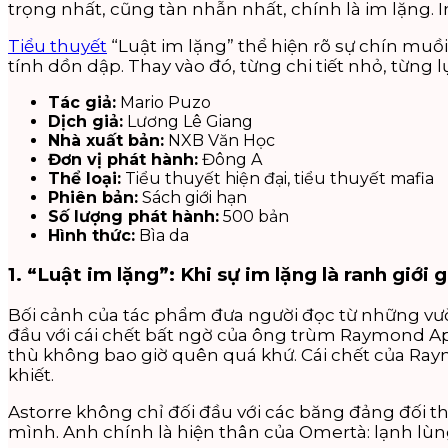
trọng nhất, cũng tàn nhẫn nhất, chính là im lặng. I
Tiểu thuyết
“Luật im lặng” thể hiện rõ sự chín mu
tính dồn dập. Thay vào đó, từng chi tiết nhỏ, từng
Tác giả:
Mario Puzo
Dịch giả:
Lương Lê Giang
Nhà xuất bản:
NXB Văn Học
Đơn vị phát hành:
Đông A
Thể loại:
Tiểu thuyết hiện đại, tiểu thuyết mafia
Phiên bản:
Sách giới hạn
Số lượng phát hành:
500 bản
Hình thức:
Bìa da
1. “Luật im lặng”: Khi sự im lặng là ranh giới 
Bối cảnh của tác phẩm đưa người đọc từ những vườn
đầu với cái chết bất ngờ của ông trùm Raymond Apri
thù không bao giờ quên quá khứ. Cái chết của Raym
khiết.
Astorre không chỉ đối đầu với các băng đảng đối t
mình. Anh chính là hiện thân của Omertà: lạnh lùng