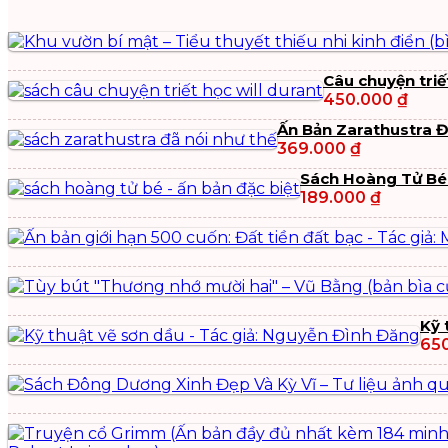
Câu chuyện triế
450.000
₫
Ấn Bản Zarathustra 
369.000
₫
Sách Hoàng Tử Bé 
189.000
₫
Kỹ 
65