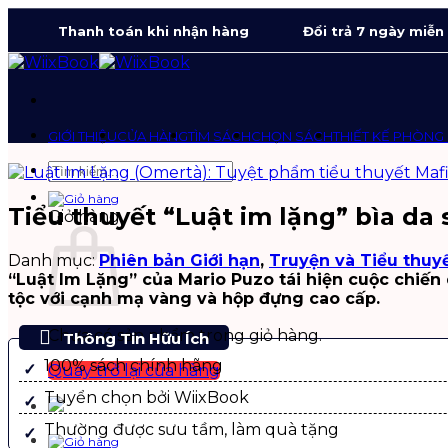
Bỏ
Thanh toán khi nhận hàng
Đổi trả 7 ngày miễn
qua
nội
dung
GIỚI THIỆU
CỬA HÀNG
TÌM SÁCH
CHỌN SÁCH
THIẾT KẾ PHÒNG
Tìm
kiếm:
Tiểu thuyết “Luật im lặng” bìa da
Giỏ hàng
Danh mục:
Phiên bản Giới hạn
,
Truyện và Tiểu thuy
“Luật Im Lặng” của Mario Puzo tái hiện cuộc chiến 
tộc với cạnh mạ vàng và hộp đựng cao cấp.
Chưa có sản phẩm trong giỏ hàng.
Thông Tin Hữu Ích
100% sách chính hãng
Quay trở lại cửa hàng
Tuyển chọn bởi WiixBook
Thường được sưu tầm, làm quà tặng