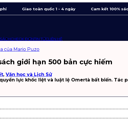
 phí
Giao toàn quốc 1 - 4 ngày
Cam kết 100% sác
 SÁCH
CHECK ĐƠN
TIN TỨC
LIÊN HỆ
 sách giới hạn 500 bản cực hiếm
ết
,
Văn học và Lịch Sử
quyền lực khốc liệt và luật lệ Omertà bất biến. Tá