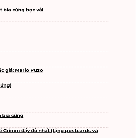
 bìa cứng bọc vải
ác giả: Mario Puzo
cứng)
 bìa cứng
ổ Grimm đầy đủ nhất (tặng postcards và