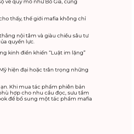
ồ sộ về quy mô như Bố Già, cũng
cho thấy, thế giới mafia không chỉ
thẳng nội tâm và giàu chiều sâu tư
ủa quyền lực.
dung kinh điển khiến “Luật im lặng”
 Mỹ hiện đại hoặc trân trọng những
i hạn. Khi mua tác phẩm phiên bản
 phù hợp cho nhu cầu đọc, sưu tầm
Book để bổ sung một tác phẩm mafia