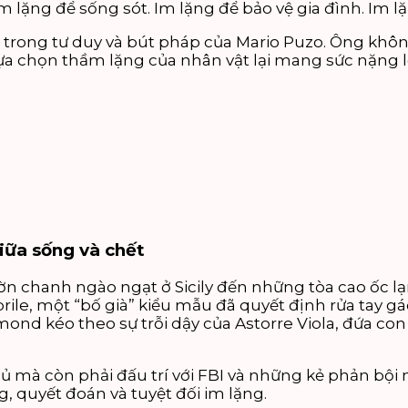
m lặng để sống sót. Im lặng để bảo vệ gia đình. Im l
ồi trong tư duy và bút pháp của Mario Puzo. Ông kh
 lựa chọn thầm lặng của nhân vật lại mang sức nặng l
giữa sống và chết
 chanh ngào ngạt ở Sicily đến những tòa cao ốc lạ
le, một “bố già” kiểu mẫu đã quyết định rửa tay gác
ond kéo theo sự trỗi dậy của Astorre Viola, đứa c
hủ mà còn phải đấu trí với FBI và những kẻ phản bộ
, quyết đoán và tuyệt đối im lặng.