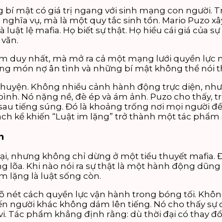
í mật có giá trị ngang với sinh mạng con người. Tron
là nghĩa vụ, mà là một quy tắc sinh tồn. Mario Puzo
luật lệ mafia. Họ biết sự thật. Họ hiểu cái giá của 
 vãn.
m duy nhất, mà mở ra cả một mạng lưới quyền lực 
g món nợ ân tình và những bí mật không thể nói th
chuyện. Không nhiều cảnh hành động trực diện, nh
ình. Nó nặng nề, đè ép và ám ảnh. Puzo cho thấy, tr
 sau tiếng súng. Đó là khoảng trống nơi mọi người đề
ách kể khiến “Luật im lặng” trở thành một tác phẩm 
n
đại, nhưng không chỉ dừng ở một tiểu thuyết mafia. 
 lõa. Khi nào nói ra sự thật là một hành động dũng 
m lặng là luật sống còn.
õ nét cách quyền lực vận hành trong bóng tối. Khôn
iến người khác không dám lên tiếng. Nó cho thấy s
Tác phẩm khẳng định rằng: dù thời đại có thay đổi, t