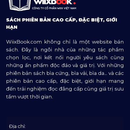
Sách Ngoại Văn
Sách Tôn Giáo
SÁCH PHIÊN BẢN CAO CẤP, ĐẶC BIỆT, GIỚI
Sản Phẩm Mở Bán
HẠN
Truyện Và Tiểu Thuyết
WiixBook.com không chỉ là một website bán
Văn Học Và Lịch Sử
sách. Đây là ngôi nhà của những tác phẩm
chọn lọc, nơi kết nối người yêu sách cùng
những ấn phẩm độc đáo và giá trị. Với những
phiên bản sách bìa cứng, bìa vải, bìa da... và các
phiên bản cao cấp, đặc biệt, giới hạn mang
đến trải nghiệm đọc đẳng cấp cùng giá trị sưu
tầm vượt thời gian.
Địa chỉ: