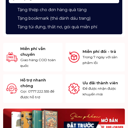
Tặng thiệp cho đơn hàng quà tặng
Tặng bookmark (thẻ đánh dấu trang)
Tặng túi đựng, thắt nơ, gói quà miễn phí
Miễn phí vẫn
Miễn phí đổi - trả
chuyển
Trong 7 ngày với sản
Giao hàng COD toàn
phẩm lỗi
quốc
Hỗ trợ nhanh
Ưu đãi thành viên
chóng
Để được nhận được
Gọi: 0777.222.555 để
khuyến mãi
được hỗ trợ