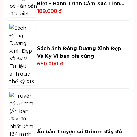
Biệt – Hành Trình Cảm Xúc Tinh
Tế
189.000
₫
Sách ảnh Đông Dương Xinh Đẹp
Và Kỳ Vĩ bản bìa cứng
680.000
₫
Ấn bản Truyện cổ Grimm đầy đủ