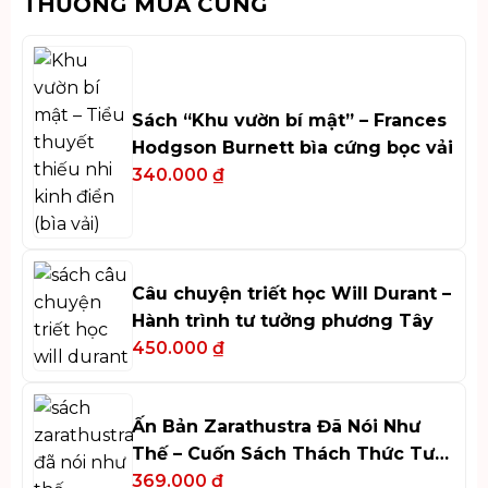
THƯỜNG MUA CÙNG
Sách “Khu vườn bí mật” – Frances
Hodgson Burnett bìa cứng bọc vải
340.000
₫
Câu chuyện triết học Will Durant –
Hành trình tư tưởng phương Tây
450.000
₫
Ấn Bản Zarathustra Đã Nói Như
Thế – Cuốn Sách Thách Thức Tư
Duy
369.000
₫