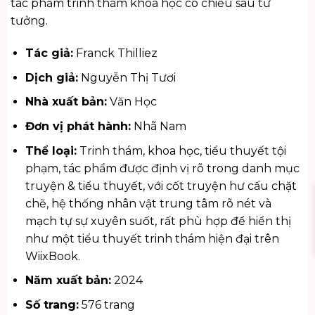
tác phẩm trinh thám khoa học có chiều sâu tư
tưởng.
Tác giả:
Franck Thilliez
Dịch giả:
Nguyễn Thị Tươi
Nhà xuất bản:
Văn Học
Đơn vị phát hành:
Nhã Nam
Thể loại:
Trinh thám, khoa học, tiểu thuyết tội
phạm, tác phẩm được định vị rõ trong danh mục
truyện & tiểu thuyết
, với cốt truyện hư cấu chặt
chẽ, hệ thống nhân vật trung tâm rõ nét và
mạch tự sự xuyên suốt, rất phù hợp để hiển thị
như một tiểu thuyết trinh thám hiện đại trên
WiixBook.
Năm xuất bản:
2024
Số trang:
576 trang