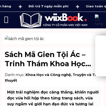
Bỏ
àng
Đổi trả 7 ngày miễn phí
Giao toàn quốc
qua
nội
dung
Sách Mã Gien Tội Ác –
Trinh Thám Khoa Học
Kịch Tính
Danh mục:
Khoa Học và Công nghệ
,
Truyện và Tiểu
thuyết
Một trải nghiệm đọc căng thẳng, khiến người
đọc vừa hồi hộp theo từng trang sách, vừa
suy ngẫm về giới hạn đạo đức và tương lai