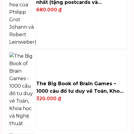
nhất (tặng postcards và
bookmark)
680.000
₫
The Big Book of Brain Games –
1000 câu đố tư duy về Toán, Khoa
học và Nghệ thuật
320.000
₫