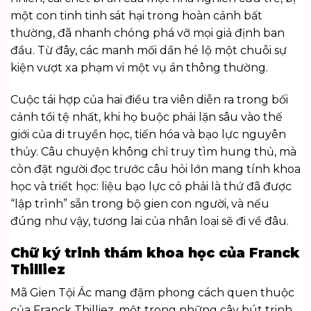
một con tinh tinh sát hại trong hoàn cảnh bất
thường, đã nhanh chóng phá vỡ mọi giả định ban
đầu. Từ đây, các manh mối dần hé lộ một chuỗi sự
kiện vượt xa phạm vi một vụ án thông thường.
Cuộc tái hợp của hai điều tra viên diễn ra trong bối
cảnh tồi tệ nhất, khi họ buộc phải lặn sâu vào thế
giới của di truyền học, tiến hóa và bạo lực nguyên
thủy. Câu chuyện không chỉ truy tìm hung thủ, mà
còn đặt người đọc trước câu hỏi lớn mang tính khoa
học và triết học: liệu bạo lực có phải là thứ đã được
“lập trình” sẵn trong bộ gien con người, và nếu
đúng như vậy, tương lai của nhân loại sẽ đi về đâu.
Chữ ký trinh thám khoa học của Franck
Thilliez
Mã Gien Tội Ác mang đậm phong cách quen thuộc
của Franck Thilliez, một trong những cây bút trinh