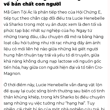
về bản chất con người
Mã Gien Tội Ác là phần tiếp theo của Hội Chứng E,
tiếp tục theo chân cặp đôi điều tra Lucie Henebelle
và Sharko trong một vụ án được xem là đen tối và
phức tạp bậc nhất sự nghiệp của họ. Ngay từ
những trang đầu, câu chuyện đã mở ra bằng hàng
loạt câu hỏi tưởng như rời rạc nhưng đầy ám ảnh:
liệu có mối liên hệ nào giữa những kẻ giết người
hung hãn thuận tay trái và yếu tố di truyền, giữa
khả năng không dung nạp lactose với nguồn gốc
tiến hóa, hay giữa con người hiện đại và tổ tiên Cro-
Magnon.
Ở thời điểm này, Lucie Henebelle vẫn đang vật lộn
để quay lại cuộc sống bình thường sau biến cố tinh
thần khủng khiếp, trong khi Sharko bị điều chuyển
sang những vụ việc tưởng như “hạng hai”. Tuy
nhiên, cái chết bí ẩn của một nhà nghiên cứu trẻ, bị