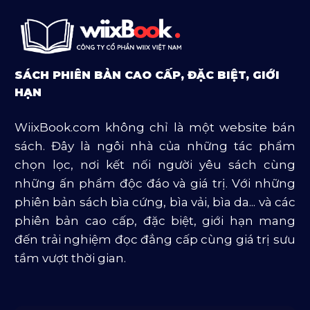
Sách Luật
Sách Ngoại Văn
Sách Tôn Giáo
SÁCH PHIÊN BẢN CAO CẤP, ĐẶC BIỆT, GIỚI
Sản Phẩm Mở Bán
HẠN
Truyện Và Tiểu Thuyết
WiixBook.com không chỉ là một website bán
Văn Học Và Lịch Sử
sách. Đây là ngôi nhà của những tác phẩm
chọn lọc, nơi kết nối người yêu sách cùng
những ấn phẩm độc đáo và giá trị. Với những
phiên bản sách bìa cứng, bìa vải, bìa da... và các
phiên bản cao cấp, đặc biệt, giới hạn mang
đến trải nghiệm đọc đẳng cấp cùng giá trị sưu
tầm vượt thời gian.