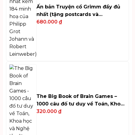
Ấn bản Truyện cổ Grimm đầy đủ
nhất (tặng postcards và
bookmark)
680.000
₫
The Big Book of Brain Games –
1000 câu đố tư duy về Toán, Khoa
học và Nghệ thuật
320.000
₫