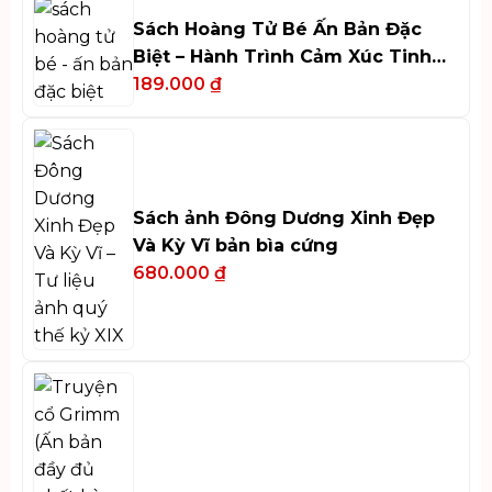
Sách Hoàng Tử Bé Ấn Bản Đặc
Biệt – Hành Trình Cảm Xúc Tinh
Tế
189.000
₫
Sách ảnh Đông Dương Xinh Đẹp
Và Kỳ Vĩ bản bìa cứng
680.000
₫