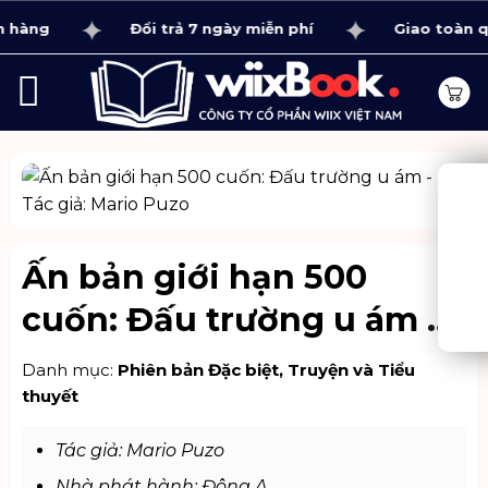
Bỏ
hàng
Đổi trả 7 ngày miễn phí
Giao toàn quốc
qua
nội
dung
Ấn bản giới hạn 500
cuốn: Đấu trường u ám –
Tác giả: Mario Puzo
Danh mục:
Phiên bản Đặc biệt
,
Truyện và Tiểu
thuyết
Tác giả: Mario Puzo
Nhà phát hành: Đông A