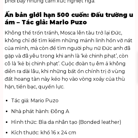
phơi bày những cảm xúc nghiệt ngã.
Ấn bản giới hạn 500 cuốn: Đấu trường u
ám – Tác giả: Mario Puzo
Không thể trốn tránh, Mosca lên tàu trở lại Đức,
không chỉ để tìm kiếm những mảnh linh hồn vỡ nát
của mình, mà còn để tìm người phụ nữ Đức anh đã
gặp và đã yêu trong khi anh là ‘kẻ chinh phạt’, còn
cô là ‘kẻ bị chinh phạt’. Cuộc đoàn tụ êm ả không
diễn ra dài lâu, khi những bất ổn chính trị ở vùng
đất hoang tàn này kéo họ vào vòng xoáy của thù
hận, tiền bạc, quyền lực.
Tác giả: Mario Puzo
Nhà phát hành: Đông A
Hình thức: Bìa da nhân tạo (Bonded leather)
Kích thước: khổ 16 x 24 cm