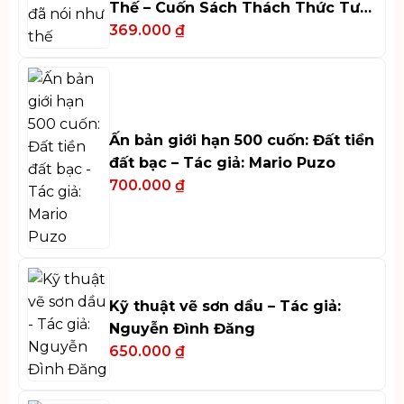
Thế – Cuốn Sách Thách Thức Tư
Duy
369.000
₫
Ấn bản giới hạn 500 cuốn: Đất tiền
đất bạc – Tác giả: Mario Puzo
700.000
₫
Kỹ thuật vẽ sơn dầu – Tác giả:
Nguyễn Đình Đăng
650.000
₫