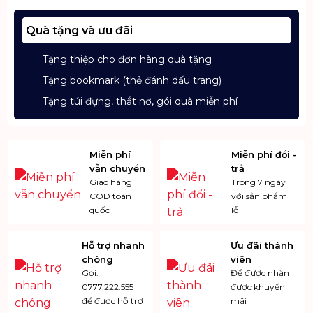
Quà tặng và ưu đãi
Tặng thiệp cho đơn hàng quà tặng
Tặng bookmark (thẻ đánh dấu trang)
Tặng túi đựng, thắt nơ, gói quà miễn phí
Miễn phí
Miễn phí đổi -
vẫn chuyển
trả
Giao hàng
Trong 7 ngày
COD toàn
với sản phẩm
quốc
lỗi
Hỗ trợ nhanh
Ưu đãi thành
chóng
viên
Gọi:
Để được nhận
0777.222.555
được khuyến
để được hỗ trợ
mãi