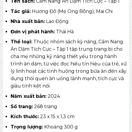
Tên sách:
Cẩm Nang Ăn Dặm Tích Cực – Tập 1
Tác giả:
Hương Đỗ (Mẹ Ong Bông), Mai Chi
Nhà xuất bản:
Lao Động
Đơn vị phát hành:
Thái Hà
Thể loại:
Thuộc nhóm
sách kỹ năng
, Cẩm Nang
Ăn Dặm Tích Cực – Tập 1 tập trung trang bị cho
cha mẹ những kỹ năng thiết yếu trong hành
trình ăn dặm, từ việc đọc hiểu tín hiệu của trẻ, xử
lý linh hoạt các tình huống trong bữa ăn đến xây
dựng thói quen ăn uống lành mạnh, tích cực và
giàu tính kết nối.
Năm xuất bản:
2024
Số trang:
268 trang
Kích thước:
23 x 15 x 1,3 cm
Trọng lượng:
Khoảng 300 g