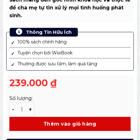
để cha mẹ tự tin xử lý mọi tình huống phát
sinh.
Thông Tin Hữu Ích
100% sách chính hãng
Tuyển chọn bởi WiixBook
Thường được sưu tầm, làm quà tặng
239.000
₫
Số lượng:
Sách Cẩm Nang Ăn Dặm Tích Cực Tập 1 – Nuôi Con Thu
Thêm vào giỏ hàng