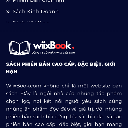
Sách Kinh Doanh
Sách Kỹ Năng
Sách Luật
Sách Ngoại Văn
Sách Tôn Giáo
SÁCH PHIÊN BẢN CAO CẤP, ĐẶC BIỆT, GIỚI
Sản Phẩm Mở Bán
HẠN
Truyện Và Tiểu Thuyết
WiixBook.com không chỉ là một website bán
Văn Học Và Lịch Sử
sách. Đây là ngôi nhà của những tác phẩm
chọn lọc, nơi kết nối người yêu sách cùng
những ấn phẩm độc đáo và giá trị. Với những
phiên bản sách bìa cứng, bìa vải, bìa da... và các
phiên bản cao cấp, đặc biệt, giới hạn mang