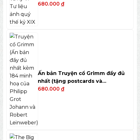
680.000
₫
Ấn bản Truyện cổ Grimm đầy đủ
nhất (tặng postcards và
bookmark)
680.000
₫