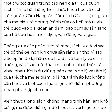
Một trụ cột quan trọng tạo nên giá trị của cuốn
sách nằm ở hệ thống kiến thức khoa học về cách
trẻ học ăn. Cẩm Nang Ăn Dặm Tích Cực – Tập 1 giúp
cha mẹ hiểu rõ những “cánh cửa cơ hội” mở ra khi
trẻ bước vào giai đoạn ăn dặm, bao gồm sự sẵn sàng
của hệ tiêu hóa, miễn dịch, vận động và vị giác.
Thông qua các phân tích rõ ràng, sách lý giải vì sao
trẻ có thể ọe, nôn khi chưa sẵn sàng ăn thô, vì sao
việc ép ăn để lại hậu quả lâu dài về tâm lý và dinh
dưỡng, và vì sao mỗi đứa trẻ có nhịp phát triển rất
khác nhau. Khi hiểu đúng bản chất sinh lý và tâm lý
của trẻ, cha mẹ sẽ giảm lo lắng, tránh áp lực không
cần thiết và biết cách lựa chọn thời điểm, phương
pháp phù hợp cho con.
Kiến thức trong sách không mang tính hàn lâm khô
cứng, mà được diễn giải dễ hiểu, sát với thực tế nuôi