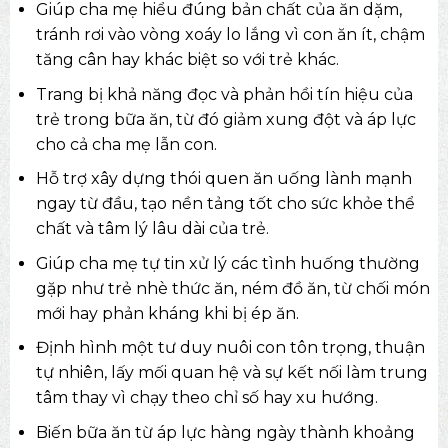
Giúp cha mẹ hiểu đúng bản chất của ăn dặm,
tránh rơi vào vòng xoáy lo lắng vì con ăn ít, chậm
tăng cân hay khác biệt so với trẻ khác.
Trang bị khả năng đọc và phản hồi tín hiệu của
trẻ trong bữa ăn, từ đó giảm xung đột và áp lực
cho cả cha mẹ lẫn con.
Hỗ trợ xây dựng thói quen ăn uống lành mạnh
ngay từ đầu, tạo nền tảng tốt cho sức khỏe thể
chất và tâm lý lâu dài của trẻ.
Giúp cha mẹ tự tin xử lý các tình huống thường
gặp như trẻ nhè thức ăn, ném đồ ăn, từ chối món
mới hay phản kháng khi bị ép ăn.
Định hình một tư duy nuôi con tôn trọng, thuận
tự nhiên, lấy mối quan hệ và sự kết nối làm trung
tâm thay vì chạy theo chỉ số hay xu hướng.
Biến bữa ăn từ áp lực hàng ngày thành khoảng