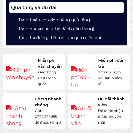
Quà tặng và ưu đãi
Tặng thiệp cho đơn hàng quà tặng
Tặng bookmark (thẻ đánh dấu trang)
Tặng túi đựng, thắt nơ, gói quà miễn phí
Miễn phí
Miễn phí đổi -
vẫn chuyển
trả
Giao hàng
Trong 7 ngày
COD toàn
với sản phẩm
quốc
lỗi
Hỗ trợ nhanh
Ưu đãi thành
chóng
viên
Gọi:
Để được nhận
0777.222.555
được khuyến
để được hỗ trợ
mãi