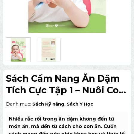
Sách Cẩm Nang Ăn Dặm
Tích Cực Tập 1 – Nuôi Con
Thuận Tự Nhiên
Danh mục:
Sách Kỹ năng
,
Sách Y Học
Nhiều rắc rối trong ăn dặm không đến từ
món ăn, mà đến từ cách cho con ăn. Cuốn
sách mang đến góc nhìn khoa học và thực tế