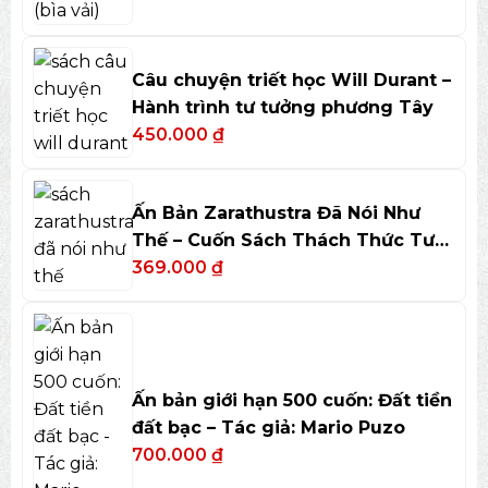
Câu chuyện triết học Will Durant –
Hành trình tư tưởng phương Tây
450.000
₫
Ấn Bản Zarathustra Đã Nói Như
Thế – Cuốn Sách Thách Thức Tư
Duy
369.000
₫
Ấn bản giới hạn 500 cuốn: Đất tiền
đất bạc – Tác giả: Mario Puzo
700.000
₫