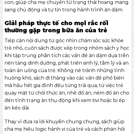
con, giúp cha mẹ chuyển từ trạng thái hoang mang
sang chủ động và tự tin trong hành trình ăn dặm.
Giải pháp thực tế cho mọi rắc rối
thường gặp trong bữa ăn của trẻ
Tiếp cận nội dung từ góc nhìn chăm sóc sức khỏe
trẻ nhỏ, cuốn sách được xếp trong nhóm
sách y học
khi tập trung phân tích các vấn đề ăn dặm dựa trên
nền tảng dinh dưỡng, phát triển sinh lý, tâm lý và an
toàn ăn uống của trẻ. Không né tránh những tình
huống khó, sách đi thẳng vào các vấn đề phổ biến
mà hầu hết gia đình đều từng trải qua, từ việc trẻ
quay mặt từ chối thức ăn, nhè đồ ăn, ném đồ ăn cho
đến tình trạng ăn thụ động khi xem tivi hoặc bị ép
ăn kéo dài.
Thay vì đưa ra lời khuyên chung chung, sách giúp
cha mẹ hiểu logic hành vi của trẻ và cách phản hồi