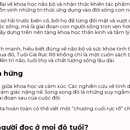
đại về khoa học não bộ và nhận thức khiến tác phẩm
 tôn vinh những tri thức ứng dụng vào đời sống con n
ít sợ hãi trước biến cố, bởi họ đã từng đối mặt và vư
uộc sống, mà là giai đoạn con người sống trọn vẹn hơn
ây dựng trên nền tảng khoa học thần kinh và tâm lý 
h mạnh, hiểu biết đúng về não bộ và sức khỏe tinh t
 Qua đó, Tuổi Già Rực Rỡ không chỉ là một cuốn sách 
trí não, tuổi thọ và chất lượng sống lâu dài.
m hứng
g giữa khoa học và cảm xúc. Các nghiên cứu về tính d
 cảm giác nặng nề. Song song đó là những suy ngẫm s
ai đoạn sau của cuộc đời.
 hoàn toàn có thể viết một “chương cuối rực rỡ” c
gười đọc ở mọi độ tuổi?