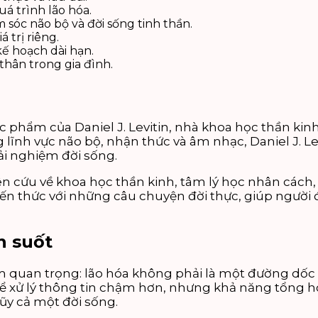
uá trình lão hóa.
sóc não bộ và đời sống tinh thần.
 trị riêng.
ế hoạch dài hạn.
thân trong gia đình.
ác phẩm của Daniel J. Levitin, nhà khoa học thần kinh,
g lĩnh vực não bộ, nhận thức và âm nhạc, Daniel J. 
rải nghiệm đời sống.
 cứu về khoa học thần kinh, tâm lý học nhân cách, y
kiến thức với những câu chuyện đời thực, giúp người 
n suốt
ểm quan trọng: lão hóa không phải là một đường dốc
hể xử lý thông tin chậm hơn, nhưng khả năng tổng hợ
lũy cả một đời sống.