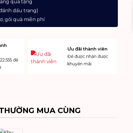
hàng quà tặng
đánh dấu trang)
ơ, gói quà miễn phí
anh
Ưu đãi thành viên
Để được nhận được
22.555 để
khuyến mãi
ợ
THƯỜNG MUA CÙNG