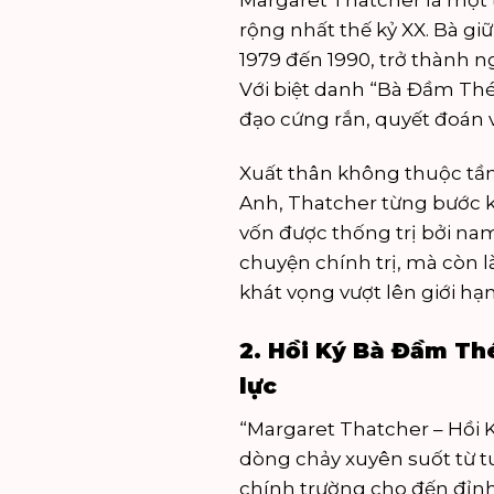
Margaret Thatcher là một
rộng nhất thế kỷ XX. Bà g
1979 đến 1990, trở thành ng
Với biệt danh “Bà Đầm Thé
đạo cứng rắn, quyết đoán v
Xuất thân không thuộc tần
Anh, Thatcher từng bước k
vốn được thống trị bởi nam 
chuyện chính trị, mà còn là
khát vọng vượt lên giới hạn
2. Hồi Ký Bà Đầm Th
lực
“Margaret Thatcher – Hồi
dòng chảy xuyên suốt từ tu
chính trường cho đến đỉnh