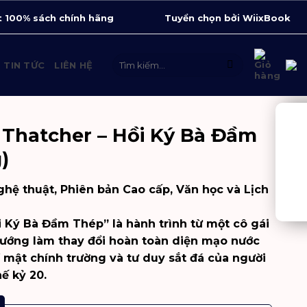
 100% sách chính hãng
Tuyển chọn bởi WiixBook
Tìm
TIN TỨC
LIÊN HỆ
kiếm:
 Thatcher – Hồi Ký Bà Đầm
)
ghệ thuật
,
Phiên bản Cao cấp
,
Văn học và Lịch
i Ký Bà Đầm Thép” là hành trình từ một cô gái
tướng làm thay đổi hoàn toàn diện mạo nước
 mật chính trường và tư duy sắt đá của người
ế kỷ 20.