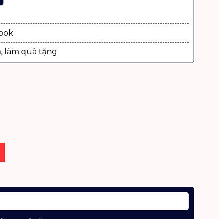
g
Book
, làm quà tặng