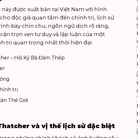
t
này được xuất bản tại Việt Nam với hình
cho độc giả quan tâm đến chính trị, lịch sử
rình bày chỉn chu, ngôn ngữ dịch rõ ràng,
 cận trọn vẹn tư duy và lập luận của một
 trị quan trọng nhất thời hiện đại.
her – Hồi Ký Bà Đầm Thép
er
ồng
hính trị
ản Thế Giới
hatcher và vị thế lịch sử đặc biệt