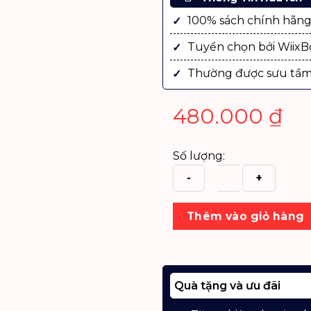
100% sách chính hãn
Tuyển chọn bởi Wiix
Thường được sưu tầm
480.000
₫
Số lượng:
Sách
Thêm vào giỏ hàng
Margaret
Thatcher
–
Hồi
Quà tặng và ưu đãi
Ký
Bà