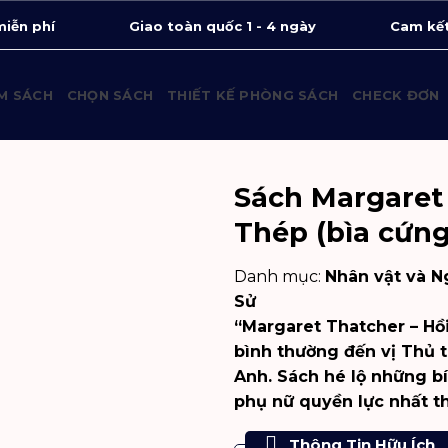
miễn phí
Giao toàn quốc 1 - 4 ngày
Cam kết
M SÁCH
CHỌN SÁCH
THIẾT KẾ PHÒNG SÁCH
CHECK ĐƠN
Sách Margaret
Thép (bìa cứng
Danh mục:
Nhân vật và N
Sử
“Margaret Thatcher – Hồ
bình thường đến vị Thủ 
Anh. Sách hé lộ những bí
phụ nữ quyền lực nhất th
Thông Tin Hữu Ích