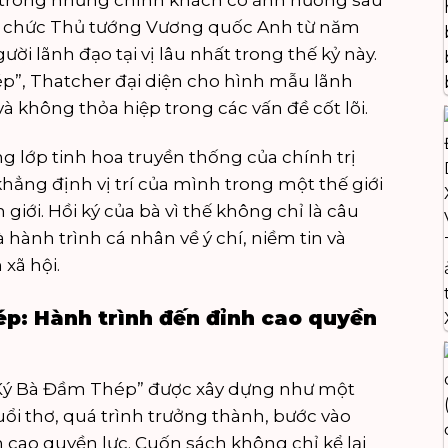
 trong những chính khách có ảnh hưởng sâu
iữ chức Thủ tướng Vương quốc Anh từ năm
ười lãnh đạo tại vị lâu nhất trong thế kỷ này.
p”, Thatcher đại diện cho hình mẫu lãnh
à không thỏa hiệp trong các vấn đề cốt lõi.
g lớp tinh hoa truyền thống của chính trị
hẳng định vị trí của mình trong một thế giới
giới. Hồi ký của bà vì thế không chỉ là câu
 hành trình cá nhân về ý chí, niềm tin và
 xã hội.
ép: Hành trình đến đỉnh cao quyền
 Ký Bà Đầm Thép” được xây dựng như một
ổi thơ, quá trình trưởng thành, bước vào
 cao quyền lực. Cuốn sách không chỉ kể lại