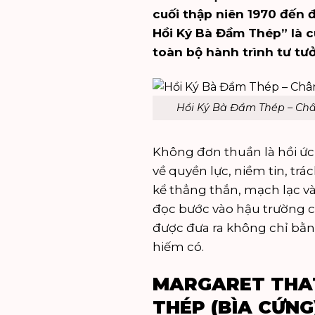
cuối thập niên 1970 đến 
Hồi Ký Bà Đầm Thép” là cu
toàn bộ hành trình tư tư
Hồi Ký Bà Đầm Thép – Ch
Không đơn thuần là hồi ức
về quyền lực, niềm tin, trá
kể thẳng thắn, mạch lạc v
đọc bước vào hậu trường c
được đưa ra không chỉ bằng
hiếm có.
MARGARET THAT
THÉP (BÌA CỨNG