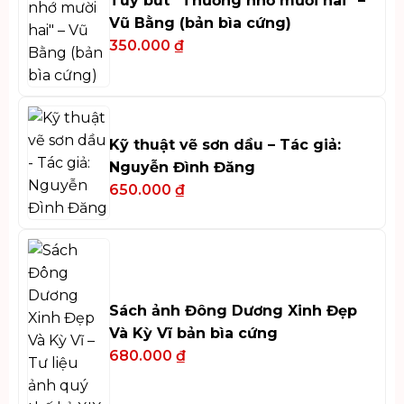
Tùy bút “Thương nhớ mười hai” –
Vũ Bằng (bản bìa cứng)
350.000
₫
Kỹ thuật vẽ sơn dầu – Tác giả:
Nguyễn Đình Đăng
650.000
₫
Sách ảnh Đông Dương Xinh Đẹp
Và Kỳ Vĩ bản bìa cứng
680.000
₫