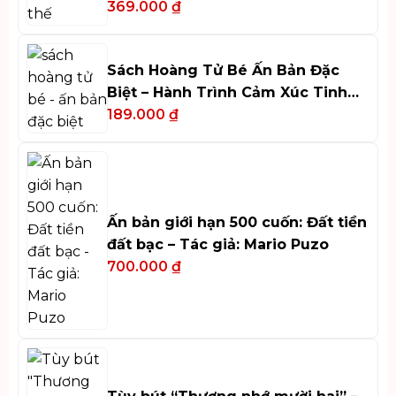
Duy
369.000
₫
Sách Hoàng Tử Bé Ấn Bản Đặc
Biệt – Hành Trình Cảm Xúc Tinh
Tế
189.000
₫
Ấn bản giới hạn 500 cuốn: Đất tiền
đất bạc – Tác giả: Mario Puzo
700.000
₫