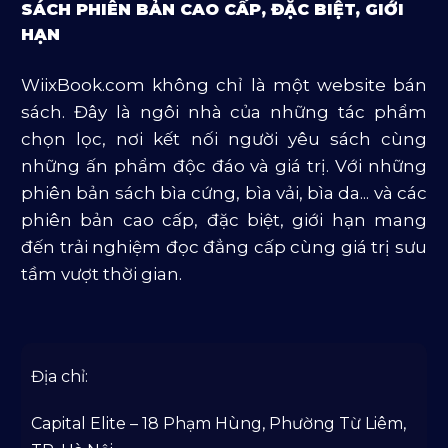
SÁCH PHIÊN BẢN CAO CẤP, ĐẶC BIỆT, GIỚI
Sản Phẩm Mở Bán
HẠN
Truyện Và Tiểu Thuyết
WiixBook.com không chỉ là một website bán
Văn Học Và Lịch Sử
sách. Đây là ngôi nhà của những tác phẩm
chọn lọc, nơi kết nối người yêu sách cùng
những ấn phẩm độc đáo và giá trị. Với những
phiên bản sách bìa cứng, bìa vải, bìa da... và các
phiên bản cao cấp, đặc biệt, giới hạn mang
đến trải nghiệm đọc đẳng cấp cùng giá trị sưu
tầm vượt thời gian.
Địa chỉ:
Capital Elite – 18 Phạm Hùng, Phường Từ Liêm,