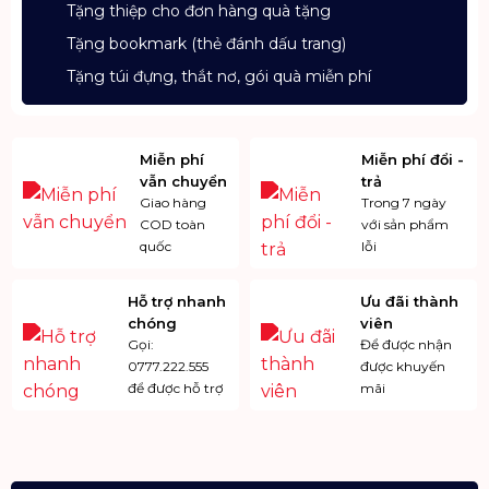
Tặng thiệp cho đơn hàng quà tặng
Tặng bookmark (thẻ đánh dấu trang)
Tặng túi đựng, thắt nơ, gói quà miễn phí
Miễn phí
Miễn phí đổi -
vẫn chuyển
trả
Giao hàng
Trong 7 ngày
COD toàn
với sản phẩm
quốc
lỗi
Hỗ trợ nhanh
Ưu đãi thành
chóng
viên
Gọi:
Để được nhận
0777.222.555
được khuyến
để được hỗ trợ
mãi