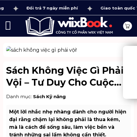
Bỏ
Đổi trả 7 ngày miễn phí
Giao toàn quốc 1 - 4
qua
nội
dung
Sách Không Việc Gì Phải
Vội – Tư Duy Cho Cuộc
Sống Cân Bằng
Danh mục:
Sách Kỹ năng
Một lời nhắc nhẹ nhàng dành cho người hiện
đại rằng chậm lại không phải là thua kém,
mà là cách để sống sâu, làm việc bền và
tránh những sai lầm không cần thiết.