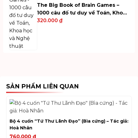
The Big Book of Brain Games –
1000 câu đố tư duy về Toán, Khoa
học và Nghệ thuật
320.000
₫
SẢN PHẨM LIÊN QUAN
Bộ 4 cuốn “Tứ Thư Lãnh Đạo” (Bìa cứng) – Tác giả:
Hoà Nhân
760.000
₫