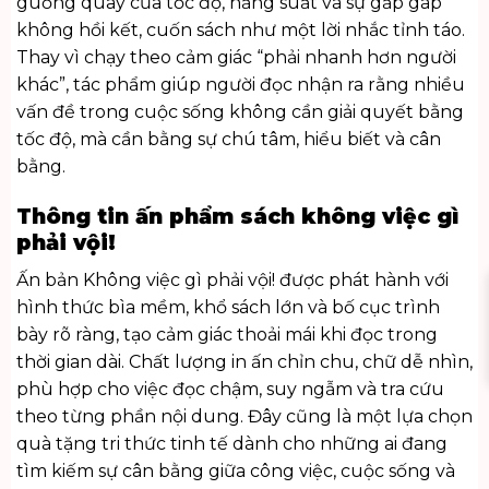
guồng quay của tốc độ, năng suất và sự gấp gáp
không hồi kết, cuốn sách như một lời nhắc tỉnh táo.
Thay vì chạy theo cảm giác “phải nhanh hơn người
khác”, tác phẩm giúp người đọc nhận ra rằng nhiều
vấn đề trong cuộc sống không cần giải quyết bằng
tốc độ, mà cần bằng sự chú tâm, hiểu biết và cân
bằng.
Thông tin ấn phẩm sách không việc gì
phải vội!
Ấn bản Không việc gì phải vội! được phát hành với
hình thức bìa mềm, khổ sách lớn và bố cục trình
bày rõ ràng, tạo cảm giác thoải mái khi đọc trong
thời gian dài. Chất lượng in ấn chỉn chu, chữ dễ nhìn,
phù hợp cho việc đọc chậm, suy ngẫm và tra cứu
theo từng phần nội dung. Đây cũng là một lựa chọn
quà tặng tri thức tinh tế dành cho những ai đang
tìm kiếm sự cân bằng giữa công việc, cuộc sống và