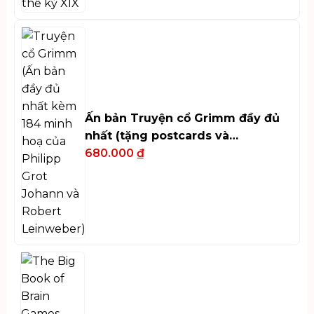
Ấn bản Truyện cổ Grimm đầy đủ
nhất (tặng postcards và
bookmark)
680.000
₫