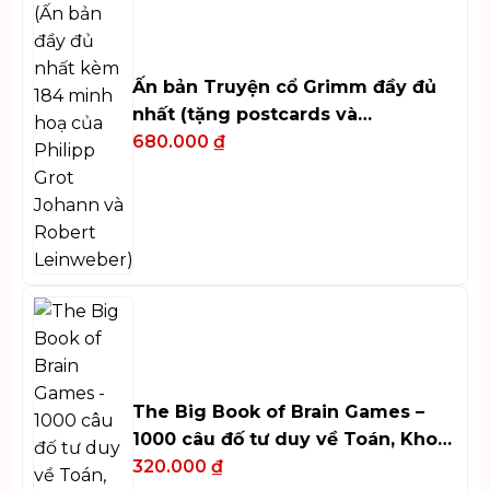
Ấn bản Truyện cổ Grimm đầy đủ
nhất (tặng postcards và
bookmark)
680.000
₫
The Big Book of Brain Games –
1000 câu đố tư duy về Toán, Khoa
học và Nghệ thuật
320.000
₫