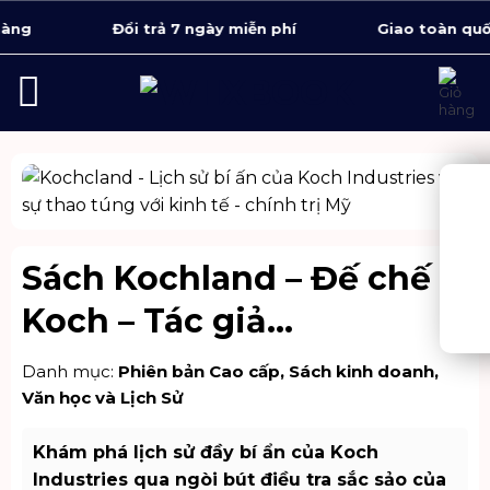
Bỏ
Đổi trả 7 ngày miễn phí
Giao toàn quốc 1 -
qua
nội
dung
Sách Kochland – Đế chế
Koch – Tác giả
Christopher Leonard (bìa
Danh mục:
Phiên bản Cao cấp
,
Sách kinh doanh
,
cứng)
Văn học và Lịch Sử
Khám phá lịch sử đầy bí ẩn của Koch
Industries qua ngòi bút điều tra sắc sảo của