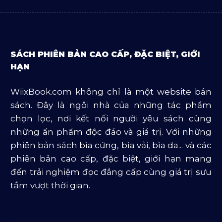
Sách Luật
Sách Ngoại Văn
SÁCH PHIÊN BẢN CAO CẤP, ĐẶC BIỆT, GIỚI
Sách Tôn Giáo
HẠN
Sản Phẩm Mở Bán
WiixBook.com không chỉ là một website bán
Truyện Và Tiểu Thuyết
sách. Đây là ngôi nhà của những tác phẩm
Văn Học Và Lịch Sử
chọn lọc, nơi kết nối người yêu sách cùng
những ấn phẩm độc đáo và giá trị. Với những
phiên bản sách bìa cứng, bìa vải, bìa da... và các
phiên bản cao cấp, đặc biệt, giới hạn mang
đến trải nghiệm đọc đẳng cấp cùng giá trị sưu
tầm vượt thời gian.