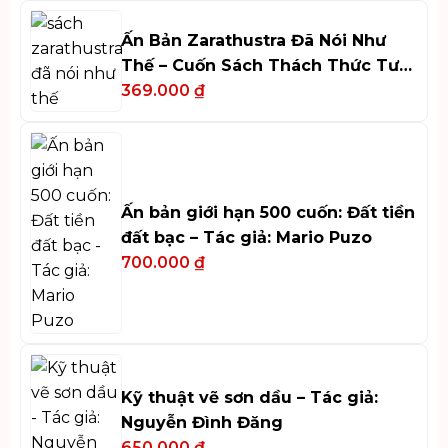
Ấn Bản Zarathustra Đã Nói Như
Thế – Cuốn Sách Thách Thức Tư
Duy
369.000
₫
Ấn bản giới hạn 500 cuốn: Đất tiền
đất bạc – Tác giả: Mario Puzo
700.000
₫
Kỹ thuật vẽ sơn dầu – Tác giả:
Nguyễn Đình Đăng
650.000
₫