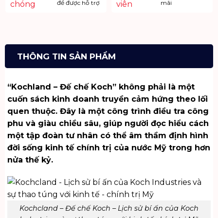
để được hỗ trợ
mãi
THÔNG TIN SẢN PHẨM
“Kochland – Đế chế Koch” không phải là một
cuốn sách kinh doanh truyền cảm hứng theo lối
quen thuộc. Đây là một công trình điều tra công
phu và giàu chiều sâu, giúp người đọc hiểu cách
một tập đoàn tư nhân có thể âm thầm định hình
đời sống kinh tế chính trị của nước Mỹ trong hơn
nửa thế kỷ.
Kochcland – Đế chế Koch – Lịch sử bí ấn của Koch