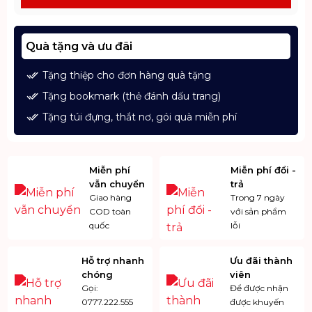
Quà tặng và ưu đãi
Tặng thiệp cho đơn hàng quà tặng
Tặng bookmark (thẻ đánh dấu trang)
Tặng túi đựng, thắt nơ, gói quà miễn phí
Miễn phí
Miễn phí đổi -
vẫn chuyển
trả
Giao hàng
Trong 7 ngày
COD toàn
với sản phẩm
quốc
lỗi
Hỗ trợ nhanh
Ưu đãi thành
chóng
viên
Gọi:
Để được nhận
0777.222.555
được khuyến