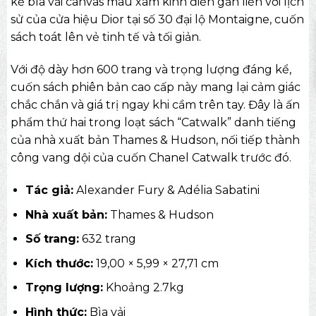
kế bìa vải canvas màu xám kinh điển gắn liền với lịch
sử của cửa hiệu Dior tại số 30 đại lộ Montaigne, cuốn
sách toát lên vẻ tinh tế và tối giản.
Với độ dày hơn 600 trang và trọng lượng đáng kể,
cuốn
sách phiên bản cao cấp
này mang lại cảm giác
chắc chắn và giá trị ngay khi cầm trên tay. Đây là ấn
phẩm thứ hai trong loạt sách “Catwalk” danh tiếng
của nhà xuất bản Thames & Hudson, nối tiếp thành
công vang dội của cuốn Chanel Catwalk trước đó.
Tác giả:
Alexander Fury & Adélia Sabatini
Nhà xuất bản:
Thames & Hudson
Số trang:
632 trang
Kích thước:
19,00 × 5,99 × 27,71 cm
Trọng lượng:
Khoảng 2.7kg
Hình thức:
Bìa vải