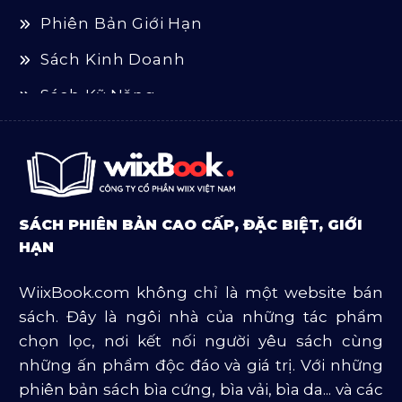
Phiên Bản Giới Hạn
Sách Kinh Doanh
Sách Kỹ Năng
Sách Luật
Sách Ngoại Văn
Sách Tôn Giáo
SÁCH PHIÊN BẢN CAO CẤP, ĐẶC BIỆT, GIỚI
Sản Phẩm Mở Bán
HẠN
Truyện Và Tiểu Thuyết
WiixBook.com không chỉ là một website bán
Văn Học Và Lịch Sử
sách. Đây là ngôi nhà của những tác phẩm
chọn lọc, nơi kết nối người yêu sách cùng
những ấn phẩm độc đáo và giá trị. Với những
phiên bản sách bìa cứng, bìa vải, bìa da... và các