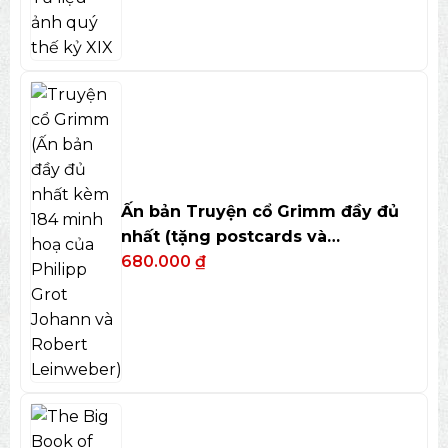
Ấn bản Truyện cổ Grimm đầy đủ
nhất (tặng postcards và
bookmark)
680.000
₫