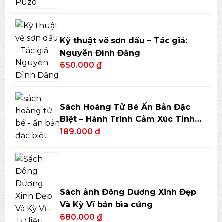
Kỹ thuật vẽ sơn dầu – Tác giả:
Nguyễn Đình Đăng
650.000
₫
Sách Hoàng Tử Bé Ấn Bản Đặc
Biệt – Hành Trình Cảm Xúc Tinh
Tế
189.000
₫
Sách ảnh Đông Dương Xinh Đẹp
Và Kỳ Vĩ bản bìa cứng
680.000
₫