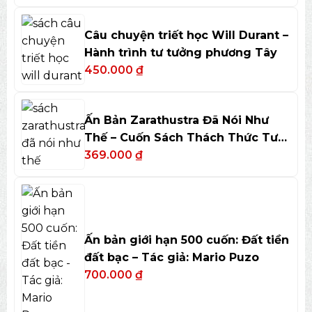
Câu chuyện triết học Will Durant –
Hành trình tư tưởng phương Tây
450.000
₫
Ấn Bản Zarathustra Đã Nói Như
Thế – Cuốn Sách Thách Thức Tư
Duy
369.000
₫
Ấn bản giới hạn 500 cuốn: Đất tiền
đất bạc – Tác giả: Mario Puzo
700.000
₫