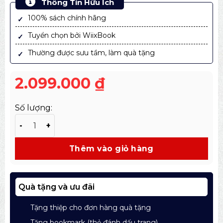
Thông Tin Hữu Ích
100% sách chính hãng
Tuyển chọn bởi WiixBook
Thường được sưu tầm, làm quà tặng
2.099.000
₫
Số lượng:
Sách Dior Catwalk: The Complete Collections (Bìa Vải)
Thêm vào giỏ hàng
Quà tặng và ưu đãi
Tặng thiệp cho đơn hàng quà tặng
Tặng bookmark (thẻ đánh dấu trang)