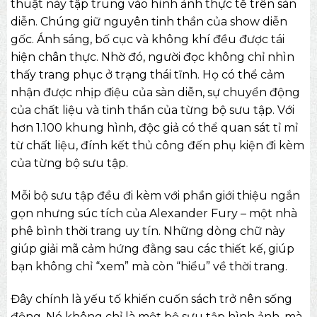
thuật
này tập trung vào hình ảnh thực tế trên sàn
diễn. Chúng giữ nguyên tinh thần của show diễn
gốc. Ánh sáng, bố cục và không khí đều được tái
hiện chân thực. Nhờ đó, người đọc không chỉ nhìn
thấy trang phục ở trạng thái tĩnh. Họ có thể cảm
nhận được nhịp điệu của sàn diễn, sự chuyển động
của chất liệu và tinh thần của từng bộ sưu tập. Với
hơn 1.100 khung hình, độc giả có thể quan sát tỉ mỉ
từ chất liệu, đính kết thủ công đến phụ kiện đi kèm
của từng bộ sưu tập.
Mỗi bộ sưu tập đều đi kèm với phần giới thiệu ngắn
gọn nhưng súc tích của Alexander Fury – một nhà
phê bình thời trang uy tín. Những dòng chữ này
giúp giải mã cảm hứng đằng sau các thiết kế, giúp
bạn không chỉ “xem” mà còn “hiểu” về thời trang.
Đây chính là yếu tố khiến cuốn sách trở nên sống
động. Nó không chỉ là một bộ sưu tập hình ảnh, mà