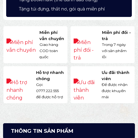
Tặng túi đựng, thắt nơ, gói quà miễn phí
Miễn phí
Miễn phí đổi -
vẫn chuyển
trả
Giao hàng
Trong 7 ngày
COD toàn
với sản phẩm
quốc
lỗi
Hỗ trợ nhanh
Ưu đãi thành
chóng
viên
Gọi:
Để được nhận
0777.222.555
được khuyến
để được hỗ trợ
mãi
THÔNG TIN SẢN PHẨM