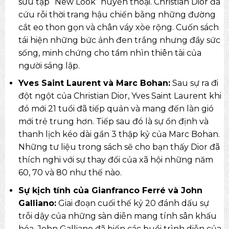
sưu tập “New Look” huyền thoại. Christian Dior đã
cứu rỗi thời trang hậu chiến bằng những đường
cắt eo thon gọn và chân váy xòe rộng. Cuốn sách
tái hiện những bức ảnh đen trắng nhưng đầy sức
sống, minh chứng cho tầm nhìn thiên tài của
người sáng lập.
Yves Saint Laurent và Marc Bohan:
Sau sự ra đi
đột ngột của Christian Dior, Yves Saint Laurent khi
đó mới 21 tuổi đã tiếp quản và mang đến làn gió
mới trẻ trung hơn. Tiếp sau đó là sự ổn định và
thanh lịch kéo dài gần 3 thập kỷ của Marc Bohan.
Những tư liệu trong sách sẽ cho bạn thấy Dior đã
thích nghi với sự thay đổi của xã hội những năm
60, 70 và 80 như thế nào.
Sự kịch tính của Gianfranco Ferré và John
Galliano:
Giai đoạn cuối thế kỷ 20 đánh dấu sự
trỗi dậy của những sàn diễn mang tính sân khấu
hóa. John Galliano đã biến các buổi trình diễn của