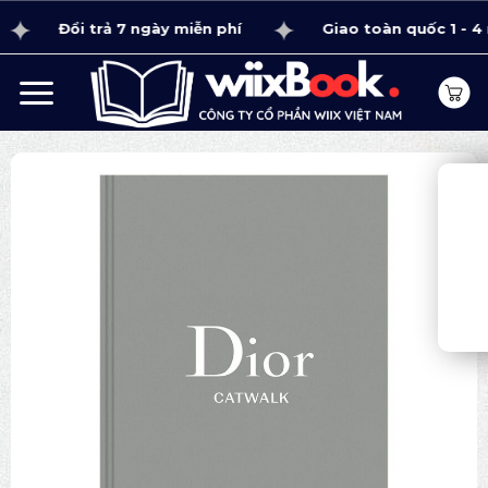
Bỏ
Đổi trả 7 ngày miễn phí
Giao toàn quốc 1 - 4 ngà
qua
nội
dung