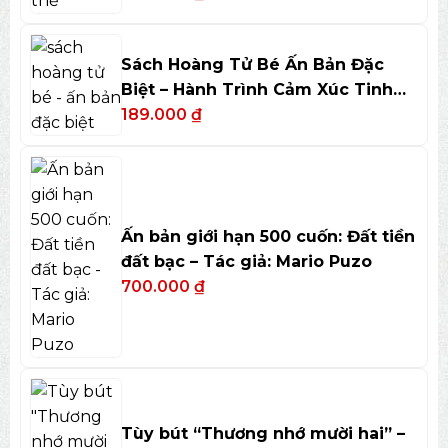
Sách Hoàng Tử Bé Ấn Bản Đặc
Biệt – Hành Trình Cảm Xúc Tinh
Tế
189.000
₫
Ấn bản giới hạn 500 cuốn: Đất tiền
đất bạc – Tác giả: Mario Puzo
700.000
₫
Tùy bút “Thương nhớ mười hai” –