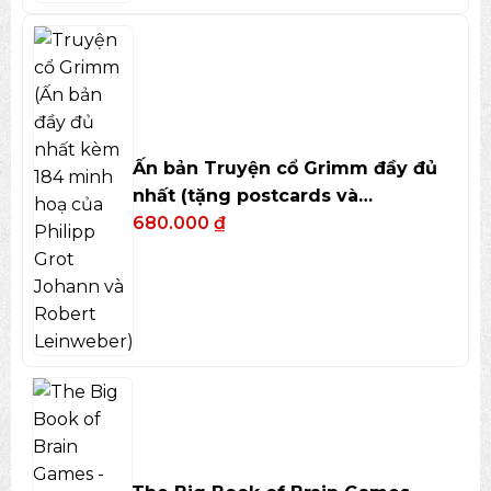
Ấn bản Truyện cổ Grimm đầy đủ
nhất (tặng postcards và
bookmark)
680.000
₫