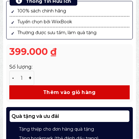
Thông Tin Hữu Ích
100% sách chính hãng
Tuyển chọn bởi WiixBook
Thường được sưu tầm, làm quà tặng
399.000
₫
Số lượng:
Sách Lịch Sử Việt Nam Ấn Bản Đặc Biệt – Hiểu Sâu Cội
Thêm vào giỏ hàng
Quà tặng và ưu đãi
Tặng thiệp cho đơn hàng quà tặng
Tặng bookmark (thẻ đánh dấu trang)