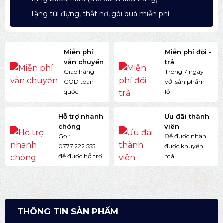
Tặng túi đựng, thắt nơ, gói quà miễn phí
Miễn phí
Miễn phí đổi -
vẫn chuyển
trả
Giao hàng
Trong 7 ngày
COD toàn
với sản phẩm
quốc
lỗi
Hỗ trợ nhanh
Ưu đãi thành
chóng
viên
Gọi:
Để được nhận
0777.222.555
được khuyến
để được hỗ trợ
mãi
THÔNG TIN SẢN PHẨM