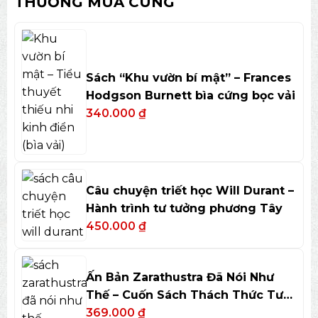
THƯỜNG MUA CÙNG
Sách “Khu vườn bí mật” – Frances
Hodgson Burnett bìa cứng bọc vải
340.000
₫
Câu chuyện triết học Will Durant –
Hành trình tư tưởng phương Tây
450.000
₫
Ấn Bản Zarathustra Đã Nói Như
Thế – Cuốn Sách Thách Thức Tư
Duy
369.000
₫