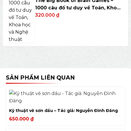
The Big Book of Brain Games –
1000 câu đố tư duy về Toán, Khoa
học và Nghệ thuật
320.000
₫
SẢN PHẨM LIÊN QUAN
Kỹ thuật vẽ sơn dầu – Tác giả: Nguyễn Đình Đăng
650.000
₫