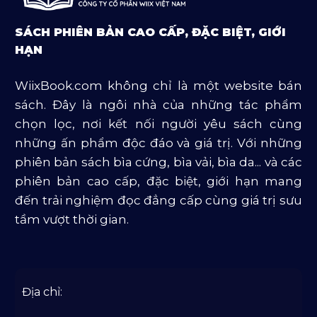
Sách Tôn Giáo
SÁCH PHIÊN BẢN CAO CẤP, ĐẶC BIỆT, GIỚI
Sản Phẩm Mở Bán
HẠN
Truyện Và Tiểu Thuyết
WiixBook.com không chỉ là một website bán
Văn Học Và Lịch Sử
sách. Đây là ngôi nhà của những tác phẩm
chọn lọc, nơi kết nối người yêu sách cùng
những ấn phẩm độc đáo và giá trị. Với những
phiên bản sách bìa cứng, bìa vải, bìa da... và các
phiên bản cao cấp, đặc biệt, giới hạn mang
đến trải nghiệm đọc đẳng cấp cùng giá trị sưu
tầm vượt thời gian.
Địa chỉ: