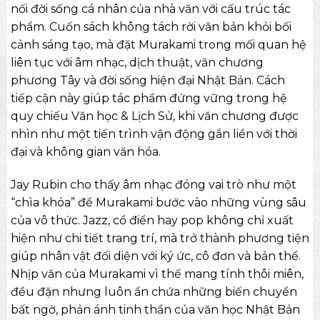
nối đời sống cá nhân của nhà văn với cấu trúc tác
phẩm. Cuốn sách không tách rời văn bản khỏi bối
cảnh sáng tạo, mà đặt Murakami trong mối quan hệ
liên tục với âm nhạc, dịch thuật, văn chương
phương Tây và đời sống hiện đại Nhật Bản. Cách
tiếp cận này giúp tác phẩm đứng vững trong hệ
quy chiếu Văn học & Lịch Sử, khi văn chương được
nhìn như một tiến trình vận động gắn liền với thời
đại và không gian văn hóa.
Jay Rubin cho thấy âm nhạc đóng vai trò như một
“chìa khóa” để Murakami bước vào những vùng sâu
của vô thức. Jazz, cổ điển hay pop không chỉ xuất
hiện như chi tiết trang trí, mà trở thành phương tiện
giúp nhân vật đối diện với ký ức, cô đơn và bản thể.
Nhịp văn của Murakami vì thế mang tính thôi miên,
đều đặn nhưng luôn ẩn chứa những biến chuyển
bất ngờ, phản ánh tinh thần của văn học Nhật Bản