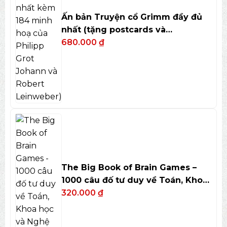
Ấn bản Truyện cổ Grimm đầy đủ
nhất (tặng postcards và
bookmark)
680.000
₫
The Big Book of Brain Games –
1000 câu đố tư duy về Toán, Khoa
học và Nghệ thuật
320.000
₫