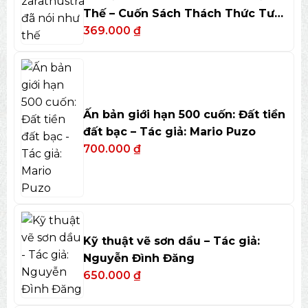
Thế – Cuốn Sách Thách Thức Tư
Duy
369.000
₫
Ấn bản giới hạn 500 cuốn: Đất tiền
đất bạc – Tác giả: Mario Puzo
700.000
₫
Kỹ thuật vẽ sơn dầu – Tác giả:
Nguyễn Đình Đăng
650.000
₫