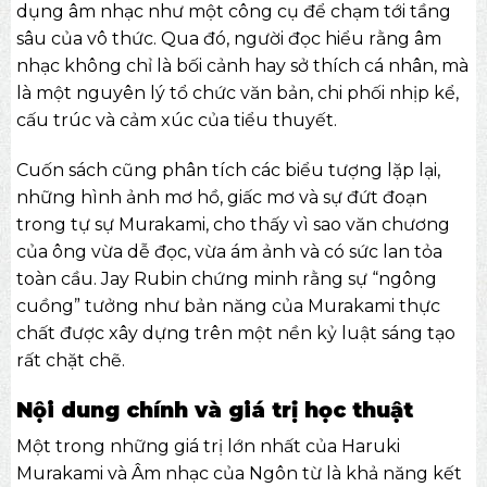
dụng âm nhạc như một công cụ để chạm tới tầng
sâu của vô thức. Qua đó, người đọc hiểu rằng âm
nhạc không chỉ là bối cảnh hay sở thích cá nhân, mà
là một nguyên lý tổ chức văn bản, chi phối nhịp kể,
cấu trúc và cảm xúc của tiểu thuyết.
Cuốn sách cũng phân tích các biểu tượng lặp lại,
những hình ảnh mơ hồ, giấc mơ và sự đứt đoạn
trong tự sự Murakami, cho thấy vì sao văn chương
của ông vừa dễ đọc, vừa ám ảnh và có sức lan tỏa
toàn cầu. Jay Rubin chứng minh rằng sự “ngông
cuồng” tưởng như bản năng của Murakami thực
chất được xây dựng trên một nền kỷ luật sáng tạo
rất chặt chẽ.
Nội dung chính và giá trị học thuật
Một trong những giá trị lớn nhất của Haruki
Murakami và Âm nhạc của Ngôn từ là khả năng kết