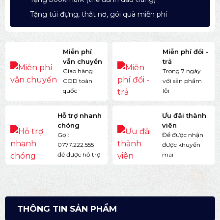
Tặng túi đựng, thắt nơ, gói quà miễn phí
Miễn phí
Miễn phí đổi -
vẫn chuyển
trả
Giao hàng
Trong 7 ngày
COD toàn
với sản phẩm
quốc
lỗi
Hỗ trợ nhanh
Ưu đãi thành
chóng
viên
Gọi:
Để được nhận
0777.222.555
được khuyến
để được hỗ trợ
mãi
THÔNG TIN SẢN PHẨM