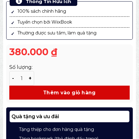
Thông Tin Hữu Ích
100% sách chính hãng
Tuyển chọn bởi WiixBook
Thường được sưu tầm, làm quà tặng
380.000
₫
Số lượng:
Sách Haruki Murakami Và Âm Nhạc Của Ngôn Từ - Giải
Thêm vào giỏ hàng
Quà tặng và ưu đãi
Tặng thiệp cho đơn hàng quà tặng
Tặng bookmark (thẻ đánh dấu trang)