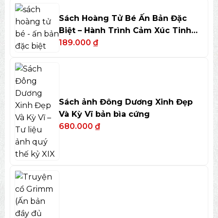
Sách Hoàng Tử Bé Ấn Bản Đặc
Biệt – Hành Trình Cảm Xúc Tinh
Tế
189.000
₫
Sách ảnh Đông Dương Xinh Đẹp
Và Kỳ Vĩ bản bìa cứng
680.000
₫