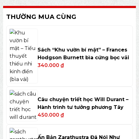
THƯỜNG MUA CÙNG
Sách “Khu vườn bí mật” – Frances
Hodgson Burnett bìa cứng bọc vải
340.000
₫
Câu chuyện triết học Will Durant –
Hành trình tư tưởng phương Tây
450.000
₫
Ấn Bản Zarathustra Đã Nói Như