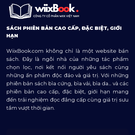
Sách Ngoại Văn
Sách Tôn Giáo
SÁCH PHIÊN BẢN CAO CẤP, ĐẶC BIỆT, GIỚI
Sản Phẩm Mở Bán
HẠN
Truyện Và Tiểu Thuyết
WiixBook.com không chỉ là một website bán
Văn Học Và Lịch Sử
sách. Đây là ngôi nhà của những tác phẩm
chọn lọc, nơi kết nối người yêu sách cùng
những ấn phẩm độc đáo và giá trị. Với những
phiên bản sách bìa cứng, bìa vải, bìa da... và các
phiên bản cao cấp, đặc biệt, giới hạn mang
đến trải nghiệm đọc đẳng cấp cùng giá trị sưu
tầm vượt thời gian.