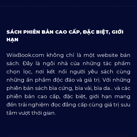
Sách Luật
Sách Ngoại Văn
SÁCH PHIÊN BẢN CAO CẤP, ĐẶC BIỆT, GIỚI
Sách Tôn Giáo
HẠN
Sản Phẩm Mở Bán
WiixBook.com không chỉ là một website bán
Truyện Và Tiểu Thuyết
sách. Đây là ngôi nhà của những tác phẩm
Văn Học Và Lịch Sử
chọn lọc, nơi kết nối người yêu sách cùng
những ấn phẩm độc đáo và giá trị. Với những
phiên bản sách bìa cứng, bìa vải, bìa da... và các
phiên bản cao cấp, đặc biệt, giới hạn mang
đến trải nghiệm đọc đẳng cấp cùng giá trị sưu
tầm vượt thời gian.