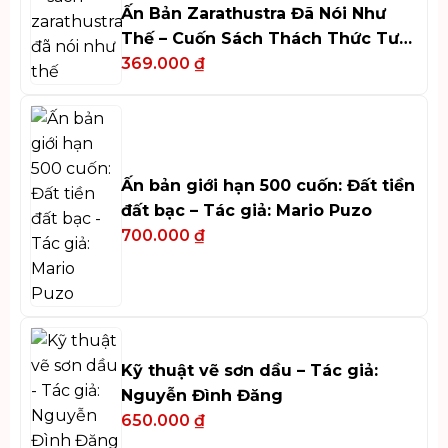
Ấn Bản Zarathustra Đã Nói Như
Thế – Cuốn Sách Thách Thức Tư
Duy
369.000
₫
Ấn bản giới hạn 500 cuốn: Đất tiền
đất bạc – Tác giả: Mario Puzo
700.000
₫
Kỹ thuật vẽ sơn dầu – Tác giả:
Nguyễn Đình Đăng
650.000
₫