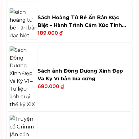
Sách Hoàng Tử Bé Ấn Bản Đặc
Biệt – Hành Trình Cảm Xúc Tinh
Tế
189.000
₫
Sách ảnh Đông Dương Xinh Đẹp
Và Kỳ Vĩ bản bìa cứng
680.000
₫