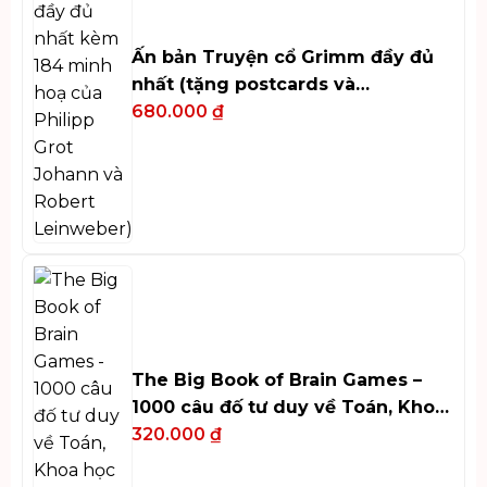
Ấn bản Truyện cổ Grimm đầy đủ
nhất (tặng postcards và
bookmark)
680.000
₫
The Big Book of Brain Games –
1000 câu đố tư duy về Toán, Khoa
học và Nghệ thuật
320.000
₫