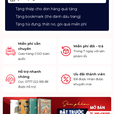
Tặng thiệp cho đơn hàng quà tặng
Tặng bookmark (thẻ đánh dấu trang)
Tặng túi đựng, thắt nơ, gói quà miễn phí
Miễn phí vẫn
Miễn phí đổi - trả
chuyển
Trong 7 ngày với sản
Giao hàng COD toàn
phẩm lỗi
quốc
Hỗ trợ nhanh
Ưu đãi thành viên
chóng
Để được nhận được
Gọi: 0777.222.555 để
khuyến mãi
được hỗ trợ