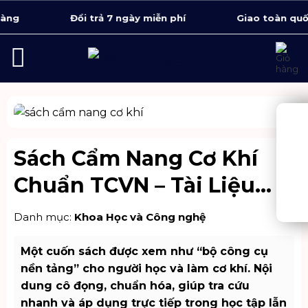
Bỏ
Đổi trả 7 ngày miễn phí
Giao toàn quốc 1 -
qua
nội
dung
Sách Cẩm Nang Cơ Khí
Chuẩn TCVN – Tài Liệu
Ngành Kỹ Thuật
Danh mục:
Khoa Học và Công nghệ
Một cuốn sách được xem như “bộ công cụ
nền tảng” cho người học và làm cơ khí. Nội
dung cô đọng, chuẩn hóa, giúp tra cứu
nhanh và áp dụng trực tiếp trong học tập lẫn