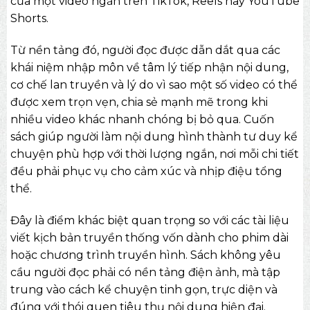
của một video ngắn trên TikTok, Reels hay YouTube
Shorts.
Từ nền tảng đó, người đọc được dẫn dắt qua các
khái niệm nhập môn về tâm lý tiếp nhận nội dung,
cơ chế lan truyền và lý do vì sao một số video có thể
được xem trọn vẹn, chia sẻ mạnh mẽ trong khi
nhiều video khác nhanh chóng bị bỏ qua. Cuốn
sách giúp người làm nội dung hình thành tư duy kể
chuyện phù hợp với thời lượng ngắn, nơi mỗi chi tiết
đều phải phục vụ cho cảm xúc và nhịp điệu tổng
thể.
Đây là điểm khác biệt quan trọng so với các tài liệu
viết kịch bản truyền thống vốn dành cho phim dài
hoặc chương trình truyền hình. Sách không yêu
cầu người đọc phải có nền tảng điện ảnh, mà tập
trung vào cách kể chuyện tinh gọn, trực diện và
đúng với thói quen tiêu thụ nội dung hiện đại.