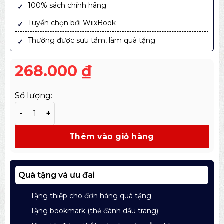
100% sách chính hãng
Tuyển chọn bởi WiixBook
Thường được sưu tầm, làm quà tặng
268.000
₫
Số lượng:
Sách Cách Tạo Video Triệu View - Tìm Hiểu Kịch Bản C
Thêm vào giỏ hàng
Quà tặng và ưu đãi
Tặng thiệp cho đơn hàng quà tặng
Tặng bookmark (thẻ đánh dấu trang)