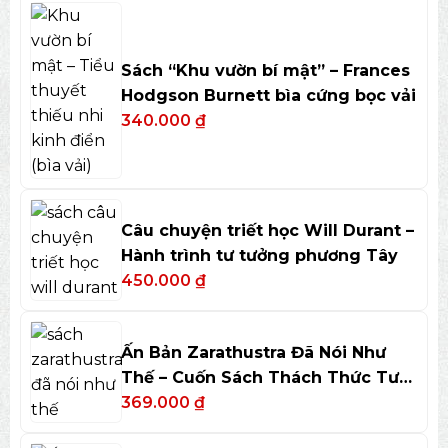
Sách “Khu vườn bí mật” – Frances
Hodgson Burnett bìa cứng bọc vải
340.000
₫
Câu chuyện triết học Will Durant –
Hành trình tư tưởng phương Tây
450.000
₫
Ấn Bản Zarathustra Đã Nói Như
Thế – Cuốn Sách Thách Thức Tư
Duy
369.000
₫