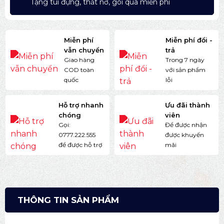
Tặng túi đựng, thắt nơ, gói quà miễn phí
Miễn phí
Miễn phí đổi -
vẫn chuyển
trả
Giao hàng
Trong 7 ngày
COD toàn
với sản phẩm
quốc
lỗi
Hỗ trợ nhanh
Ưu đãi thành
chóng
viên
Gọi:
Để được nhận
0777.222.555
được khuyến
để được hỗ trợ
mãi
THÔNG TIN SẢN PHẨM