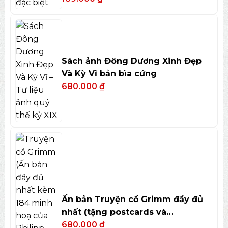
Sách ảnh Đông Dương Xinh Đẹp
Và Kỳ Vĩ bản bìa cứng
680.000
₫
Ấn bản Truyện cổ Grimm đầy đủ
nhất (tặng postcards và
bookmark)
680.000
₫