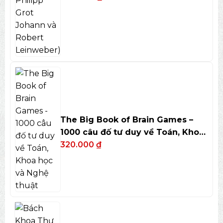
The Big Book of Brain Games –
1000 câu đố tư duy về Toán, Khoa
học và Nghệ thuật
320.000
₫