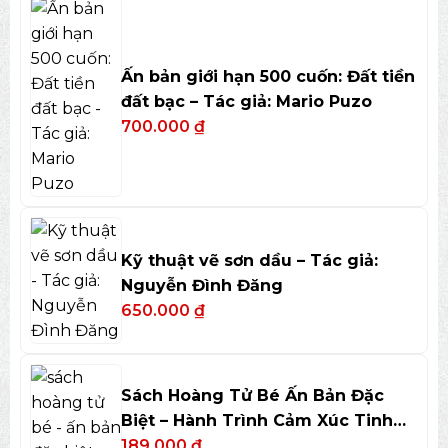
Ấn bản giới hạn 500 cuốn: Đất tiền
đất bạc – Tác giả: Mario Puzo
700.000
₫
Kỹ thuật vẽ sơn dầu – Tác giả:
Nguyễn Đình Đăng
650.000
₫
Sách Hoàng Tử Bé Ấn Bản Đặc
Biệt – Hành Trình Cảm Xúc Tinh
Tế
189.000
₫