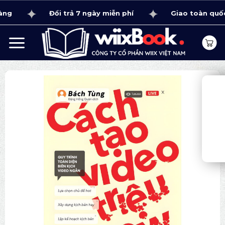
Bỏ
Đổi trả 7 ngày miễn phí
Giao toàn quốc 1 - 
qua
nội
dung