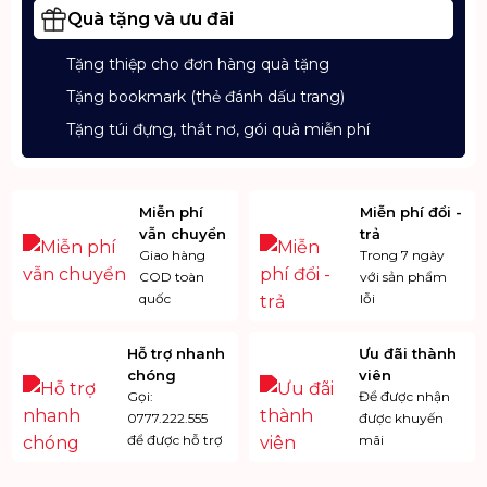
Quà tặng và ưu đãi
Tặng thiệp cho đơn hàng quà tặng
Tặng bookmark (thẻ đánh dấu trang)
Tặng túi đựng, thắt nơ, gói quà miễn phí
Miễn phí
Miễn phí đổi -
vẫn chuyển
trả
Giao hàng
Trong 7 ngày
COD toàn
với sản phẩm
quốc
lỗi
Hỗ trợ nhanh
Ưu đãi thành
chóng
viên
Gọi:
Để được nhận
0777.222.555
được khuyến
để được hỗ trợ
mãi