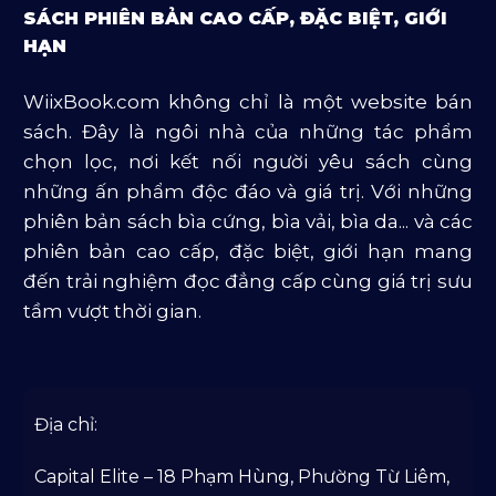
SÁCH PHIÊN BẢN CAO CẤP, ĐẶC BIỆT, GIỚI
Sách Tôn Giáo
HẠN
Sản Phẩm Mở Bán
WiixBook.com không chỉ là một website bán
Truyện Và Tiểu Thuyết
sách. Đây là ngôi nhà của những tác phẩm
Văn Học Và Lịch Sử
chọn lọc, nơi kết nối người yêu sách cùng
những ấn phẩm độc đáo và giá trị. Với những
phiên bản sách bìa cứng, bìa vải, bìa da... và các
phiên bản cao cấp, đặc biệt, giới hạn mang
đến trải nghiệm đọc đẳng cấp cùng giá trị sưu
tầm vượt thời gian.
Địa chỉ:
Capital Elite – 18 Phạm Hùng, Phường Từ Liêm,