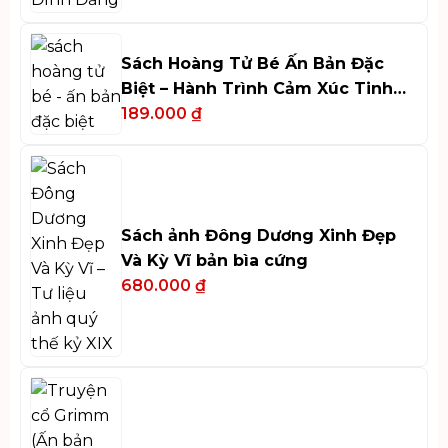
Sách Hoàng Tử Bé Ấn Bản Đặc
Biệt – Hành Trình Cảm Xúc Tinh
Tế
189.000
₫
Sách ảnh Đông Dương Xinh Đẹp
Và Kỳ Vĩ bản bìa cứng
680.000
₫