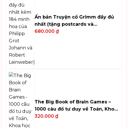
Ấn bản Truyện cổ Grimm đầy đủ
nhất (tặng postcards và
bookmark)
680.000
₫
The Big Book of Brain Games –
1000 câu đố tư duy về Toán, Khoa
học và Nghệ thuật
320.000
₫