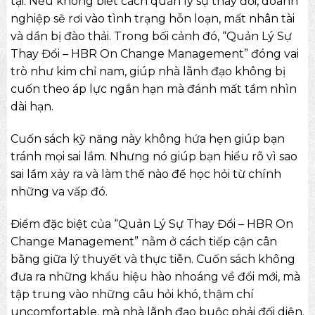
tại. Nếu không biết cách quản lý sự thay đổi, doanh
nghiệp sẽ rơi vào tình trạng hỗn loạn, mất nhân tài
và dần bị đào thải. Trong bối cảnh đó, “Quản Lý Sự
Thay Đổi – HBR On Change Management” đóng vai
trò như kim chỉ nam, giúp nhà lãnh đạo không bị
cuốn theo áp lực ngắn hạn mà đánh mất tầm nhìn
dài hạn.
Cuốn
sách kỹ năng
này không hứa hẹn giúp bạn
tránh mọi sai lầm. Nhưng nó giúp bạn hiểu rõ vì sao
sai lầm xảy ra và làm thế nào để học hỏi từ chính
những va vấp đó.
Điểm đặc biệt của “Quản Lý Sự Thay Đổi – HBR On
Change Management” nằm ở cách tiếp cận cân
bằng giữa lý thuyết và thực tiễn. Cuốn sách không
đưa ra những khẩu hiệu hào nhoáng về đổi mới, mà
tập trung vào những câu hỏi khó, thậm chí
uncomfortable, mà nhà lãnh đạo buộc phải đối diện.