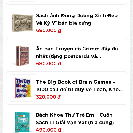
Sách ảnh Đông Dương Xinh Đẹp
Và Kỳ Vĩ bản bìa cứng
680.000
₫
Ấn bản Truyện cổ Grimm đầy đủ
nhất (tặng postcards và
bookmark)
680.000
₫
The Big Book of Brain Games –
1000 câu đố tư duy về Toán, Khoa
học và Nghệ thuật
320.000
₫
Bách Khoa Thư Trẻ Em – Cuốn
Sách Lí Giải Vạn Vật (bìa cứng)
490.000
₫