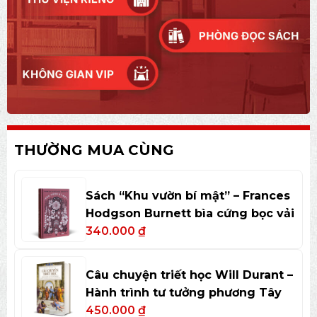
THƯỜNG MUA CÙNG
Sách “Khu vườn bí mật” – Frances
Hodgson Burnett bìa cứng bọc vải
340.000
₫
Câu chuyện triết học Will Durant –
Hành trình tư tưởng phương Tây
450.000
₫