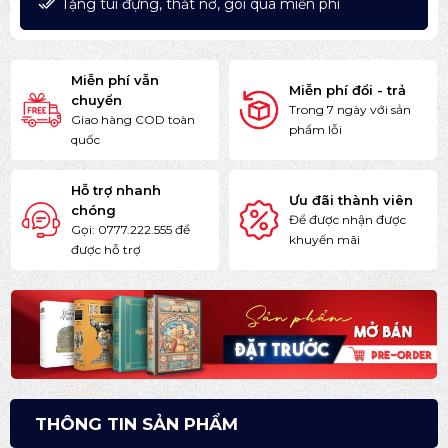
Tặng túi đựng, thắt nơ, gói quà miễn phí
Miễn phí vẫn
Miễn phí đổi - trả
chuyển
Trong 7 ngày với sản
Giao hàng COD toàn
phẩm lỗi
quốc
Hỗ trợ nhanh
Ưu đãi thành viên
chóng
Để được nhận được
Gọi: 0777.222.555 để
khuyến mãi
được hỗ trợ
THÔNG TIN SẢN PHẨM