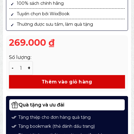
100% sách chính hãng
Tuyển chọn bởi WiixBook
Thường được sưu tầm, làm quà tặng
269.000
₫
Số lượng:
Sách Quản Lý Sự Thay Đổi – HBR On Change Managem
Thêm vào giỏ hàng
Quà tặng và ưu đãi
Tặng thiệp cho đơn hàng quà tặng
Tặng bookmark (thẻ đánh dấu trang)