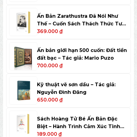
Ấn Bản Zarathustra Đã Nói Như
Thế – Cuốn Sách Thách Thức Tư
Duy
369.000
₫
Ấn bản giới hạn 500 cuốn: Đất tiền
đất bạc – Tác giả: Mario Puzo
700.000
₫
Kỹ thuật vẽ sơn dầu – Tác giả:
Nguyễn Đình Đăng
650.000
₫
Sách Hoàng Tử Bé Ấn Bản Đặc
Biệt – Hành Trình Cảm Xúc Tinh
Tế
189.000
₫