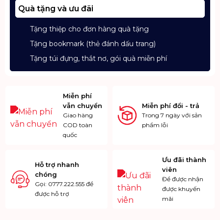
Quà tặng và ưu đãi
Tặng thiệp cho đơn hàng quà tặng
Tặng bookmark (thẻ đánh dấu trang)
Tặng túi đựng, thắt nơ, gói quà miễn phí
Miễn phí
vẫn chuyển
Miễn phí đổi - trả
Giao hàng
Trong 7 ngày với sản
COD toàn
phẩm lỗi
quốc
Ưu đãi thành
Hỗ trợ nhanh
viên
chóng
Để được nhận
Gọi: 0777.222.555 để
được khuyến
được hỗ trợ
mãi