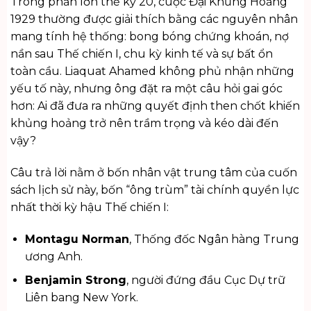
Trong phần lớn thế kỷ 20, cuộc Đại Khủng Hoảng
1929 thường được giải thích bằng các nguyên nhân
mang tính hệ thống: bong bóng chứng khoán, nợ
nần sau Thế chiến I, chu kỳ kinh tế và sự bất ổn
toàn cầu. Liaquat Ahamed không phủ nhận những
yếu tố này, nhưng ông đặt ra một câu hỏi gai góc
hơn: Ai đã đưa ra những quyết định then chốt khiến
khủng hoảng trở nên trầm trọng và kéo dài đến
vậy?
Câu trả lời nằm ở bốn nhân vật trung tâm của cuốn
sách lịch sử
này, bốn “ông trùm” tài chính quyền lực
nhất thời kỳ hậu Thế chiến I:
Montagu Norman
, Thống đốc Ngân hàng Trung
ương Anh.
Benjamin Strong
, người đứng đầu Cục Dự trữ
Liên bang New York.