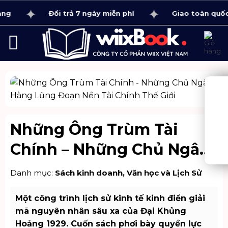
Bỏ
Đổi trả 7 ngày miễn phí
Giao toàn quốc 1 - 
qua
nội
dung
Những Ông Trùm Tài
Chính – Những Chủ Ngân
Hàng Lũng Đoạn Nền Tài
Danh mục:
Sách kinh doanh
,
Văn học và Lịch Sử
Chính Thế Giới
Một công trình lịch sử kinh tế kinh điển giải
mã nguyên nhân sâu xa của Đại Khủng
Hoảng 1929. Cuốn sách phơi bày quyền lực