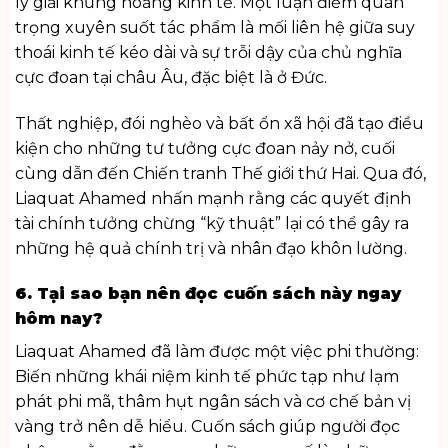
lý giải khủng hoảng kinh tế. Một luận điểm quan
trọng xuyên suốt tác phẩm là mối liên hệ giữa suy
thoái kinh tế kéo dài và sự trỗi dậy của chủ nghĩa
cực đoan tại châu Âu, đặc biệt là ở Đức.
Thất nghiệp, đói nghèo và bất ổn xã hội đã tạo điều
kiện cho những tư tưởng cực đoan nảy nở, cuối
cùng dẫn đến Chiến tranh Thế giới thứ Hai. Qua đó,
Liaquat Ahamed nhấn mạnh rằng các quyết định
tài chính tưởng chừng “kỹ thuật” lại có thể gây ra
những hệ quả chính trị và nhân đạo khôn lường.
6. Tại sao bạn nên đọc cuốn sách này ngay
hôm nay?
Liaquat Ahamed đã làm được một việc phi thường:
Biến những khái niệm kinh tế phức tạp như lạm
phát phi mã, thâm hụt ngân sách và cơ chế bản vị
vàng trở nên dễ hiểu. Cuốn sách giúp người đọc