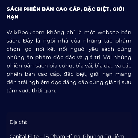
Sách Tôn Giáo
SÁCH PHIÊN BẢN CAO CẤP, ĐẶC BIỆT, GIỚI
Sản Phẩm Mở Bán
HẠN
Truyện Và Tiểu Thuyết
WiixBook.com không chỉ là một website bán
Văn Học Và Lịch Sử
sách. Đây là ngôi nhà của những tác phẩm
chọn lọc, nơi kết nối người yêu sách cùng
những ấn phẩm độc đáo và giá trị. Với những
phiên bản sách bìa cứng, bìa vải, bìa da... và các
phiên bản cao cấp, đặc biệt, giới hạn mang
đến trải nghiệm đọc đẳng cấp cùng giá trị sưu
tầm vượt thời gian.
Địa chỉ:
Capital Elite – 18 Phạm Hùng, Phường Từ Liêm,