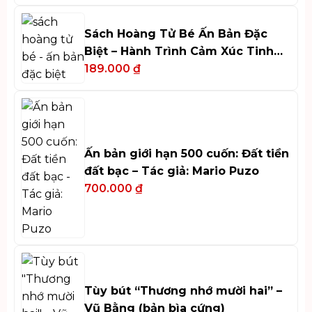
Sách Hoàng Tử Bé Ấn Bản Đặc
Biệt – Hành Trình Cảm Xúc Tinh
Tế
189.000
₫
Ấn bản giới hạn 500 cuốn: Đất tiền
đất bạc – Tác giả: Mario Puzo
700.000
₫
Tùy bút “Thương nhớ mười hai” –
Vũ Bằng (bản bìa cứng)