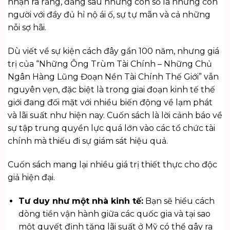
nhận ra rằng, đằng sau những con số là những con
người với đầy đủ hỉ nộ ái ố, sự tự mãn và cả những
nỗi sợ hãi.
Dù viết về sự kiện cách đây gần 100 năm, nhưng giá
trị của “Những Ông Trùm Tài Chính – Những Chủ
Ngân Hàng Lũng Đoạn Nền Tài Chính Thế Giới” vẫn
nguyên vẹn, đặc biệt là trong giai đoạn kinh tế thế
giới đang đối mặt với nhiều biến động về lạm phát
và lãi suất như hiện nay. Cuốn sách là lời cảnh báo về
sự tập trung quyền lực quá lớn vào các tổ chức tài
chính mà thiếu đi sự giám sát hiệu quả.
Cuốn sách mang lại nhiều giá trị thiết thực cho độc
giả hiện đại.
Tư duy như một nhà kinh tế:
Bạn sẽ hiểu cách
dòng tiền vận hành giữa các quốc gia và tại sao
một quyết định tăng lãi suất ở Mỹ có thể gây ra