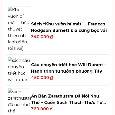
Sách “Khu vườn bí mật” – Frances
Hodgson Burnett bìa cứng bọc vải
340.000
₫
Câu chuyện triết học Will Durant –
Hành trình tư tưởng phương Tây
450.000
₫
Ấn Bản Zarathustra Đã Nói Như
Thế – Cuốn Sách Thách Thức Tư
Duy
369.000
₫