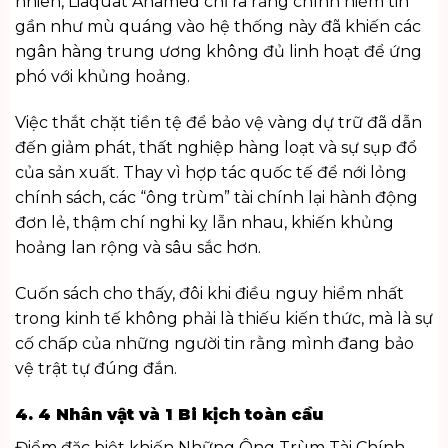
nhiên, Liaquat Ahamed chỉ ra rằng chính niềm tin
gần như mù quáng vào hệ thống này đã khiến các
ngân hàng trung ương không đủ linh hoạt để ứng
phó với khủng hoảng.
Việc thắt chặt tiền tệ để bảo vệ vàng dự trữ đã dẫn
đến giảm phát, thất nghiệp hàng loạt và sự sụp đổ
của sản xuất. Thay vì hợp tác quốc tế để nới lỏng
chính sách, các “ông trùm” tài chính lại hành động
đơn lẻ, thậm chí nghi kỵ lẫn nhau, khiến khủng
hoảng lan rộng và sâu sắc hơn.
Cuốn sách cho thấy, đôi khi điều nguy hiểm nhất
trong kinh tế không phải là thiếu kiến thức, mà là sự
cố chấp của những người tin rằng mình đang bảo
vệ trật tự đúng đắn.
4. 4 Nhân vật và 1 Bi kịch toàn cầu
Điểm đặc biệt khiến Những Ông Trùm Tài Chính