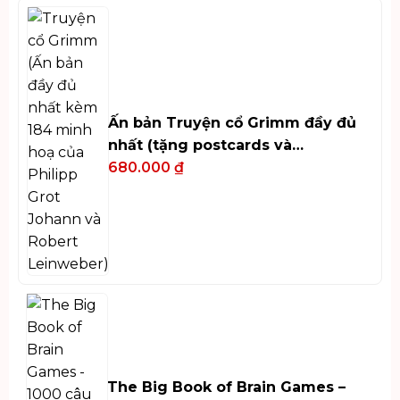
Ấn bản Truyện cổ Grimm đầy đủ
nhất (tặng postcards và
bookmark)
680.000
₫
The Big Book of Brain Games –