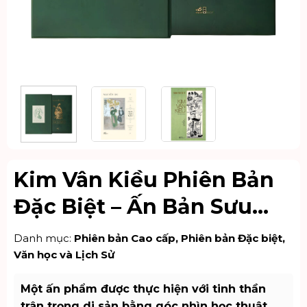
Kim Vân Kiều Phiên Bản
Đặc Biệt – Ấn Bản Sưu
Tầm Kỷ Niệm Nguyễn Du
Danh mục:
Phiên bản Cao cấp
,
Phiên bản Đặc biệt
,
Văn học và Lịch Sử
Một ấn phẩm được thực hiện với tinh thần
trân trọng di sản bằng góc nhìn học thuật,