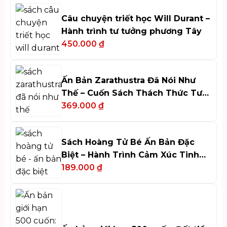
Câu chuyện triết học Will Durant –
Hành trình tư tưởng phương Tây
450.000
₫
Ấn Bản Zarathustra Đã Nói Như
Thế – Cuốn Sách Thách Thức Tư
Duy
369.000
₫
Sách Hoàng Tử Bé Ấn Bản Đặc
Biệt – Hành Trình Cảm Xúc Tinh
Tế
189.000
₫