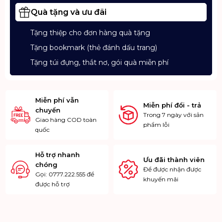
Quà tặng và ưu đãi
Tặng thiệp cho đơn hàng quà tặng
Tặng bookmark (thẻ đánh dấu trang)
Tặng túi đựng, thắt nơ, gói quà miễn phí
Miễn phí vẫn
Miễn phí đổi - trả
chuyển
Trong 7 ngày với sản
Giao hàng COD toàn
phẩm lỗi
quốc
Hỗ trợ nhanh
Ưu đãi thành viên
chóng
Để được nhận được
Gọi: 0777.222.555 để
khuyến mãi
được hỗ trợ