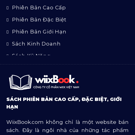
Phiên Bản Cao Cấp
Phiên Bản Đặc Biệt
Phiên Bản Giới Hạn
Sách Kinh Doanh
Sách Kỹ Năng
Sách Luật
Sách Ngoại Văn
Sách Tôn Giáo
SÁCH PHIÊN BẢN CAO CẤP, ĐẶC BIỆT, GIỚI
Sản Phẩm Mở Bán
HẠN
Truyện Và Tiểu Thuyết
WiixBook.com không chỉ là một website bán
Văn Học Và Lịch Sử
sách. Đây là ngôi nhà của những tác phẩm