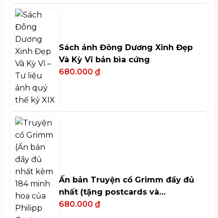
Sách ảnh Đông Dương Xinh Đẹp
Và Kỳ Vĩ bản bìa cứng
680.000
₫
Ấn bản Truyện cổ Grimm đầy đủ
nhất (tặng postcards và
bookmark)
680.000
₫