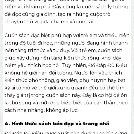
niềm vui khám phá. Đây cũng là cuốn sách lý tưởng
để đọc cùng gia đình, tạo ra những cuộc trò
chuyện thú vị giữa cha mẹ và con cái.
Cuốn sách đặc biệt phù hợp với trẻ em và thiếu niên
trong độ tuổi đi học, những người đang hình thành
nền tảng tri thức và tư duy. Với trẻ em, cuốn sách
giúp xây dựng nền tảng kiến thức rộng, khơi dậy
niềm yêu thích học hỏi. Tuy nhiên, Đố Đáp Đủ Điều
không hề giới hạn đối tượng. Người lớn yêu thích
kiến thức phổ thông, giáo viên, phụ huynh hay bất
kỳ ai tò mò về thế giới xung quanh đều có thể tìm
thấy giá trị trong cuốn sách này. Đây là cơ hội để ôn
lại, bổ sung và mở rộng hiểu biết của bản thân theo
cách nhẹ nhàng, không áp lực.
4. Hình thức sách bền đẹp và trang nhã
Đố Đáp Đủ Điều được xuất bản dưới dạng bìa cứng