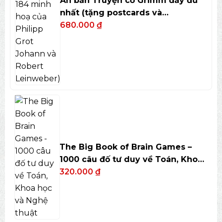
Ấn bản Truyện cổ Grimm đầy đủ
nhất (tặng postcards và
bookmark)
680.000
₫
The Big Book of Brain Games –
1000 câu đố tư duy về Toán, Khoa
học và Nghệ thuật
320.000
₫