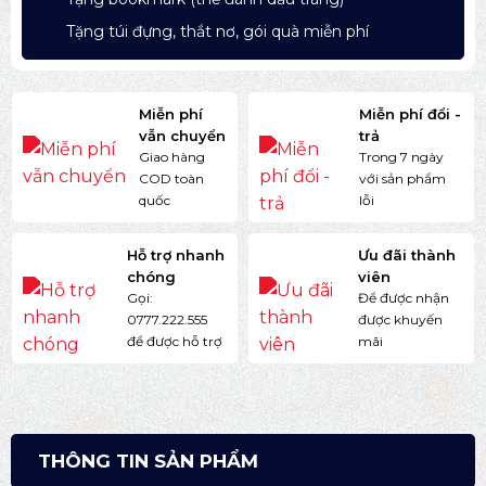
Tặng túi đựng, thắt nơ, gói quà miễn phí
Miễn phí
Miễn phí đổi -
vẫn chuyển
trả
Giao hàng
Trong 7 ngày
COD toàn
với sản phẩm
quốc
lỗi
Hỗ trợ nhanh
Ưu đãi thành
chóng
viên
Gọi:
Để được nhận
0777.222.555
được khuyến
để được hỗ trợ
mãi
THÔNG TIN SẢN PHẨM