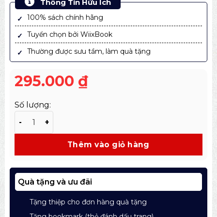
Thông Tin Hữu Ích
100% sách chính hãng
Tuyển chọn bởi WiixBook
Thường được sưu tầm, làm quà tặng
295.000
₫
Số lượng:
Sách Đố Đáp Đủ Điều – Bách khoa toàn thư hơn 2000 câ
Thêm vào giỏ hàng
Quà tặng và ưu đãi
Tặng thiệp cho đơn hàng quà tặng
Tặng bookmark (thẻ đánh dấu trang)