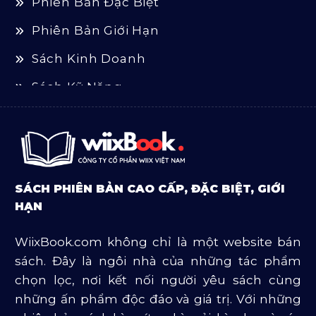
Phiên Bản Đặc Biệt
Phiên Bản Giới Hạn
Sách Kinh Doanh
Sách Kỹ Năng
Sách Luật
Sách Ngoại Văn
Sách Tôn Giáo
SÁCH PHIÊN BẢN CAO CẤP, ĐẶC BIỆT, GIỚI
Sản Phẩm Mở Bán
HẠN
Truyện Và Tiểu Thuyết
WiixBook.com không chỉ là một website bán
Văn Học Và Lịch Sử
sách. Đây là ngôi nhà của những tác phẩm
chọn lọc, nơi kết nối người yêu sách cùng
những ấn phẩm độc đáo và giá trị. Với những