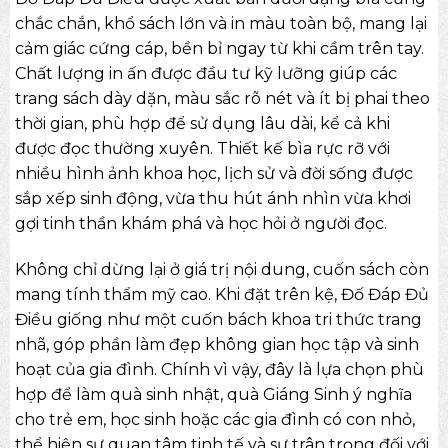
chắc chắn, khổ sách lớn và in màu toàn bộ, mang lại
cảm giác cứng cáp, bền bỉ ngay từ khi cầm trên tay.
Chất lượng in ấn được đầu tư kỹ lưỡng giúp các
trang sách dày dặn, màu sắc rõ nét và ít bị phai theo
thời gian, phù hợp để sử dụng lâu dài, kể cả khi
được đọc thường xuyên. Thiết kế bìa rực rỡ với
nhiều hình ảnh khoa học, lịch sử và đời sống được
sắp xếp sinh động, vừa thu hút ánh nhìn vừa khơi
gợi tinh thần khám phá và học hỏi ở người đọc.
Không chỉ dừng lại ở giá trị nội dung, cuốn sách còn
mang tính thẩm mỹ cao. Khi đặt trên kệ, Đố Đáp Đủ
Điều giống như một cuốn bách khoa tri thức trang
nhã, góp phần làm đẹp không gian học tập và sinh
hoạt của gia đình. Chính vì vậy, đây là lựa chọn phù
hợp để làm
quà sinh nhật
, quà Giáng Sinh ý nghĩa
cho trẻ em, học sinh hoặc các gia đình có con nhỏ,
thể hiện sự quan tâm tinh tế và sự trân trọng đối với