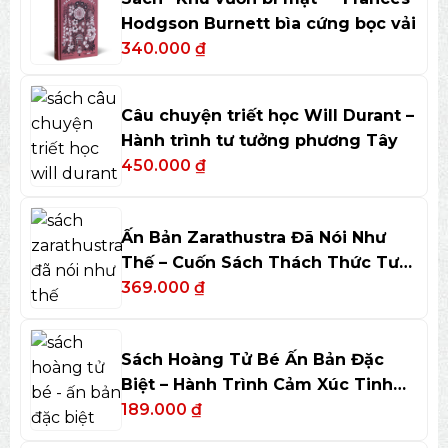
Hodgson Burnett bìa cứng bọc vải
340.000
₫
Câu chuyện triết học Will Durant –
Hành trình tư tưởng phương Tây
450.000
₫
Ấn Bản Zarathustra Đã Nói Như
Thế – Cuốn Sách Thách Thức Tư
Duy
369.000
₫
Sách Hoàng Tử Bé Ấn Bản Đặc
Biệt – Hành Trình Cảm Xúc Tinh
Tế
189.000
₫