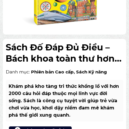
Sách Đố Đáp Đủ Điều –
Bách khoa toàn thư hơn
2000 câu hỏi thú vị
Danh mục:
Phiên bản Cao cấp
,
Sách Kỹ năng
Khám phá kho tàng tri thức khổng lồ với hơn
2000 câu hỏi đáp thuộc mọi lĩnh vực đời
sống. Sách là công cụ tuyệt vời giúp trẻ vừa
chơi vừa học, khơi dậy niềm đam mê khám
phá thế giới xung quanh.