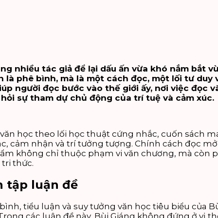
ng nhiều tác giả để lại dấu ấn vừa khó nắm bắt v
 là phê bình, mà là một cách đọc, một lối tư duy v
giúp người đọc bước vào thế giới ấy, nơi việc đọc
hỏi sự tham dự chủ động của trí tuệ và cảm xúc.
 văn học theo lối học thuật cứng nhắc, cuốn sách 
iác, cảm nhận và trí tưởng tượng. Chính cách đọc mở
 phẩm không chỉ thuộc phạm vi văn chương, mà còn 
ri thức.
n tập luận đề
 bình, tiểu luận và suy tưởng văn học tiêu biểu của
Trong các luận đề này, Bùi Giáng không đứng ở vị 