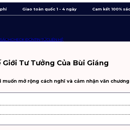
 phí
Giao toàn quốc 1 - 4 ngày
Cam kết 100% sác
 SÁCH
CHECK ĐƠN
TIN TỨC
LIÊN HỆ
 Giới Tư Tưởng Của Bùi Giáng
ời muốn mở rộng cách nghĩ và cảm nhận văn chương