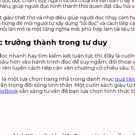
đọc đọc chậm, suy ngẫm và đối thoại với văn bản thay v
iểu, giúp người đọc hình thành thói quen đặt câu hỏi v
ết giàu chất thơ và nhịp điệu giúp người đọc nhạy cảm h
ứng để mỗi người tự xây dựng “lối đọc” và cách tiếp cậ
 mỗi lần mở ra một tầng nghĩa mới, phù hợp làm tài liệu
 trưởng thành trong tư duy
đọc nhanh hay tìm kiếm kết luận tức thì. Đây là cu
 sâu hơn vào hành trình đọc để suy ngẫm, đối thoại v
rèn luyện cách tiếp cận văn chương có chiều sâu, t
g là một lựa chọn trang nhã trong danh mục
quà tặn
ân trọng đời sống tinh thần. Một cuốn sách giàu tư 
ixBook
sẵn sàng tư vấn để bạn lựa chọn hình thức t