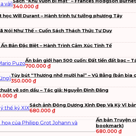
Sách “Khu vườn bí mật” – Frances Hodgson Burnett
340.000
₫
t học Will Durant – Hành trình tư tưởng phương Tây
Đã Nói Như Thế – Cuốn Sách Thách Thức Tư Duy
Ấn Bản Đặc Biệt – Hành Trình Cảm Xúc Tinh Tế
Ấn bản giới hạn 500 cuốn: Đất tiền đất bạc – T
700.000
₫
Tùy bút “Thương nhớ mười hai” – Vũ Bằng (bản bìa 
350.000
₫
thuật vẽ sơn dầu – Tác giả: Nguyễn Đình Đăng
0.000
₫
Sách ảnh Đông Dương Xinh Đẹp Và Kỳ Vĩ bản
680.000
₫
Ấn bản Truyện c
bookmark)
680.000
₫