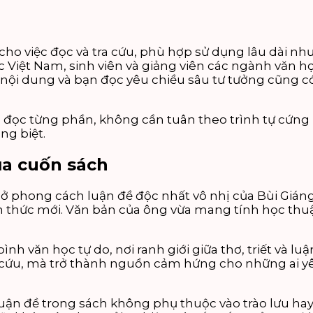
cho việc đọc và tra cứu, phù hợp sử dụng lâu dài như
c Việt Nam, sinh viên và giảng viên các ngành văn 
 nội dung và bạn đọc yêu chiều sâu tư tưởng cũng c
 đọc từng phần, không cần tuân theo trình tự cứng 
g biệt.
của cuốn sách
 ở phong cách luận đề độc nhất vô nhị của Bùi Gián
m thức mới. Văn bản của ông vừa mang tính học thu
ình văn học tự do, nơi ranh giới giữa thơ, triết và l
 cứu, mà trở thành nguồn cảm hứng cho những ai yê
 luận đề trong sách không phụ thuộc vào trào lưu ha