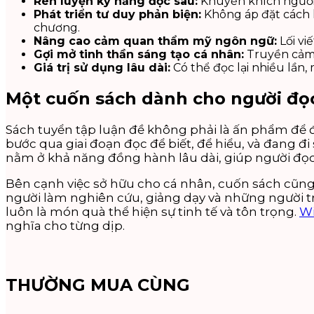
Rèn luyện kỹ năng đọc sâu:
Khuyến khích người 
Phát triển tư duy phản biện:
Không áp đặt cách h
chương.
Nâng cao cảm quan thẩm mỹ ngôn ngữ:
Lối vi
Gợi mở tinh thần sáng tạo cá nhân:
Truyền cảm h
Giá trị sử dụng lâu dài:
Có thể đọc lại nhiều lần,
Một cuốn sách dành cho người đọc
Sách tuyển tập luận đề không phải là ấn phẩm để 
bước qua giai đoạn đọc để biết, để hiểu, và đang đi
nằm ở khả năng đồng hành lâu dài, giúp người đọc 
Bên cạnh việc sở hữu cho cá nhân, cuốn sách cũn
người làm nghiên cứu, giảng dạy và những người tr
luôn là món quà thể hiện sự tinh tế và tôn trọng.
Wi
nghĩa cho từng dịp.
THƯỜNG MUA CÙNG