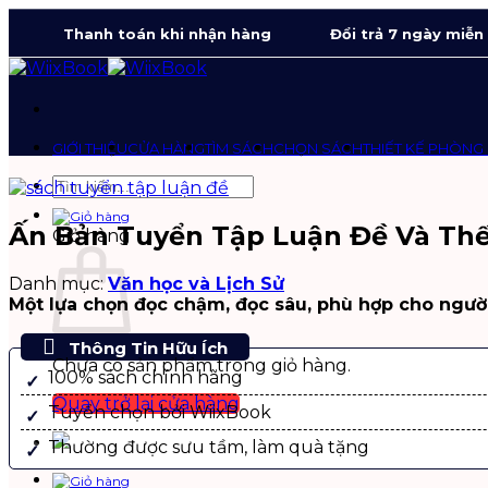
Bỏ
Thanh toán khi nhận hàng
Đổi trả 7 ngày miễn
qua
nội
dung
GIỚI THIỆU
CỬA HÀNG
TÌM SÁCH
CHỌN SÁCH
THIẾT KẾ PHÒNG
Tìm
kiếm:
Ấn Bản Tuyển Tập Luận Đề Và Thế
Giỏ hàng
Danh mục:
Văn học và Lịch Sử
Một lựa chọn đọc chậm, đọc sâu, phù hợp cho ngư
Thông Tin Hữu Ích
Chưa có sản phẩm trong giỏ hàng.
100% sách chính hãng
Quay trở lại cửa hàng
Tuyển chọn bởi WiixBook
Thường được sưu tầm, làm quà tặng