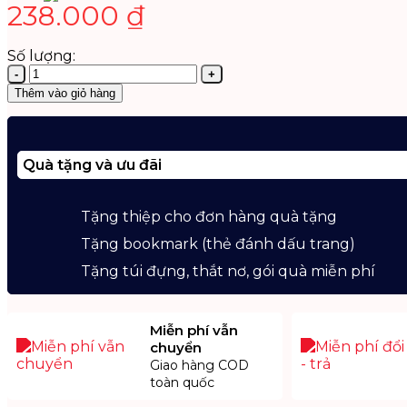
238.000
₫
Số lượng:
Ấn
Bản
Thêm vào giỏ hàng
Tuyển
Tập
Luận
Đề
Quà tặng và ưu đãi
Và
Thế
Giới
Tặng thiệp cho đơn hàng quà tặng
Tư
Tặng bookmark (thẻ đánh dấu trang)
Tưởng
Của
Tặng túi đựng, thắt nơ, gói quà miễn phí
Bùi
Giáng
số
Miễn phí vẫn
lượng
chuyển
Giao hàng COD
toàn quốc