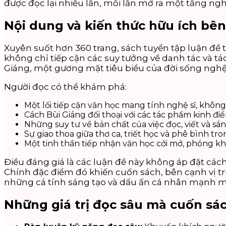
được đọc lại nhiều lần, mỗi lần mở ra một tầng ngh
Nội dung và kiến thức hữu ích bên
Xuyên suốt hơn 360 trang, sách tuyển tập luận đề t
không chỉ tiếp cận các suy tưởng về danh tác và tá
Giáng, một gương mặt tiêu biểu của đời sống nghệ 
Người đọc có thể khám phá:
Một lối tiếp cận văn học mang tính nghệ sĩ, khô
Cách Bùi Giáng đối thoại với các tác phẩm kinh đi
Những suy tư về bản chất của việc đọc, viết và sá
Sự giao thoa giữa thơ ca, triết học và phê bình t
Một tinh thần tiếp nhận văn học cởi mở, phóng kh
Điều đáng giá là các luận đề này không áp đặt cách
Chính đặc điểm đó khiến cuốn sách, bên cạnh vị tr
những cá tính sáng tạo và dấu ấn cá nhân mạnh mẽ
Những giá trị đọc sâu mà cuốn sá