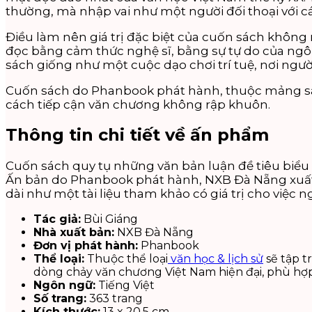
thường, mà nhập vai như một người đối thoại với c
Điều làm nên giá trị đặc biệt của cuốn sách không
đọc bằng cảm thức nghệ sĩ, bằng sự tự do của ngôn
sách giống như một cuộc dạo chơi trí tuệ, nơi ngư
Cuốn sách do Phanbook phát hành, thuộc mảng sác
cách tiếp cận văn chương không rập khuôn.
Thông tin chi tiết về ấn phẩm
Cuốn sách quy tụ những văn bản luận đề tiêu biểu 
Ấn bản do Phanbook phát hành, NXB Đà Nẵng xuất b
dài như một tài liệu tham khảo có giá trị cho việc 
Tác giả:
Bùi Giáng
Nhà xuất bản:
NXB Đà Nẵng
Đơn vị phát hành:
Phanbook
Thể loại:
Thuộc thể loại
văn học & lịch sử
sẽ tập t
dòng chảy văn chương Việt Nam hiện đại, phù hợp 
Ngôn ngữ:
Tiếng Việt
Số trang:
363 trang
Kích thước:
13 x 20.5 cm