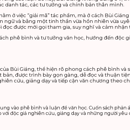
ác danh tác, các tư tưởng và chính bản thân mình.
 nằm ở việc “giải mã” tác phẩm, mà ở cách Bùi Gián
 ngữ và bằng một tinh thần vừa hồn nhiên vừa uyên 
ời đọc được mời gọi tham gia, suy nghĩ và cảm nhận 
h phê bình và tư tưởng văn học, hướng đến độc giả
của Bùi Giáng, thể hiện rõ phong cách phê bình và 
ản, được trình bày gọn gàng, dễ đọc và thuận tiện
nghiên cứu, giảng dạy và tiếp cận văn chương theo ch
rung vào phê bình và luận đề văn học. Cuốn sách phản á
với độc giả nghiên cứu, giảng dạy và những người yêu 