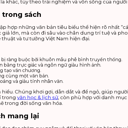
ĩa khác, tùy theo trải nghiệm và vốn sống của người
 trong sách
ập hợp những văn bản tiêu biểu thể hiện rõ nhất “c
c giả lớn, mà còn đi sâu vào chân dung trí tuệ và p
thuật và tư tưởng Việt Nam hiện đại.
ng bị ràng buộc bởi khuôn mẫu phê bình truyền thống.
ển bằng trực giác và ngôn ngữ giàu hình ảnh.
ng tạo văn chương.
rong cùng một văn bản.
oáng và giàu tính nhân văn.
 hiểu. Chúng khơi gợi, dẫn dắt và để ngỏ, giúp ngườ
í trong
văn học & lịch sử
, còn phù hợp với danh mục 
 trong đời sống văn hóa.
ch mang lại