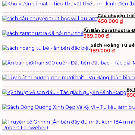
Câu chuyện triế
450.000
₫
Ấn Bản Zarathustra 
369.000
₫
Sách Hoàng Tử Bé 
189.000
₫
Kỹ 
65