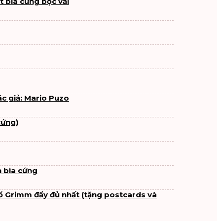
 bìa cứng bọc vải
ác giả: Mario Puzo
cứng)
 bìa cứng
ổ Grimm đầy đủ nhất (tặng postcards và