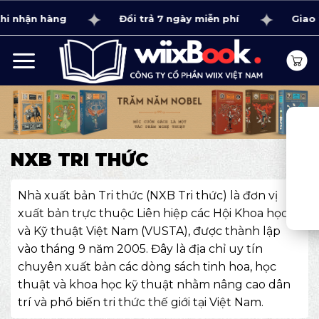
Bỏ
i nhận hàng
Đổi trả 7 ngày miễn phí
Giao t
qua
nội
dung
NXB TRI THỨC
Nhà xuất bản Tri thức (NXB Tri thức) là đơn vị
xuất bản trực thuộc Liên hiệp các Hội Khoa học
và Kỹ thuật Việt Nam (VUSTA), được thành lập
vào tháng 9 năm 2005. Đây là địa chỉ uy tín
chuyên xuất bản các dòng sách tinh hoa, học
thuật và khoa học kỹ thuật nhằm nâng cao dân
trí và phổ biến tri thức thế giới tại Việt Nam.