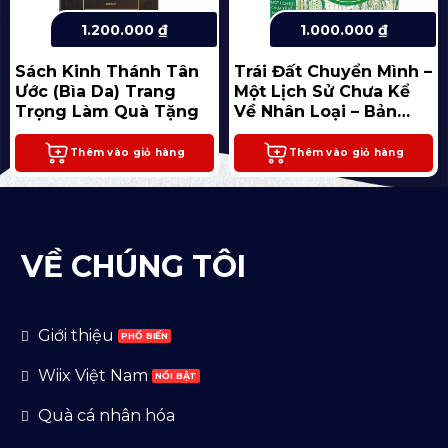
1.200.000
₫
1.000.000
₫
Sách Kinh Thánh Tân
Trái Đất Chuyển Mình –
Ước (Bìa Da) Trang
Một Lịch Sử Chưa Kể
Trọng Làm Quà Tặng
Về Nhân Loại – Bản
Đặc Biệt – Bìa Vải
Thêm vào giỏ hàng
Thêm vào giỏ hàng
VỀ CHÚNG TÔI
Giới thiệu
Wiix Việt Nam
Quà cá nhân hóa