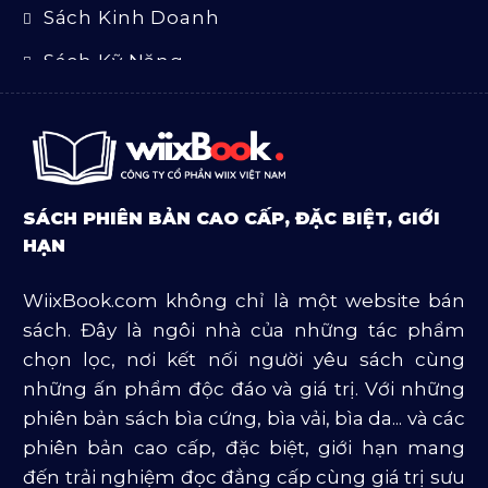
Sách Kinh Doanh
Sách Kỹ Năng
Sách Luật
Sách Ngoại Văn
Sách Tôn Giáo
SÁCH PHIÊN BẢN CAO CẤP, ĐẶC BIỆT, GIỚI
Sản Phẩm Mở Bán
HẠN
Truyện Và Tiểu Thuyết
WiixBook.com không chỉ là một website bán
Văn Học Và Lịch Sử
sách. Đây là ngôi nhà của những tác phẩm
chọn lọc, nơi kết nối người yêu sách cùng
những ấn phẩm độc đáo và giá trị. Với những
phiên bản sách bìa cứng, bìa vải, bìa da... và các
phiên bản cao cấp, đặc biệt, giới hạn mang
đến trải nghiệm đọc đẳng cấp cùng giá trị sưu