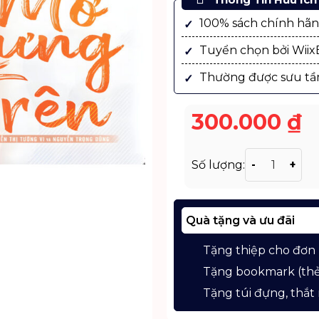
100% sách chính hã
Tuyển chọn bởi Wii
Thường được sưu tầ
300.000
₫
Sách 5 Level
Số lượng:
Quà tặng và ưu đãi
Tặng thiệp cho đơn
Tặng bookmark (thẻ
Tặng túi đựng, thắt 