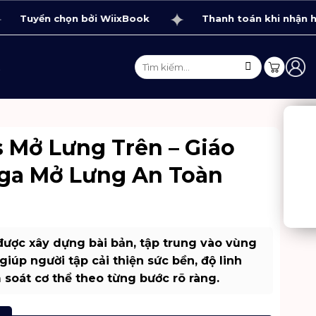
uyển chọn bởi WiixBook
Thanh toán khi nhận hàng
Tìm
Ệ
kiếm:
s Mở Lưng Trên – Giáo
oga Mở Lưng An Toàn
 được xây dựng bài bản, tập trung vào vùng
giúp người tập cải thiện sức bền, độ linh
 soát cơ thể theo từng bước rõ ràng.