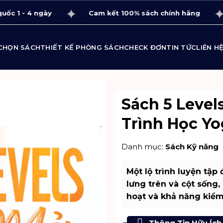
 - 4 ngày
Cam kết 100% sách chính hãng
T
CHỌN SÁCH
THIẾT KẾ PHÒNG SÁCH
CHECK ĐƠN
TIN TỨC
LIÊN H
Sách 5 Level
Trình Học Y
Danh mục:
Sách Kỹ năng
Một lộ trình luyện tập
lưng trên và cột sống, 
hoạt và khả năng kiểm
Thông Tin Hữu Ích