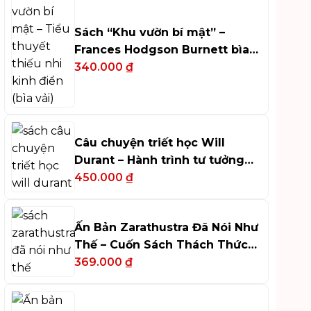
Sách “Khu vườn bí mật” –
Frances Hodgson Burnett bìa
cứng bọc vải
340.000
₫
Câu chuyện triết học Will
Durant – Hành trình tư tưởng
phương Tây
450.000
₫
Ấn Bản Zarathustra Đã Nói Như
Thế – Cuốn Sách Thách Thức
Tư Duy
369.000
₫