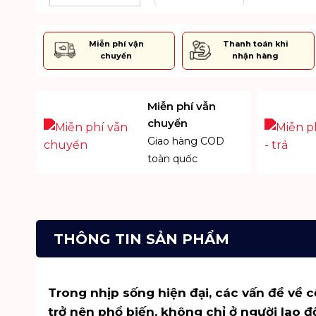
 gói
Miễn phí vận
Thanh toán khi
chuyển
nhận hàng
Miễn phí vẫn
chuyển
Giao hàng COD
toàn quốc
THÔNG TIN SẢN PHẨM
Trong nhịp sống hiện đại, các vấn đề về c
trở nên phổ biến, không chỉ ở người lao 