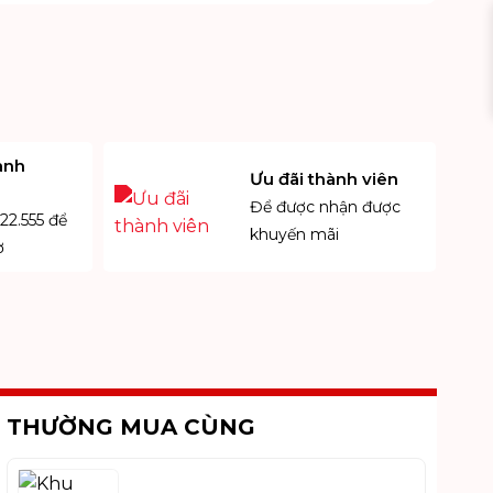
Miễn phí vận
Thanh toán khi
Đổi
chuyển
nhận hàng
n
anh
Ưu đãi thành viên
Để được nhận được
22.555 để
khuyến mãi
ợ
THƯỜNG MUA CÙNG