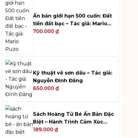
Ấn bản giới hạn 500 cuốn: Đất
tiền đất bạc – Tác giả: Mario
Puzo
700.000
₫
Kỹ thuật vẽ sơn dầu – Tác giả:
Nguyễn Đình Đăng
650.000
₫
Sách Hoàng Tử Bé Ấn Bản Đặc
Biệt – Hành Trình Cảm Xúc
Tinh Tế
189.000
₫