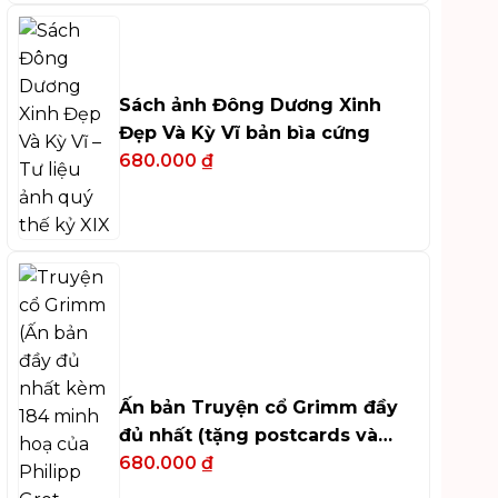
Sách ảnh Đông Dương Xinh
Đẹp Và Kỳ Vĩ bản bìa cứng
680.000
₫
Ấn bản Truyện cổ Grimm đầy
đủ nhất (tặng postcards và
bookmark)
680.000
₫