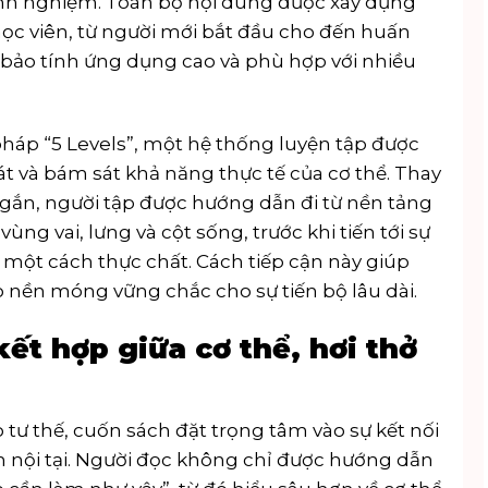
kinh nghiệm. Toàn bộ nội dung được xây dựng
học viên, từ người mới bắt đầu cho đến huấn
bảo tính ứng dụng cao và phù hợp với nhiều
háp “5 Levels”, một hệ thống luyện tập được
oát và bám sát khả năng thực tế của cơ thể. Thay
 ngắn, người tập được hướng dẫn đi từ nền tảng
ng vai, lưng và cột sống, trước khi tiến tới sự
 một cách thực chất. Cách tiếp cận này giúp
o nền móng vững chắc cho sự tiến bộ lâu dài.
kết hợp giữa cơ thể, hơi thở
o tư thế, cuốn sách đặt trọng tâm vào sự kết nối
n nội tại. Người đọc không chỉ được hướng dẫn