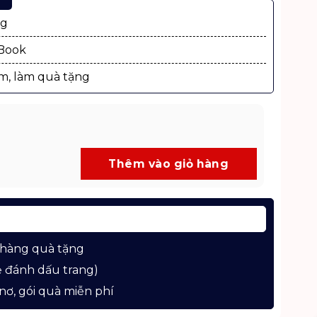
ng
xBook
m, làm quà tặng
s Mở Lưng Trên - Giáo Trình Học Yoga Mở Lưng An Toàn số
Thêm vào giỏ hàng
 hàng quà tặng
 đánh dấu trang)
nơ, gói quà miễn phí