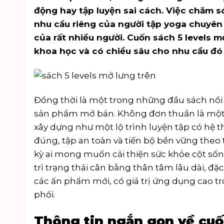
động hay tập luyện sai cách. Việc chăm só
nhu cầu riêng của người tập yoga chuyên
của rất nhiều người. Cuốn sách 5 levels mở 
khoa học và có chiều sâu cho nhu cầu đó
Đồng thời là một trong những đầu sách nổi
sản phẩm mở bán
. Không đơn thuần là một
xây dựng như một lộ trình luyện tập có hệ t
đúng, tập an toàn và tiến bộ bền vững theo 
kỳ ai mong muốn cải thiện sức khỏe cột sốn
trì trạng thái cân bằng thân tâm lâu dài, đ
các ấn phẩm mới, có giá trị ứng dụng cao 
phối.
Thông tin ngắn gọn về cuố