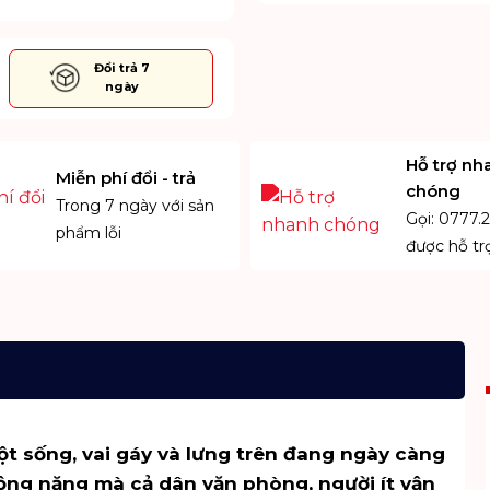
Đổi trả 7
Tặng thiệp & gói
ngày
quà
Hỗ trợ nh
Miễn phí đổi - trả
chóng
Trong 7 ngày với sản
Gọi: 0777.2
phẩm lỗi
được hỗ tr
ột sống, vai gáy và lưng trên đang ngày càng
động nặng mà cả dân văn phòng, người ít vận