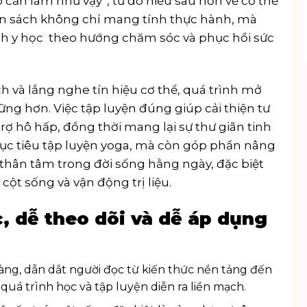
o cần làm như vậy”, từ đó hiểu sâu hơn về cơ thể
ốn sách không chỉ mang tính thực hành, mà
ch y học
theo hướng chăm sóc và phục hồi sức
h và lắng nghe tín hiệu cơ thể, quá trình mở
ững hơn. Việc tập luyện đúng giúp cải thiện tư
rợ hô hấp, đồng thời mang lại sự thư giãn tinh
mục tiêu tập luyện yoga, mà còn góp phần nâng
 thân tâm trong đời sống hằng ngày, đặc biệt
ột sống và vận động trị liệu.
, dễ theo dõi và dễ áp dụng
àng, dẫn dắt người đọc từ kiến thức nền tảng đến
quá trình học và tập luyện diễn ra liền mạch.