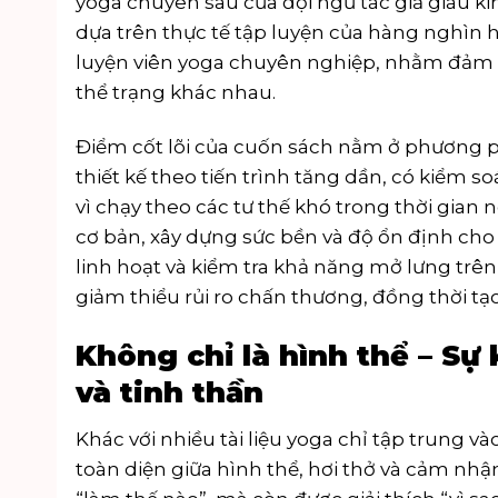
yoga chuyên sâu của đội ngũ tác giả giàu 
dựa trên thực tế tập luyện của hàng nghìn 
luyện viên yoga chuyên nghiệp, nhằm đảm 
thể trạng khác nhau.
Điểm cốt lõi của cuốn sách nằm ở phương p
thiết kế theo tiến trình tăng dần, có kiểm s
vì chạy theo các tư thế khó trong thời gian
cơ bản, xây dựng sức bền và độ ổn định cho vù
linh hoạt và kiểm tra khả năng mở lưng trên
giảm thiểu rủi ro chấn thương, đồng thời tạ
Không chỉ là hình thể – Sự 
và tinh thần
Khác với nhiều tài liệu yoga chỉ tập trung và
toàn diện giữa hình thể, hơi thở và cảm nhậ