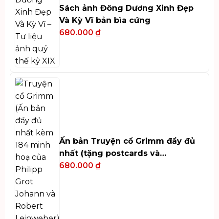
Sách ảnh Đông Dương Xinh Đẹp
Và Kỳ Vĩ bản bìa cứng
680.000
₫
Ấn bản Truyện cổ Grimm đầy đủ
nhất (tặng postcards và
bookmark)
680.000
₫