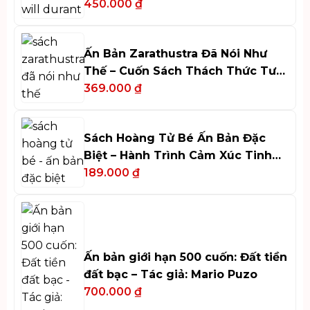
450.000
₫
Ấn Bản Zarathustra Đã Nói Như
Thế – Cuốn Sách Thách Thức Tư
Duy
369.000
₫
Sách Hoàng Tử Bé Ấn Bản Đặc
Biệt – Hành Trình Cảm Xúc Tinh
Tế
189.000
₫
Ấn bản giới hạn 500 cuốn: Đất tiền
đất bạc – Tác giả: Mario Puzo
700.000
₫