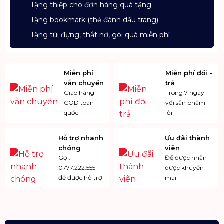
Tặng thiệp cho đơn hàng quà tặng
Tặng bookmark (thẻ đánh dấu trang)
Tặng túi đựng, thắt nơ, gói quà miễn phí
Miễn phí
Miễn phí đổi -
vẫn chuyển
trả
Giao hàng
Trong 7 ngày
COD toàn
với sản phẩm
quốc
lỗi
Hỗ trợ nhanh
Ưu đãi thành
chóng
viên
Gọi:
Để được nhận
0777.222.555
được khuyến
để được hỗ trợ
mãi