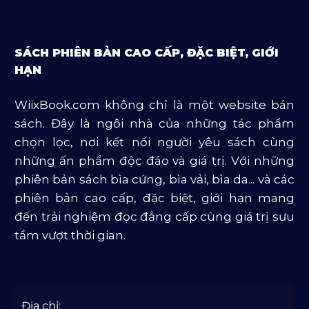
Sách Luật
Sách Ngoại Văn
SÁCH PHIÊN BẢN CAO CẤP, ĐẶC BIỆT, GIỚI
Sách Tôn Giáo
HẠN
Sản Phẩm Mở Bán
WiixBook.com không chỉ là một website bán
Truyện Và Tiểu Thuyết
sách. Đây là ngôi nhà của những tác phẩm
Văn Học Và Lịch Sử
chọn lọc, nơi kết nối người yêu sách cùng
những ấn phẩm độc đáo và giá trị. Với những
phiên bản sách bìa cứng, bìa vải, bìa da... và các
phiên bản cao cấp, đặc biệt, giới hạn mang
đến trải nghiệm đọc đẳng cấp cùng giá trị sưu
tầm vượt thời gian.
Địa chỉ: