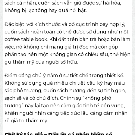
sách cá nhân, cuốn sách vẫn giữ được sự hài hòa,
không bị lạc tông hay quá nổi bật.
Đặc biệt, với kích thước và bố cục trình bày hợp lý,
cuốn sách hoàn toàn có thể được sử dụng như một
coffee table book. Khi đặt trên bàn trà hoặc bàn làm
việc, nó không chỉ mang giá trị đọc mà còn góp
phần tạo nên một không gian có chiều sâu, thể hiện
gu thẩm mỹ của người sở hữu.
Điểm đáng chú ý nằm ở sự tiết chế trong thiết kế.
Không sử dụng quá nhiều chi tiết cầu kỳ hay màu
sắc phô trương, cuốn sách hướng đến sự tinh gọn,
sạch sẽ và có chủ đích. Chính sự “không phô
trương” này lại tạo nên cảm giác tinh tế bền vững,
khiến người nhìn càng tiếp xúc lâu càng cảm nhận
rõ giá trị thẩm mỹ.
Chữ ký tác giả – Dấu ấn cá nhân hiếm có