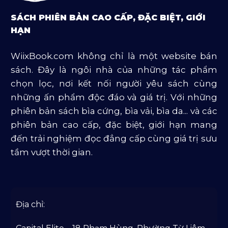
Sách Tôn Giáo
SÁCH PHIÊN BẢN CAO CẤP, ĐẶC BIỆT, GIỚI
Sản Phẩm Mở Bán
HẠN
Truyện Và Tiểu Thuyết
WiixBook.com không chỉ là một website bán
Văn Học Và Lịch Sử
sách. Đây là ngôi nhà của những tác phẩm
chọn lọc, nơi kết nối người yêu sách cùng
những ấn phẩm độc đáo và giá trị. Với những
phiên bản sách bìa cứng, bìa vải, bìa da... và các
phiên bản cao cấp, đặc biệt, giới hạn mang
đến trải nghiệm đọc đẳng cấp cùng giá trị sưu
tầm vượt thời gian.
Địa chỉ: