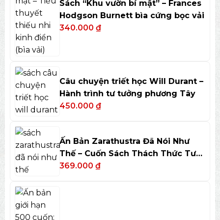
Sách “Khu vườn bí mật” – Frances
Hodgson Burnett bìa cứng bọc vải
340.000
₫
Câu chuyện triết học Will Durant –
Hành trình tư tưởng phương Tây
450.000
₫
Ấn Bản Zarathustra Đã Nói Như
Thế – Cuốn Sách Thách Thức Tư
Duy
369.000
₫