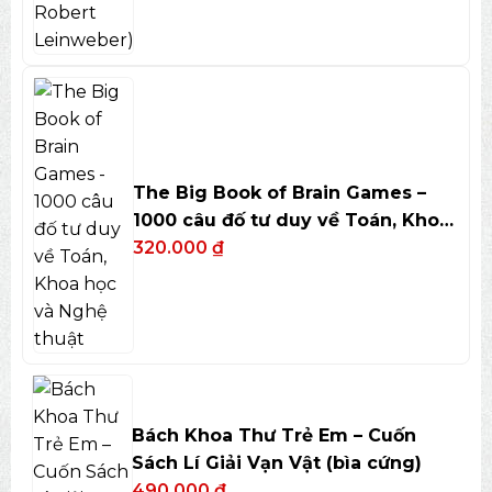
The Big Book of Brain Games –
1000 câu đố tư duy về Toán, Khoa
học và Nghệ thuật
320.000
₫
Bách Khoa Thư Trẻ Em – Cuốn
Sách Lí Giải Vạn Vật (bìa cứng)
490.000
₫