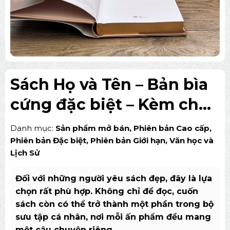
Sách Họ và Tên – Bản bìa
cứng đặc biệt – Kèm chữ
ký tác giả – Giới hạn 500
Danh mục:
Sản phẩm mở bán
,
Phiên bản Cao cấp
,
cuốn
Phiên bản Đặc biệt
,
Phiên bản Giới hạn
,
Văn học và
Lịch Sử
Đối với những người yêu sách đẹp, đây là lựa
chọn rất phù hợp. Không chỉ để đọc, cuốn
sách còn có thể trở thành một phần trong bộ
sưu tập cá nhân, nơi mỗi ấn phẩm đều mang
một câu chuyện riêng.