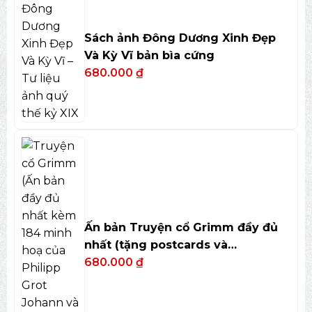
Sách ảnh Đông Dương Xinh Đẹp
Và Kỳ Vĩ bản bìa cứng
680.000
₫
Ấn bản Truyện cổ Grimm đầy đủ
nhất (tặng postcards và
bookmark)
680.000
₫