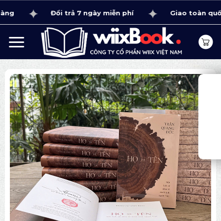
Bỏ
Đổi trả 7 ngày miễn phí
Giao toàn quốc 1 -
qua
nội
dung