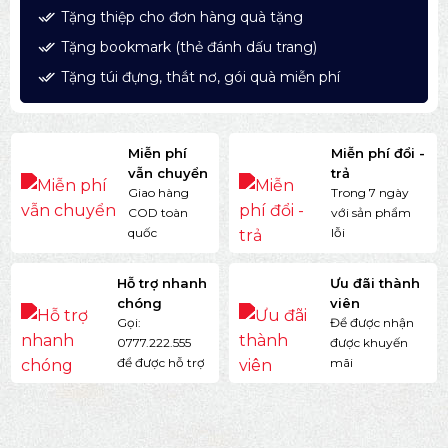
Tặng thiệp cho đơn hàng quà tặng
Tặng bookmark (thẻ đánh dấu trang)
Tặng túi đựng, thắt nơ, gói quà miễn phí
Miễn phí
Miễn phí đổi -
vẫn chuyển
trả
Giao hàng
Trong 7 ngày
COD toàn
với sản phẩm
quốc
lỗi
Hỗ trợ nhanh
Ưu đãi thành
chóng
viên
Gọi:
Để được nhận
0777.222.555
được khuyến
để được hỗ trợ
mãi