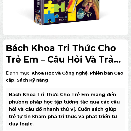
Bách Khoa Tri Thức Cho
Trẻ Em – Câu Hỏi Và Trả
Lời (tái bản, bìa cứng)
Danh mục:
Khoa Học và Công nghệ
,
Phiên bản Cao
cấp
,
Sách Kỹ năng
Bách Khoa Tri Thức Cho Trẻ Em mang đến
phương pháp học tập tương tác qua các câu
hỏi và câu đố nhanh thú vị. Cuốn sách giúp
trẻ tự tin khám phá tri thức và phát triển tư
duy logic.