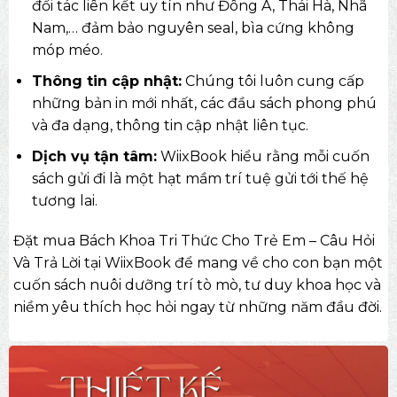
đối tác liên kết uy tín như Đông A, Thái Hà, Nhã
Nam,… đảm bảo nguyên seal, bìa cứng không
móp méo.
Thông tin cập nhật:
Chúng tôi luôn cung cấp
những bản in mới nhất, các đầu sách phong phú
và đa dạng, thông tin cập nhật liên tục.
Dịch vụ tận tâm:
WiixBook hiểu rằng mỗi cuốn
sách gửi đi là một hạt mầm trí tuệ gửi tới thế hệ
tương lai.
Đặt mua Bách Khoa Tri Thức Cho Trẻ Em – Câu Hỏi
Và Trả Lời tại WiixBook để mang về cho con bạn một
cuốn sách nuôi dưỡng trí tò mò, tư duy khoa học và
niềm yêu thích học hỏi ngay từ những năm đầu đời.