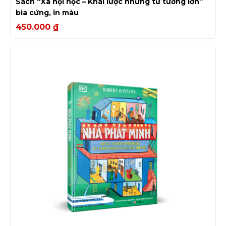
Sách “Xã hội học – Khái lược những tư tưởng lớn”
bìa cứng, in màu
450.000
₫