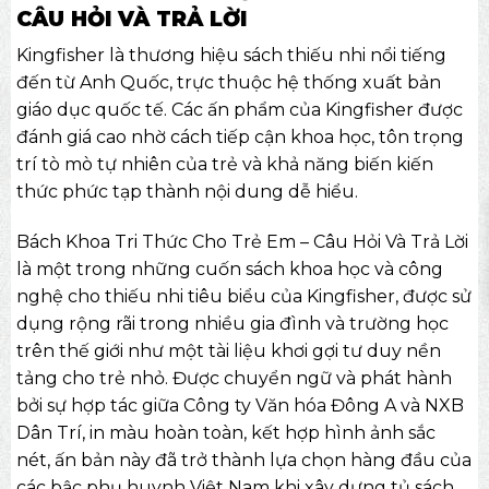
CÂU HỎI VÀ TRẢ LỜI
Kingfisher là thương hiệu sách thiếu nhi nổi tiếng
đến từ Anh Quốc, trực thuộc hệ thống xuất bản
giáo dục quốc tế. Các ấn phẩm của Kingfisher được
đánh giá cao nhờ cách tiếp cận khoa học, tôn trọng
trí tò mò tự nhiên của trẻ và khả năng biến kiến
thức phức tạp thành nội dung dễ hiểu.
Bách Khoa Tri Thức Cho Trẻ Em – Câu Hỏi Và Trả Lời
là một trong những cuốn
sách khoa học và công
nghệ
cho thiếu nhi tiêu biểu của Kingfisher, được sử
dụng rộng rãi trong nhiều gia đình và trường học
trên thế giới như một tài liệu khơi gợi tư duy nền
tảng cho trẻ nhỏ. Được chuyển ngữ và phát hành
bởi sự hợp tác giữa Công ty Văn hóa Đông A và NXB
Dân Trí, in màu hoàn toàn, kết hợp hình ảnh sắc
nét, ấn bản này đã trở thành lựa chọn hàng đầu của
các bậc phụ huynh Việt Nam khi xây dựng tủ sách