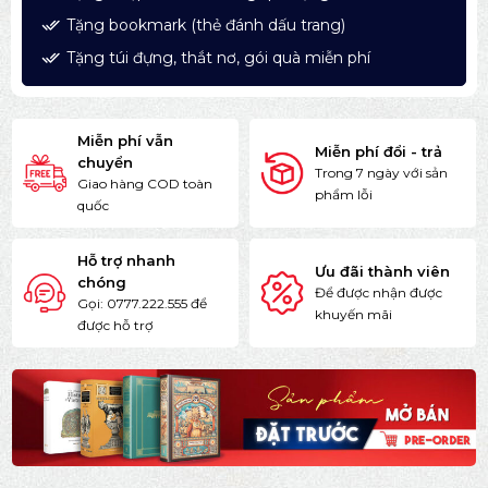
Tặng bookmark (thẻ đánh dấu trang)
Tặng túi đựng, thắt nơ, gói quà miễn phí
Miễn phí vẫn
Miễn phí đổi - trả
chuyển
Trong 7 ngày với sản
Giao hàng COD toàn
phẩm lỗi
quốc
Hỗ trợ nhanh
Ưu đãi thành viên
chóng
Để được nhận được
Gọi: 0777.222.555 để
khuyến mãi
được hỗ trợ