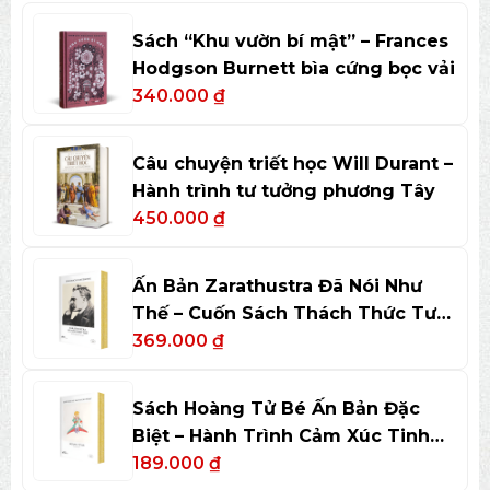
Sách “Khu vườn bí mật” – Frances
Hodgson Burnett bìa cứng bọc vải
340.000
₫
Câu chuyện triết học Will Durant –
Hành trình tư tưởng phương Tây
450.000
₫
Ấn Bản Zarathustra Đã Nói Như
Thế – Cuốn Sách Thách Thức Tư
Duy
369.000
₫
Sách Hoàng Tử Bé Ấn Bản Đặc
Biệt – Hành Trình Cảm Xúc Tinh
Tế
189.000
₫