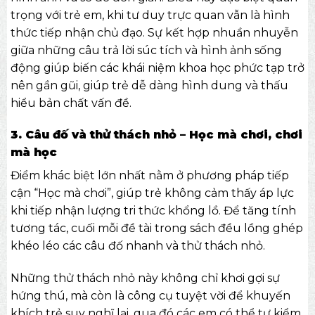
trọng với trẻ em, khi tư duy trực quan vẫn là hình
thức tiếp nhận chủ đạo. Sự kết hợp nhuần nhuyễn
giữa những câu trả lời súc tích và hình ảnh sống
động giúp biến các khái niệm khoa học phức tạp trở
nên gần gũi, giúp trẻ dễ dàng hình dung và thấu
hiểu bản chất vấn đề.
3. Câu đố và thử thách nhỏ – Học mà chơi, chơi
mà học
Điểm khác biệt lớn nhất nằm ở phương pháp tiếp
cận “Học mà chơi”, giúp trẻ không cảm thấy áp lực
khi tiếp nhận lượng tri thức khổng lồ. Để tăng tính
tương tác, cuối mỗi đề tài trong sách đều lồng ghép
khéo léo các câu đố nhanh và thử thách nhỏ.
Những thử thách nhỏ này không chỉ khơi gợi sự
hứng thú, mà còn là công cụ tuyệt vời để khuyến
khích trẻ suy nghĩ lại, qua đó các em có thể tự kiểm