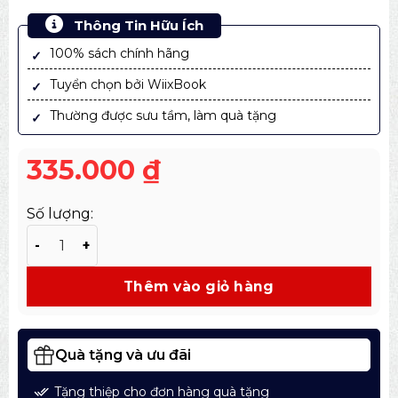
Thông Tin Hữu Ích
100% sách chính hãng
Tuyển chọn bởi WiixBook
Thường được sưu tầm, làm quà tặng
335.000
₫
Số lượng:
Bách Khoa Tri Thức Cho Trẻ Em – Câu Hỏi Và Trả Lời (tá
Thêm vào giỏ hàng
Quà tặng và ưu đãi
Tặng thiệp cho đơn hàng quà tặng