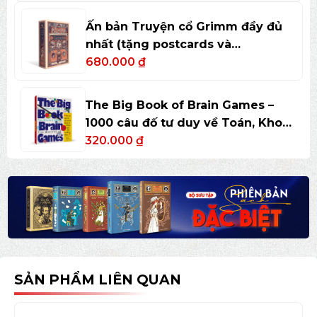
Ấn bản Truyện cổ Grimm đầy đủ
nhất (tặng postcards và
bookmark)
680.000
₫
The Big Book of Brain Games –
1000 câu đố tư duy về Toán, Khoa
học và Nghệ thuật
320.000
₫
SẢN PHẨM LIÊN QUAN