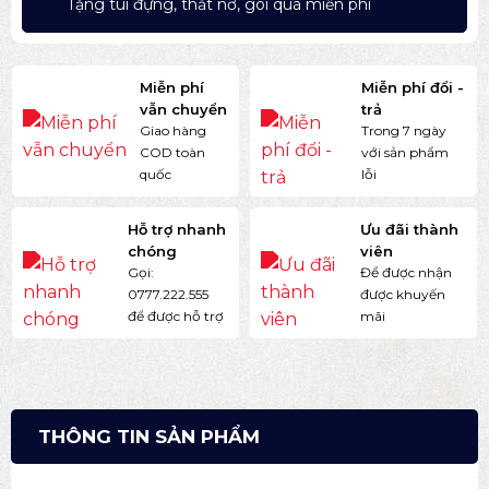
Tặng túi đựng, thắt nơ, gói quà miễn phí
Miễn phí
Miễn phí đổi -
vẫn chuyển
trả
Giao hàng
Trong 7 ngày
COD toàn
với sản phẩm
quốc
lỗi
Hỗ trợ nhanh
Ưu đãi thành
chóng
viên
Gọi:
Để được nhận
0777.222.555
được khuyến
để được hỗ trợ
mãi
THÔNG TIN SẢN PHẨM