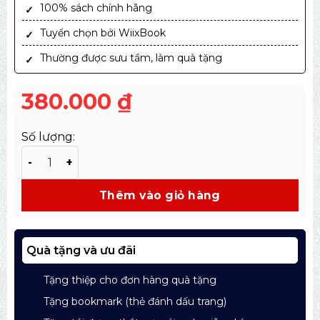
100% sách chính hãng
Tuyển chọn bởi WiixBook
Thường được sưu tầm, làm quà tặng
380.000
₫
Số lượng:
Ấn Bản How Business Works – Cẩm Nang Kinh Doanh 
Thêm vào giỏ hàng
Quà tặng và ưu đãi
Tặng thiệp cho đơn hàng quà tặng
Tặng bookmark (thẻ đánh dấu trang)