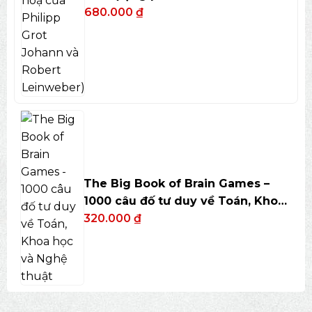
bookmark)
680.000
₫
The Big Book of Brain Games –
1000 câu đố tư duy về Toán, Khoa
học và Nghệ thuật
320.000
₫