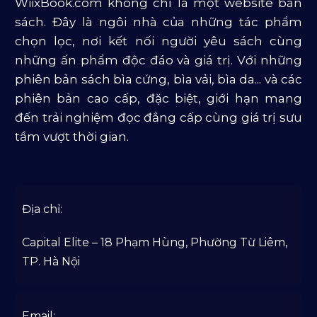
WiixBook.com không chỉ là một website bán
Văn Học Và Lịch Sử
sách. Đây là ngôi nhà của những tác phẩm
chọn lọc, nơi kết nối người yêu sách cùng
những ấn phẩm độc đáo và giá trị. Với những
phiên bản sách bìa cứng, bìa vải, bìa da... và các
phiên bản cao cấp, đặc biệt, giới hạn mang
đến trải nghiệm đọc đẳng cấp cùng giá trị sưu
tầm vượt thời gian.
Địa chỉ:
Capital Elite – 18 Phạm Hùng, Phường Từ Liêm,
TP. Hà Nội
Email: