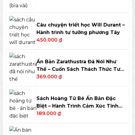
Câu chuyện triết học Will Durant –
Hành trình tư tưởng phương Tây
450.000
₫
Ấn Bản Zarathustra Đã Nói Như
Thế – Cuốn Sách Thách Thức Tư
Duy
369.000
₫
Sách Hoàng Tử Bé Ấn Bản Đặc
Biệt – Hành Trình Cảm Xúc Tinh
Tế
189.000
₫