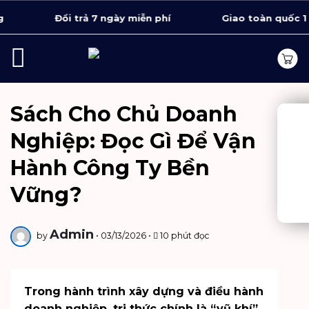
Bỏ
Đổi trả 7 ngày miễn phí
Giao toàn quốc 1 - 4 n
qua
nội
dung
Sách Cho Chủ Doanh
Nghiệp: Đọc Gì Để Vận
Hành Công Ty Bền
Vững?
Admin
by
•
03/13/2026
•
10 phút đọc
Trong hành trình xây dựng và điều hành
doanh nghiệp, tri thức chính là “vũ khí”