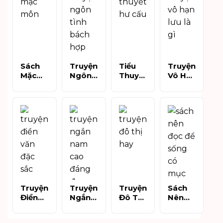
Sách
Truyện
Tiểu
Truyện
Mặc
Ngôn
Thuyết
Vô Hạn
Môn
Tình
Hư Cấu
Lưu Là
Bản
Bách
Là Gì?
Gì?
Đọc Dễ
Hợp
Hiểu
Khám
Hiểu:
Nên
Đúng
Phá
Gợi Mở
Đọc:
Để Đọc
Thể
Tư Duy
Nhẹ
Sâu Và
Loại
Và Góc
Nhàng,
Chọn
Kịch
Nhìn
Sâu
Sách
Tính
Mới Về
Sắc Và
Phù
Và Đầy
Niềm
Đáng
Hợp
Trí Tuệ
Tin
Sở Hữu
Truyện
Truyện
Truyện
Sách
Điền
Ngắn
Đô Thị
Nên
Văn
Nam
Hay
Đọc Để
Đặc
Cao
Làm
Sống