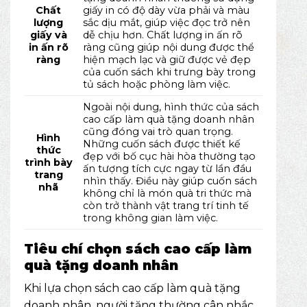
Chất
giấy in có độ dày vừa phải và màu
lượng
sắc dịu mắt, giúp việc đọc trở nên
giấy và
dễ chịu hơn. Chất lượng in ấn rõ
in ấn rõ
ràng cũng giúp nội dung được thể
ràng
hiện mạch lạc và giữ được vẻ đẹp
của cuốn sách khi trưng bày trong
tủ sách hoặc phòng làm việc.
Ngoài nội dung, hình thức của sách
cao cấp làm quà tặng doanh nhân
cũng đóng vai trò quan trọng.
Hình
Những cuốn sách được thiết kế
thức
đẹp với bố cục hài hòa thường tạo
trình bày
ấn tượng tích cực ngay từ lần đầu
trang
nhìn thấy. Điều này giúp cuốn sách
nhã
không chỉ là món quà tri thức mà
còn trở thành vật trang trí tinh tế
trong không gian làm việc.
Tiêu chí chọn sách cao cấp làm
quà tặng doanh nhân
Khi lựa chọn sách cao cấp làm quà tặng
doanh nhân, người tặng thường cân nhắc