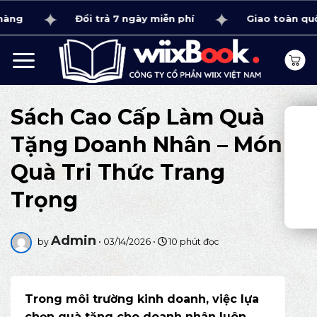
Bỏ
Đổi trả 7 ngày miễn phí
Giao toàn quốc 1 - 4
qua
nội
dung
Sách Cao Cấp Làm Quà
Tặng Doanh Nhân – Món
Quà Tri Thức Trang
Trọng
Admin
by
•
03/14/2026
•
10 phút đọc
Trong môi trường kinh doanh, việc lựa
chọn quà tặng cho doanh nhân luôn