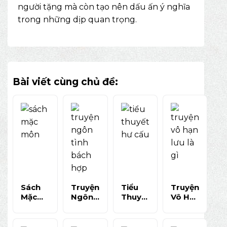
người tặng mà còn tạo nên dấu ấn ý nghĩa
trong những dịp quan trọng.
Bài viết cùng chủ đề:
Sách
Truyện
Tiểu
Truyện
Mặc
Ngôn
Thuyết
Vô Hạn
Môn
Tình
Hư Cấu
Lưu Là
Bản
Bách
Là Gì?
Gì?
Đọc Dễ
Hợp
Hiểu
Khám