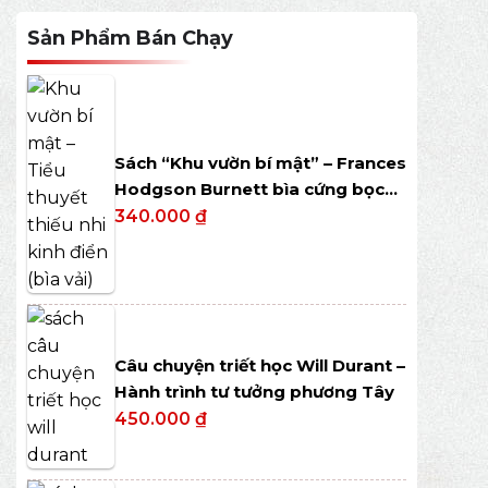
Sản Phẩm Bán Chạy
Sách “Khu vườn bí mật” – Frances
Hodgson Burnett bìa cứng bọc
vải
340.000
₫
Câu chuyện triết học Will Durant –
Hành trình tư tưởng phương Tây
450.000
₫