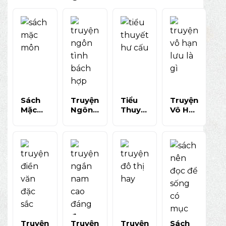
Sách
Truyện
Tiểu
Truyện
Mặc
Ngôn
Thuyết
Vô Hạn
Môn
Tình
Hư Cấu
Lưu Là
Bản
Bách
Là Gì?
Gì?
Đọc Dễ
Hợp
Hiểu
Khám
Hiểu:
Nên
Đúng
Phá
Gợi Mở
Đọc:
Để Đọc
Thể
Tư Duy
Nhẹ
Sâu Và
Loại
Và Góc
Nhàng,
Chọn
Kịch
Nhìn
Sâu
Sách
Tính
Mới Về
Sắc Và
Phù
Và Đầy
Niềm
Đáng
Hợp
Trí Tuệ
Tin
Sở Hữu
Truyện
Truyện
Truyện
Sách