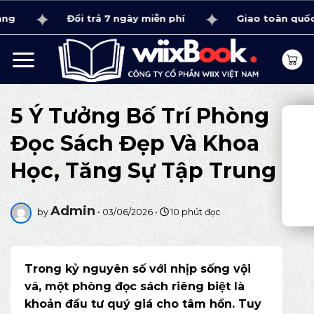
Bỏ
Đổi trả 7 ngày miễn phí
Giao toàn quốc 1 - 4 
qua
nội
dung
5 Ý Tưởng Bố Trí Phòng
Đọc Sách Đẹp Và Khoa
Học, Tăng Sự Tập Trung
Admin
by
•
03/06/2026
•
10 phút đọc
Trong kỷ nguyên số với nhịp sống vội
vã, một phòng đọc sách riêng biệt là
khoản đầu tư quý giá cho tâm hồn. Tuy