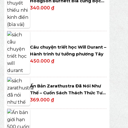
Hodgson Burnett bìa cứng bọc
vải
340.000
₫
Câu chuyện triết học Will Durant –
Hành trình tư tưởng phương Tây
450.000
₫
Ấn Bản Zarathustra Đã Nói Như
Thế – Cuốn Sách Thách Thức Tư
Duy
369.000
₫